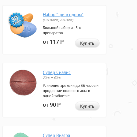
Набор "Три в одном"
(10x100мг, 20x20мг)
Большой набор из 3-х
препаратов.
от 117
Р
Купить
Супер Сиалис
20мг + 60мг
Усиление эрекции до 36 часов и
продление полового акта в
одной таблетке.
от 90
Р
Купить
Супер Виагра