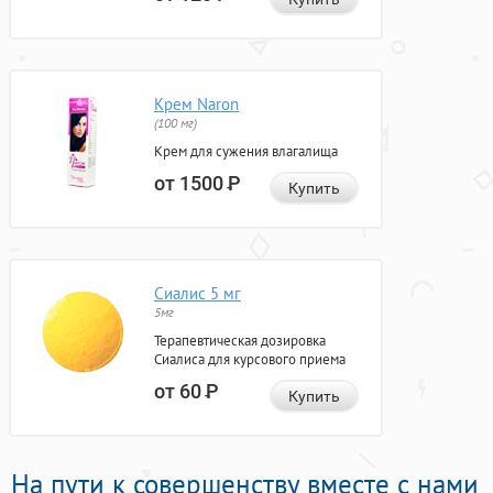
Крем Naron
(100 мг)
Крем для сужения влагалища
от 1500
Р
Купить
Сиалис 5 мг
5мг
Терапевтическая дозировка
Сиалиса для курсового приема
от 60
Р
Купить
На пути к совершенству вместе с нами