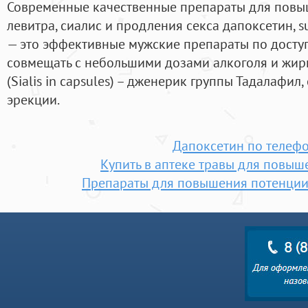
Современные качественные препараты для повыш
левитра, сиалис и продления секса дапоксетин, s
— это эффективные мужские препараты по дост
совмещать с небольшими дозами алкоголя и жир
(Sialis in capsules) – дженерик группы Тадалафи
эрекции.
Дапоксетин по телеф
Купить в аптеке травы для повыш
Препараты для повышения потенции