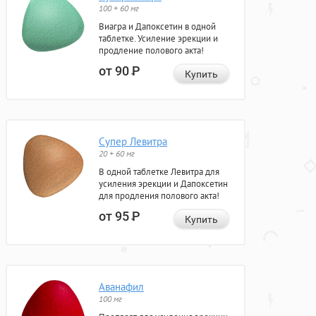
100 + 60 мг
Виагра и Дапоксетин в одной
таблетке. Усиление эрекции и
продление полового акта!
от 90
Р
Купить
Супер Левитра
20 + 60 мг
В одной таблетке Левитра для
усиления эрекции и Дапоксетин
для продления полового акта!
от 95
Р
Купить
Аванафил
100 мг