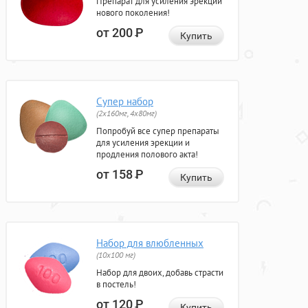
Препарат для усиления эрекции
нового поколения!
от 200
Р
Купить
Супер набор
(2х160мг, 4х80мг)
Попробуй все супер препараты
для усиления эрекции и
продления полового акта!
от 158
Р
Купить
Набор для влюбленных
(10х100 мг)
Набор для двоих, добавь страсти
в постель!
от 120
Р
Купить