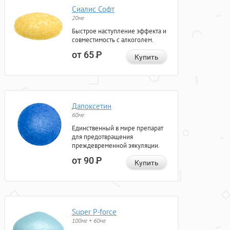
Сиалис Софт
20мг
Быстрое наступление эффекта и
совместимость с алкоголем.
от 65
Р
Купить
Дапоксетин
60мг
Единственный в мире препарат
для предотвращения
преждевременной эякуляции.
от 90
Р
Купить
Super P-force
100мг + 60мг