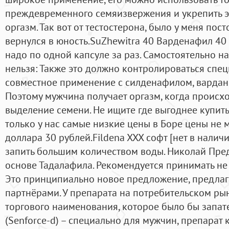
преждевременного семяизвержения и укрепить э
оргазм. Так вот от тестостерона, было у меня пос
вернулся в юность.SuZhewitra 40 Варденафил 40 
надо по одной капсуле за раз. Самостоятельно н
нельзя: Также это должно контролироваться спе
совместное применение с силденафилом, вардан
Поэтому мужчина получает оргазм, когда происход
выделение семени. Не ищите где выгоднее купить в
только у нас самые низкие цены в Боре цены не 
доллара 30 рублей.Fildena XXX софт [нет в наличи
запить большим количеством воды. Николай Пре
основе Тадалафила. Рекомендуется принимать не 
Это принципиально новое предложение, предл
партнёрами. У препарата на потребительском рын
торгового наименования, которое было бы запат
(Senforce-d) – специально для мужчин, препарат 