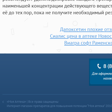
наименьшей концентрации действующего веществ
её до тех пор, пока не получите необходимый рез
Дапоксетин плохие от
Сиалис цена в аптеке Ново
Виагра софт Раменск
«Моя Аптека» | Все права защищены
Интернет-магазин препаратов для повышения потенции “Моя аптека” 201