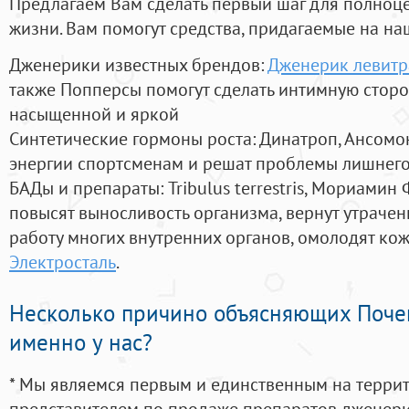
Предлагаем Вам сделать первый шаг для полноц
жизни. Вам помогут средства, придагаемые на на
Дженерики известных брендов:
Дженерик левитр
также Попперсы помогут сделать интимную стор
насыщенной и яркой
Синтетические гормоны роста
: Динатроп, Ансомо
энергии спортсменам и решат проблемы лишнего
БАДы и препараты:
Tribulus terrestris, Мориамин
повысят выносливость организма, вернут утрачен
работу многих внутренних органов, омолодят кожу
Электросталь
.
Несколько причино объясняющих Поче
именно у нас?
* Мы являемся первым и единственным на терри
представителем по продаже препаратов дженер