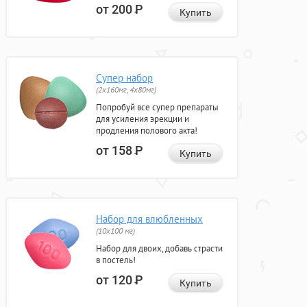
от 200
Р
Купить
Супер набор
(2х160мг, 4х80мг)
Попробуй все супер препараты
для усиления эрекции и
продления полового акта!
от 158
Р
Купить
Набор для влюбленных
(10х100 мг)
Набор для двоих, добавь страсти
в постель!
от 120
Р
Купить