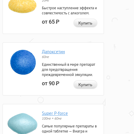
20мг
Быстрое наступление эффекта и
совместимость с алкоголем.
от 65
Р
Купить
Дапоксетин
60мг
Единственный в мире препарат
для предотвращения
преждевременной эякуляции.
от 90
Р
Купить
Super P-force
100мг + 60мг
Самые популярные препараты в
одной таблетке — Виагра и