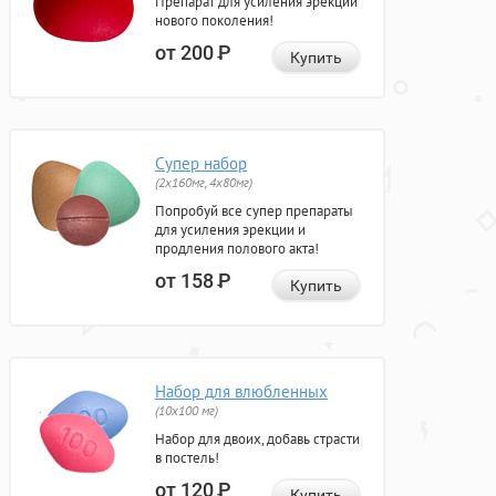
Препарат для усиления эрекции
нового поколения!
от 200
Р
Купить
Супер набор
(2х160мг, 4х80мг)
Попробуй все супер препараты
для усиления эрекции и
продления полового акта!
от 158
Р
Купить
Набор для влюбленных
(10х100 мг)
Набор для двоих, добавь страсти
в постель!
от 120
Р
Купить