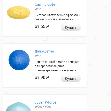
Сиалис Софт
20мг
Быстрое наступление эффекта и
совместимость с алкоголем.
от 65
Р
Купить
Дапоксетин
60мг
Единственный в мире препарат
для предотвращения
преждевременной эякуляции.
от 90
Р
Купить
Super P-force
100мг + 60мг