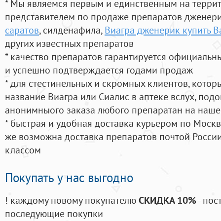
* Мы являемся первым и единственным на терри
представителем по продаже препаратов дженер
саратов
, силденафила
,
Виагра дженерик купить В
других известных препаратов
* качество препаратов гарантируется официаль
и успешно подтверждается годами продаж
* для стестинельных и скромных клиентов, кото
название Виагра или Сиалис в аптеке вслух, под
анонимныого заказа любого препаратан на наше
* быстрая и удобная доставка курьером по Москве
же возможна доставка препаратов почтой России
классом
Покупать у нас выгодно
! каждому новому покупателю
СКИДКА 10%
- пос
последующие покупки