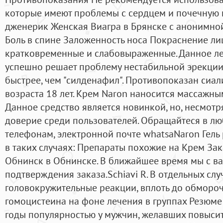
которые имеют проблемы с сердцем и почечную н
дженерик Женская Виагра в Брянске с анонимной
Боль в спине Заложенность носа Покраснение ли
кратковременные и слабовыраженные. Данное ле
успешно решает проблему нестабильной эрекции,
быстрее, чем "силденафил". Противопоказан сиа
возраста 18 лет. Крем Naron наносится массажны
Данное средство является новинкой, но, несмотря
доверие среди пользователей. Обращайтеся в л
телефонам, электронной почте whatsaNaron Гель
в таких случаях: Препараты похожие на Крем Зак
Обнинск в Обнинске. В ближайшее время мы с в
подтверждения заказа.Schiavi R. В отдельных слу
головокружительные реакции, вплоть до обморо
гомоцистеина на фоне лечения в группах Резюме
годы популярностью у мужчин, желавших повысит