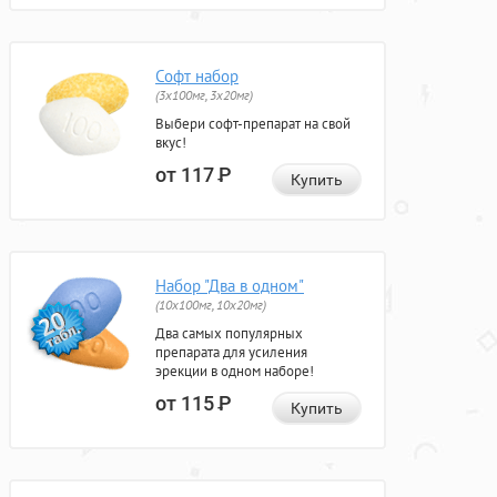
Софт набор
(3x100мг, 3x20мг)
Выбери софт-препарат на свой
вкус!
от 117
Р
Купить
Набор "Два в одном"
(10x100мг, 10x20мг)
Два самых популярных
препарата для усиления
эрекции в одном наборе!
от 115
Р
Купить