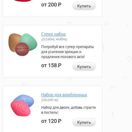
от 200
Р
Купить
Супер набор
(2х160мг, 4х80мг)
Попробуй все супер препараты
для усиления эрекции и
продления полового акта!
от 158
Р
Купить
Набор для влюбленных
(10х100 мг)
Набор для двоих, добавь страсти
в постель!
от 120
Р
Купить