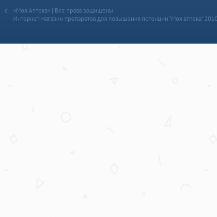
«Моя Аптека» | Все права защищены
Интернет-магазин препаратов для повышения потенции “Моя аптека” 201