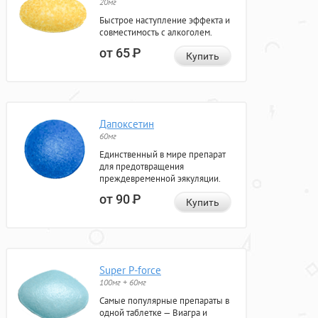
20мг
Быстрое наступление эффекта и
совместимость с алкоголем.
от 65
Р
Купить
Дапоксетин
60мг
Единственный в мире препарат
для предотвращения
преждевременной эякуляции.
от 90
Р
Купить
Super P-force
100мг + 60мг
Самые популярные препараты в
одной таблетке — Виагра и