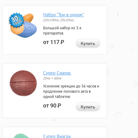
Набор "Три в одном"
(10x100мг, 20x20мг)
Большой набор из 3-х
препаратов.
от 117
Р
Купить
Супер Сиалис
20мг + 60мг
Усиление эрекции до 36 часов и
продление полового акта в
одной таблетке.
от 90
Р
Купить
Супер Виагра