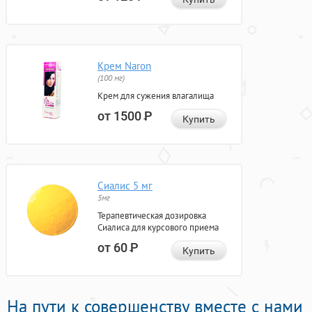
Крем Naron
(100 мг)
Крем для сужения влагалища
от 1500
Р
Купить
Сиалис 5 мг
5мг
Терапевтическая дозировка
Сиалиса для курсового приема
от 60
Р
Купить
На пути к совершенству вместе с нами