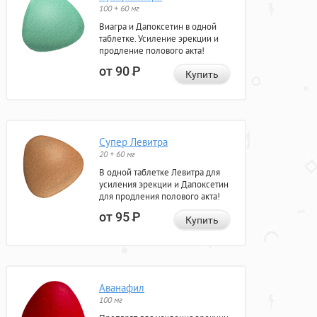
100 + 60 мг
Виагра и Дапоксетин в одной
таблетке. Усиление эрекции и
продление полового акта!
от 90
Р
Купить
Супер Левитра
20 + 60 мг
В одной таблетке Левитра для
усиления эрекции и Дапоксетин
для продления полового акта!
от 95
Р
Купить
Аванафил
100 мг