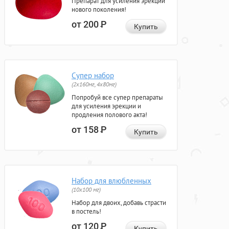
Препарат для усиления эрекции
нового поколения!
от 200
Р
Купить
Супер набор
(2х160мг, 4х80мг)
Попробуй все супер препараты
для усиления эрекции и
продления полового акта!
от 158
Р
Купить
Набор для влюбленных
(10х100 мг)
Набор для двоих, добавь страсти
в постель!
от 120
Р
Купить