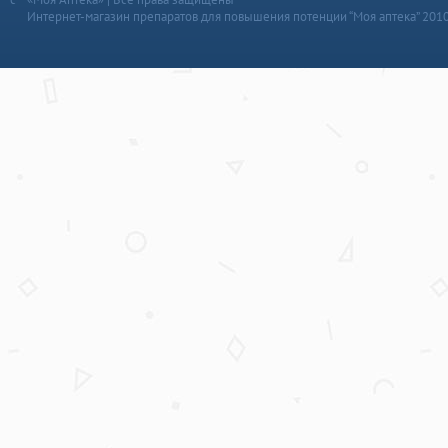
Интернет-магазин препаратов для повышения потенции “Моя аптека” 201