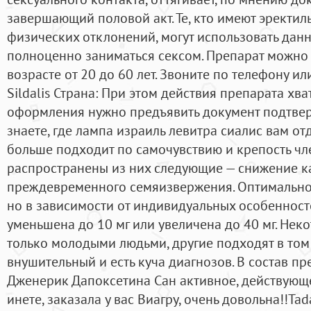
завершающий половой акт. Те, кто имеют эректи
физических отклонений, могут использовать дан
полноценно заниматься сексом. Препарат можно
возрасте от 20 до 60 лет. Звоните по телефону или
Sildalis Страна: При этом действия препарата хва
оформления нужно предъявить документ подтве
знаете, где лампа израиль левитра сиалис вам от
больше подходит по самочувствию и крепость чл
распространены из них следующие — снижение к
преждевременного семяизвержения. Оптимальной
но в зависимости от индивидуальных особенност
уменьшена до 10 мг или увеличена до 40 мг. Нек
только молодыми людьми, другие подходят в том 
внушительный и есть куча диагнозов. В состав пр
Дженерик Дапоксетина Сан активное, действующе
инете, заказала у вас Виагру, очень довольна!!Tad