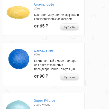
Сиалис Софт
20мг
Быстрое наступление эффекта и
совместимость с алкоголем.
от 65
Р
Купить
Дапоксетин
60мг
Единственный в мире препарат
для предотвращения
преждевременной эякуляции.
от 90
Р
Купить
Super P-force
100мг + 60мг