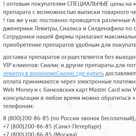
! оптовым покупателям СПЕЦИАЛЬНЫЕ цены на 
препарата с возможностью выписки товарного ч
! так же у нас постоянно проводятся различные
дженерики Левитры, Сиалиса и Силденафила по 
Cотрудники нашей фирмы прилагают максимальны
приобретение препаратов удобным для покупат
доставка препаратов осуществляется без выходн
VIP клиентов: Сиалис и другие препараты для пот
левитру в воронежеСиалис где купить
доставляют
оплата принимаются через электронные платежн
Web Money и с банковских карт Master Card или V
консультации в любое время можно обратиться
телефонам:
8
(800
)200-86-85
(
по России звонок бесплатный),
+7
(800
)200-86-85
(
Санкт-Петербург)
+7
(800
)200-86-85
(
Москва)