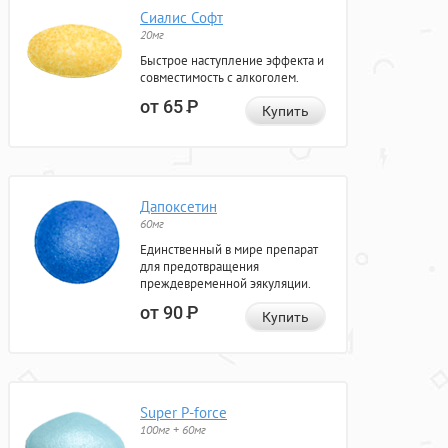
Сиалис Софт
20мг
Быстрое наступление эффекта и
совместимость с алкоголем.
от 65
Р
Купить
Дапоксетин
60мг
Единственный в мире препарат
для предотвращения
преждевременной эякуляции.
от 90
Р
Купить
Super P-force
100мг + 60мг