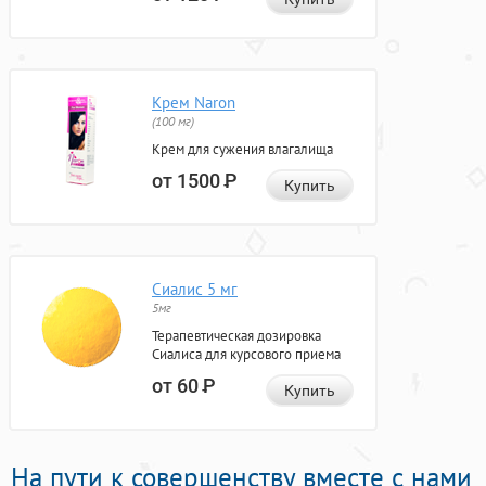
Крем Naron
(100 мг)
Крем для сужения влагалища
от 1500
Р
Купить
Сиалис 5 мг
5мг
Терапевтическая дозировка
Сиалиса для курсового приема
от 60
Р
Купить
На пути к совершенству вместе с нами