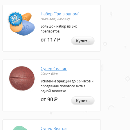
Набор "Три в одном"
(10x100мг, 20x20мг)
Большой набор из 3-х
препаратов.
от 117
Р
Купить
Супер Сиалис
20мг + 60мг
Усиление эрекции до 36 часов и
продление полового акта в
одной таблетке.
от 90
Р
Купить
Супер Виагра