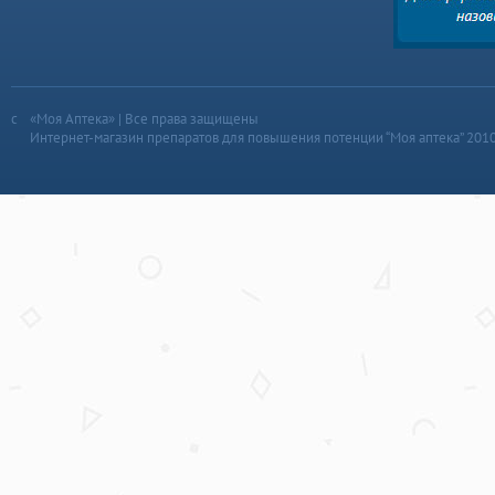
«Моя Аптека» | Все права защищены
Интернет-магазин препаратов для повышения потенции “Моя аптека” 201