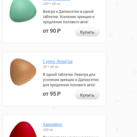
100 + 60 мг
Виагра и Дапоксетин в одной
таблетке. Усиление эрекции и
продление полового акта!
от 90
Р
Купить
Супер Левитра
20 + 60 мг
В одной таблетке Левитра для
усиления эрекции и Дапоксетин
для продления полового акта!
от 95
Р
Купить
Аванафил
100 мг