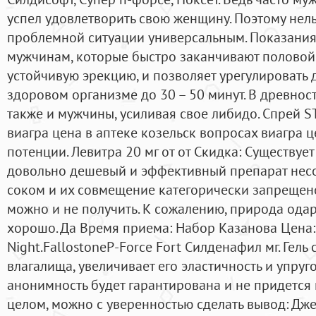
успел удовлетворить свою женщину. Поэтому нел
проблемной ситуации универсальным. Показания
мужчинам, которые быстро заканчивают половой а
устойчивую эрекцию, и позволяет урегулировать 
здоровом организме до 30 – 50 минут. В древнос
также и мужчины, усиливая свое либидо. Спрей 
виагра цена в аптеке козельск вопросах виагра ц
потенции. Левитра 20 мг от от Скидка: Существует
довольно дешевый и эффективный препарат нес
соком и их совмещение категорически запрещен
можно и не получить. К сожалению, природа ода
хорошо. Да Время приема: Набор Казанова Цена
Night.FallostoneP-Force Fort Силденафил мг. Гел
влагалища, увеличивает его эластичность и упруго
анонимность будет гарантирована и не придется 
целом, можно с уверенностью сделать вывод: Дже