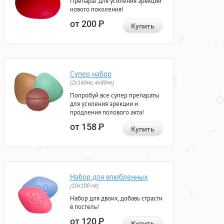
Препарат для усиления эрекции
нового поколения!
от 200
Р
Купить
Супер набор
(2х160мг, 4х80мг)
Попробуй все супер препараты
для усиления эрекции и
продления полового акта!
от 158
Р
Купить
Набор для влюбленных
(10х100 мг)
Набор для двоих, добавь страсти
в постель!
от 120
Р
Купить