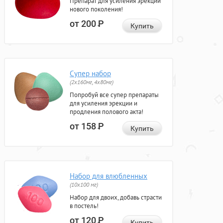
Препарат для усиления эрекции
нового поколения!
от 200
Р
Купить
Супер набор
(2х160мг, 4х80мг)
Попробуй все супер препараты
для усиления эрекции и
продления полового акта!
от 158
Р
Купить
Набор для влюбленных
(10х100 мг)
Набор для двоих, добавь страсти
в постель!
от 120
Р
Купить