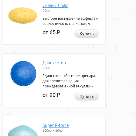
Сиалис Софт
20мг
Быстрое наступление эффекта и
совместимость с алкоголем.
от 65
Р
Купить
Дапоксетин
60мг
Единственный в мире препарат
для предотвращения
преждевременной эякуляции.
от 90
Р
Купить
Super P-force
100мг + 60мг