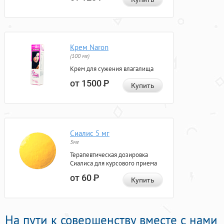
Крем Naron
(100 мг)
Крем для сужения влагалища
от 1500
Р
Купить
Сиалис 5 мг
5мг
Терапевтическая дозировка
Сиалиса для курсового приема
от 60
Р
Купить
На пути к совершенству вместе с нами