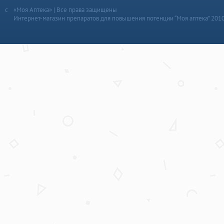
«Моя Аптека» | Все права защищены
Интернет-магазин препаратов для повышения потенции “Моя аптека” 201