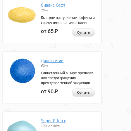
Сиалис Софт
20мг
Быстрое наступление эффекта и
совместимость с алкоголем.
от 65
Р
Купить
Дапоксетин
60мг
Единственный в мире препарат
для предотвращения
преждевременной эякуляции.
от 90
Р
Купить
Super P-force
100мг + 60мг