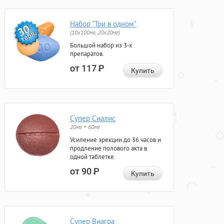
Набор "Три в одном"
(10x100мг, 20x20мг)
Большой набор из 3-х
препаратов.
от 117
Р
Купить
Супер Сиалис
20мг + 60мг
Усиление эрекции до 36 часов и
продление полового акта в
одной таблетке.
от 90
Р
Купить
Супер Виагра