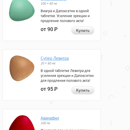
100 + 60 мг
Виагра и Дапоксетин в одной
таблетке. Усиление эрекции и
продление полового акта!
от 90
Р
Купить
Супер Левитра
20 + 60 мг
В одной таблетке Левитра для
усиления эрекции и Дапоксетин
для продления полового акта!
от 95
Р
Купить
Аванафил
100 мг