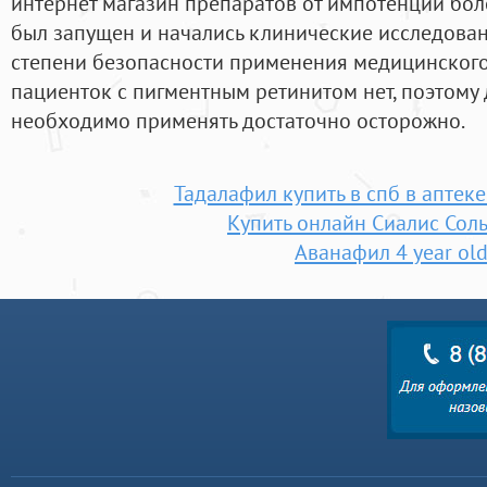
интернет магазин препаратов от импотенции бол
был запущен и начались клинические исследован
степени безопасности применения медицинского
пациенток с пигментным ретинитом нет, поэтому
необходимо применять достаточно осторожно.
Тадалафил купить в спб в аптек
Купить онлайн Сиалис Сол
Аванафил 4 year ol