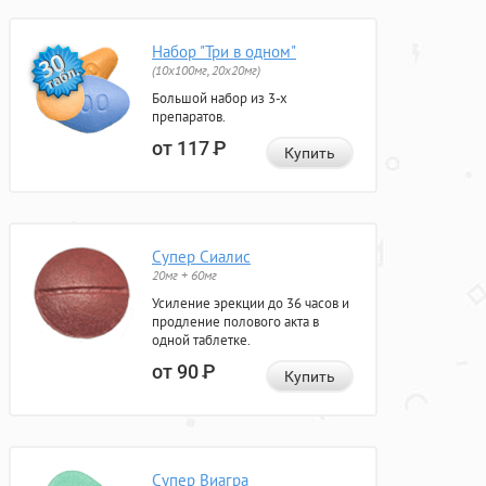
Набор "Три в одном"
(10x100мг, 20x20мг)
Большой набор из 3-х
препаратов.
от 117
Р
Купить
Супер Сиалис
20мг + 60мг
Усиление эрекции до 36 часов и
продление полового акта в
одной таблетке.
от 90
Р
Купить
Супер Виагра