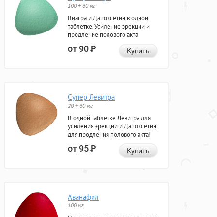
100 + 60 мг
Виагра и Дапоксетин в одной
таблетке. Усиление эрекции и
продление полового акта!
от 90
Р
Купить
Супер Левитра
20 + 60 мг
В одной таблетке Левитра для
усиления эрекции и Дапоксетин
для продления полового акта!
от 95
Р
Купить
Аванафил
100 мг