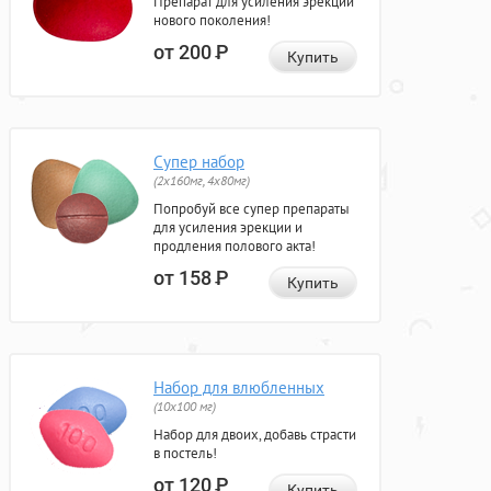
Препарат для усиления эрекции
нового поколения!
от 200
Р
Купить
Супер набор
(2х160мг, 4х80мг)
Попробуй все супер препараты
для усиления эрекции и
продления полового акта!
от 158
Р
Купить
Набор для влюбленных
(10х100 мг)
Набор для двоих, добавь страсти
в постель!
от 120
Р
Купить