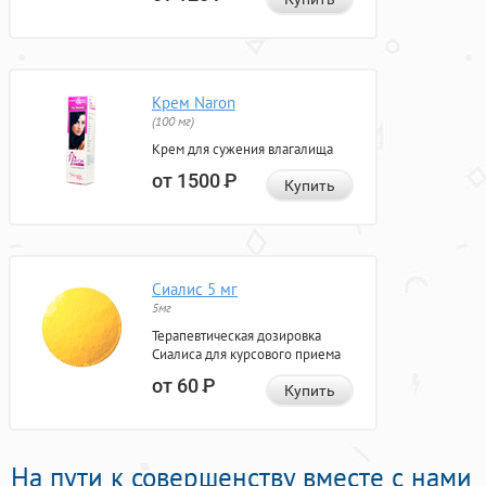
Крем Naron
(100 мг)
Крем для сужения влагалища
от 1500
Р
Купить
Сиалис 5 мг
5мг
Терапевтическая дозировка
Сиалиса для курсового приема
от 60
Р
Купить
На пути к совершенству вместе с нами