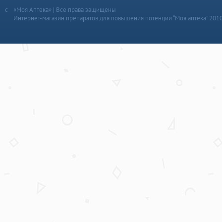
«Моя Аптека» | Все права защищены
Интернет-магазин препаратов для повышения потенции “Моя аптека” 201