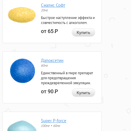
Сиалис Софт
20мг
Быстрое наступление эффекта и
совместимость с алкоголем.
от 65
Р
Купить
Дапоксетин
60мг
Единственный в мире препарат
для предотвращения
преждевременной эякуляции.
от 90
Р
Купить
Super P-force
100мг + 60мг