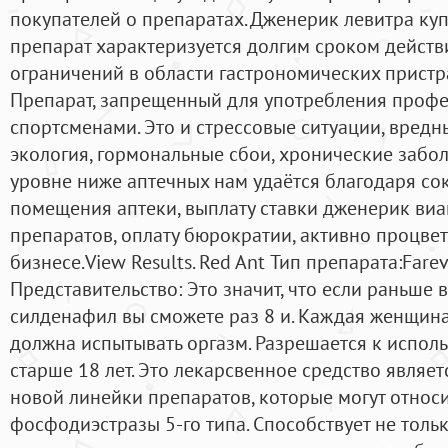
покупателей о препаратах. Дженерик левитра куп
препарат характеризуется долгим сроком действи
ограничений в области гастрономических пристр
Препарат, запрещенный для употребления проф
спортсменами. Это и стрессовые ситуации, вредн
экология, гормональные сбои, хронические забол
уровне ниже аптечных нам удаётся благодаря со
помещения аптеки, выплату ставки дженерик виа
препаратов, оплату бюрократии, активно процве
бизнесе.View Results. Red Ant Тип препарата:Far
Представительство: Это значит, что если раньше в
силденафил вы сможете раз 8 и. Каждая женщина
должна испытывать оргазм. Разрешается к испо
старше 18 лет. Это лекарсвенное средство являе
новой линейки препаратов, которые могут относ
фосфодиэстразы 5-го типа. Способствует не толь