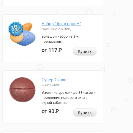
Набор "Три в одном"
(10x100мг, 20x20мг)
Большой набор из 3-х
препаратов.
от 117
Р
Купить
Супер Сиалис
20мг + 60мг
Усиление эрекции до 36 часов и
продление полового акта в
одной таблетке.
от 90
Р
Купить