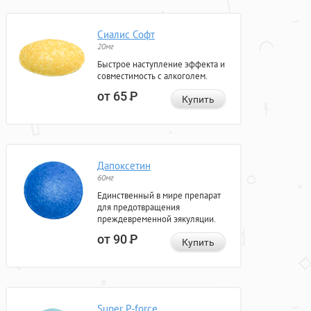
Сиалис Софт
20мг
Быстрое наступление эффекта и
совместимость с алкоголем.
от 65
Р
Купить
Дапоксетин
60мг
Единственный в мире препарат
для предотвращения
преждевременной эякуляции.
от 90
Р
Купить
Super P-force