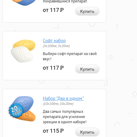
понравившийся препарат.
от 117
Р
Купить
Софт набор
(3x100мг, 3x20мг)
Выбери софт-препарат на свой
вкус!
от 117
Р
Купить
Набор "Два в одном"
(10x100мг, 10x20мг)
Два самых популярных
препарата для усиления
эрекции в одном наборе!
от 115
Р
Купить