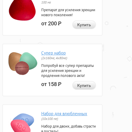
100 мг
Препарат для усиления эрекции
нового поколения!
от 200
Р
Купить
Супер набор
(2х160мг, 4х80мг)
Попробуй все супер препараты
для усиления эрекции и
продления полового акта!
от 158
Р
Купить
Набор для влюбленных
(10х100 мг)
Набор для двоих, добавь страсти
в постель!