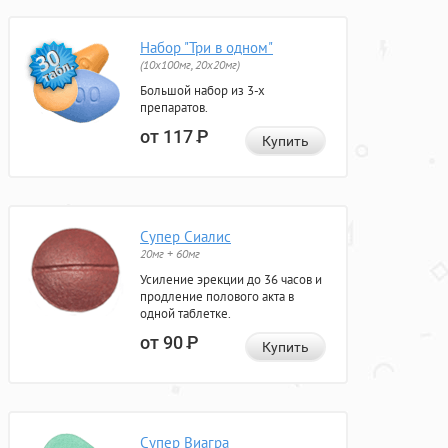
Набор "Три в одном"
(10x100мг, 20x20мг)
Большой набор из 3-х
препаратов.
от 117
Р
Купить
Супер Сиалис
20мг + 60мг
Усиление эрекции до 36 часов и
продление полового акта в
одной таблетке.
от 90
Р
Купить
Супер Виагра