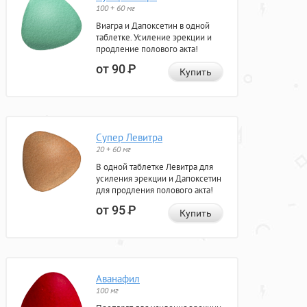
100 + 60 мг
Виагра и Дапоксетин в одной
таблетке. Усиление эрекции и
продление полового акта!
от 90
Р
Купить
Супер Левитра
20 + 60 мг
В одной таблетке Левитра для
усиления эрекции и Дапоксетин
для продления полового акта!
от 95
Р
Купить
Аванафил
100 мг