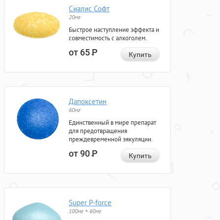
Сиалис Софт
20мг
Быстрое наступление эффекта и
совместимость с алкоголем.
от 65
Р
Купить
Дапоксетин
60мг
Единственный в мире препарат
для предотвращения
преждевременной эякуляции.
от 90
Р
Купить
Super P-force
100мг + 60мг