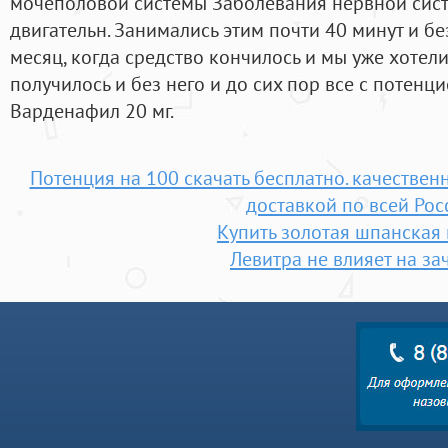
мочеполовой системы Заболевания нервной сис
двигательн. Занимались этим почти 40 минут и бе
месяц, когда средство кончилось и мы уже хотели
получилось и без него и до сих пор все с потенц
Варденафил 20 мг.
Потенция на 100 скачать бесплатно. качестве
доставкой по всей Рос
Купить золотая шпанская
Левитра не влияет на за