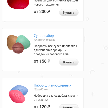
Препарат для усиления эрекции
нового поколения!
от 200
Р
Купить
Супер набор
(2х160мг, 4х80мг)
Попробуй все супер препараты
для усиления эрекции и
продления полового акта!
от 158
Р
Купить
Набор для влюбленных
(10х100 мг)
Набор для двоих, добавь страсти
в постель!
от 120
Р
Купить