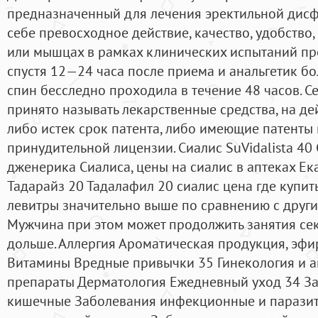
предназначенный для лечения эректильной дисфу
себе превосходное действие, качество, удобство, 
или мышцах в рамках клинических испытаний про
спустя 12—24 часа после приема и анальгетик бо
спин бесследно проходила в течение 48 часов. 
принято называть лекарственные средства, на д
либо истек срок патента, либо имеющие патенты
принудительной лицензии. Сиалис SuVidalista 40
дженерика Сиалиса, цены на сиалис в аптеках Ека
Тадарайз 20 Тадалафил 20 сиалис цена где купит
левитры значительно выше по сравнению с друг
Мужчина при этом может продолжить занятия секс
дольше. Аллергия Ароматическая продукция, эфи
Витамины Вредные привычки 35 Гинекология и 
препараты Дерматология Ежедневный уход 34 З
кишечные Заболевания инфекционные и парази