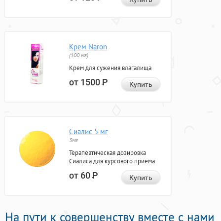
Крем Naron
(100 мг)
Крем для сужения влагалища
от 1500
Р
Купить
Сиалис 5 мг
5мг
Терапевтическая дозировка
Сиалиса для курсового приема
от 60
Р
Купить
На пути к совершенству вместе с нами