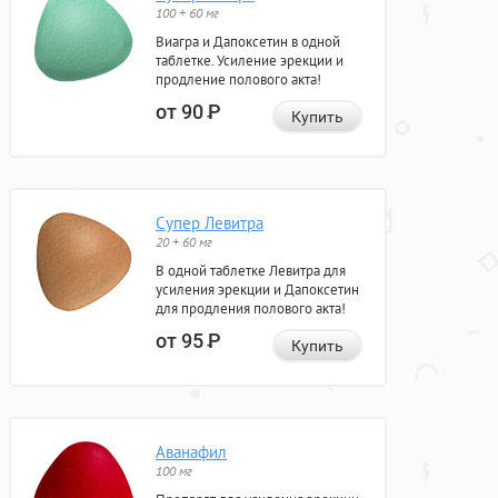
100 + 60 мг
Виагра и Дапоксетин в одной
таблетке. Усиление эрекции и
продление полового акта!
от 90
Р
Купить
Супер Левитра
20 + 60 мг
В одной таблетке Левитра для
усиления эрекции и Дапоксетин
для продления полового акта!
от 95
Р
Купить
Аванафил
100 мг