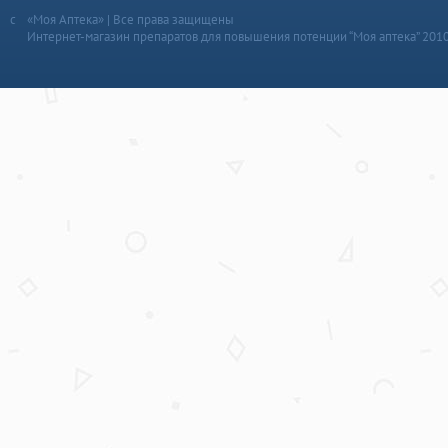
«Моя Аптека» | Все права защищены
Интернет-магазин препаратов для повышения потенции “Моя аптека” 201