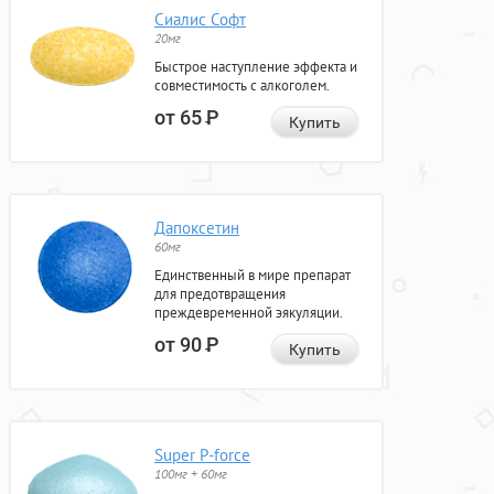
Сиалис Софт
20мг
Быстрое наступление эффекта и
совместимость с алкоголем.
от 65
Р
Купить
Дапоксетин
60мг
Единственный в мире препарат
для предотвращения
преждевременной эякуляции.
от 90
Р
Купить
Super P-force
100мг + 60мг