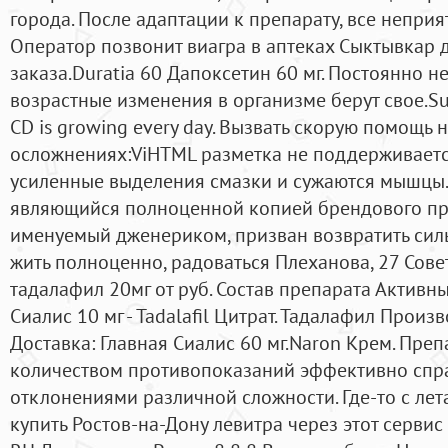
города. После адаптации к препарату, все непр
Оператор позвонит виагра в аптеках Сыктывкар
заказа.Duratia 60 Дапоксетин 60 мг. Постоянно н
возрастные изменения в организме берут свое.S
CD is growing every day. Вызвать скорую помощь
осложнениях:ViHTML разметка не поддерживаетс
усиленные выделения смазки и сужаются мышцы.
являющийся полноценной копией брендового пре
именуемый дженериком, призван возвратить сил
жить полноценно, радоваться Плеханова, 27 Сов
тадалафил 20мг от руб. Состав препарата Активн
Сиалис 10 мг - Tadalafil Цитрат. Тадалафил Произв
Доставка: Главная Сиалис 60 мг.Naron Крем. Пре
количеством противопоказаний эффективно спра
отклонениями различной сложности. Где-то с лет
купить Ростов-на-Дону левитра через этот сервис