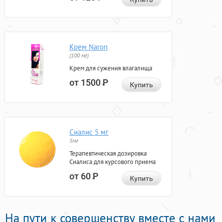
Крем Naron
(100 мг)
Крем для сужения влагалища
от 1500
Р
Купить
Сиалис 5 мг
5мг
Терапевтическая дозировка
Сиалиса для курсового приема
от 60
Р
Купить
На пути к совершенству вместе с нами