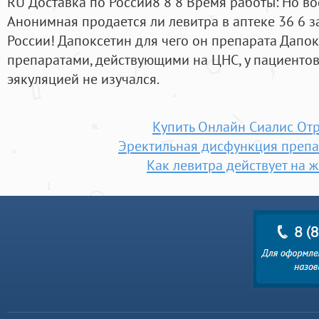
RU Доставка по России8 8 8 Время работы: Но воо
Анонимная продается ли левитра в аптеке 36 6 за
России! Дапоксетин для чего он препарата Дапо
препаратами, действующими на ЦНС, у пациенто
эякуляцией не изучался.
Купить Онлайн Сиалис От
Эректильная дисфункция препа
Как левитра действует на 