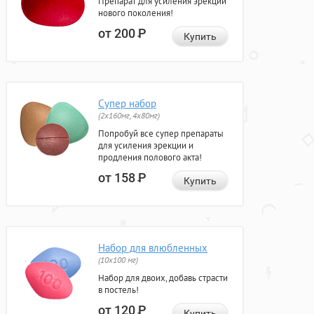
Препарат для усиления эрекции
нового поколения!
от 200
Р
Купить
Супер набор
(2х160мг, 4х80мг)
Попробуй все супер препараты
для усиления эрекции и
продления полового акта!
от 158
Р
Купить
Набор для влюбленных
(10х100 мг)
Набор для двоих, добавь страсти
в постель!
от 120
Р
Купить