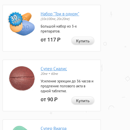
Набор "Три в одном"
(10x100мг, 20x20мг)
Большой набор из 3-х
препаратов.
от 117
Р
Купить
Супер Сиалис
20мг + 60мг
Усиление эрекции до 36 часов и
продление полового акта в
одной таблетке.
от 90
Р
Купить
Супер Виагра