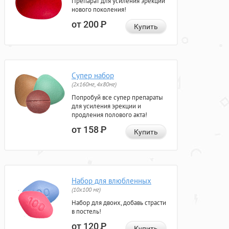
Препарат для усиления эрекции
нового поколения!
от 200
Р
Купить
Супер набор
(2х160мг, 4х80мг)
Попробуй все супер препараты
для усиления эрекции и
продления полового акта!
от 158
Р
Купить
Набор для влюбленных
(10х100 мг)
Набор для двоих, добавь страсти
в постель!
от 120
Р
Купить