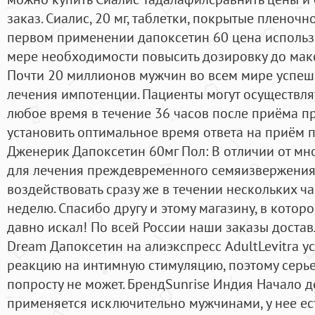
заказ. Сиалис, 20 мг, таблетки, покрытые пленочн
первом применении дапоксетин 60 цена использо
мере необходимости повысить дозировку до макс
Почти 20 миллионов мужчин во всем мире успеш
лечения импотенции. Пациенты могут осуществлят
любое время в течение 36 часов после приёма пр
установить оптимальное время ответа на приём п
Дженерик Дапоксетин 60мг Пол: В отличии от мн
для лечения преждевременного семяизвержения,
воздействовать сразу же в течении нескольких ча
неделю. Спасибо другу и этому магазину, в которо
давно искал! По всей России наши заказы достав
Dream Дапоксетин на алиэкспресс AdultLevitra у
реакцию на интимную стимуляцию, поэтому серь
попросту не может. БрендSunrise Индия Начало д
применяется исключительно мужчинами, у нее ес