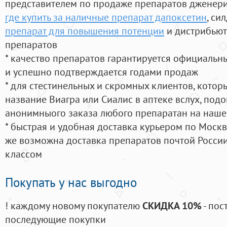
представителем по продаже препаратов дженер
где купить за наличные препарат дапоксетин
, си
препарат для повышения потенции
и дистрибьют
препаратов
* качество препаратов гарантируется официаль
и успешно подтверждается годами продаж
* для стестинельных и скромных клиентов, кото
название Виагра или Сиалис в аптеке вслух, под
анонимныого заказа любого препаратан на наше
* быстрая и удобная доставка курьером по Москве
же возможна доставка препаратов почтой России
классом
Покупать у нас выгодно
! каждому новому покупателю
СКИДКА 10%
- пос
последующие покупки