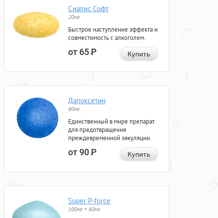
Сиалис Софт
20мг
Быстрое наступление эффекта и
совместимость с алкоголем.
от 65
Р
Купить
Дапоксетин
60мг
Единственный в мире препарат
для предотвращения
преждевременной эякуляции.
от 90
Р
Купить
Super P-force
100мг + 60мг