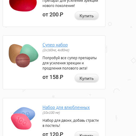
Препарат для усиления эрекции
нового поколения!
от 200
Р
Купить
Супер набор
(2х160мг, 4х80мг)
Попробуй все супер препараты
для усиления эрекции и
продления полового акта!
от 158
Р
Купить
Набор для влюбленных
(10х100 мг)
Набор для двоих, добавь страсти
в постель!
от 120
Р
Купить