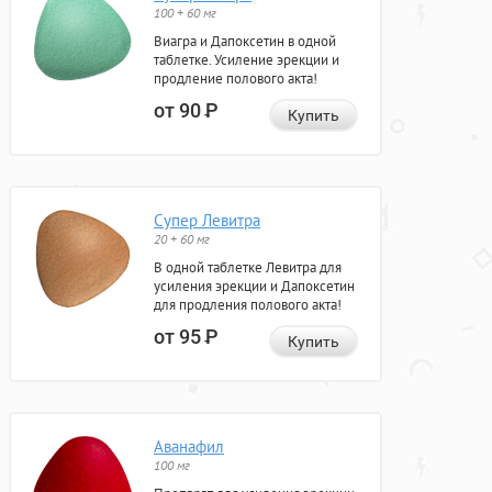
100 + 60 мг
Виагра и Дапоксетин в одной
таблетке. Усиление эрекции и
продление полового акта!
от 90
Р
Купить
Супер Левитра
20 + 60 мг
В одной таблетке Левитра для
усиления эрекции и Дапоксетин
для продления полового акта!
от 95
Р
Купить
Аванафил
100 мг