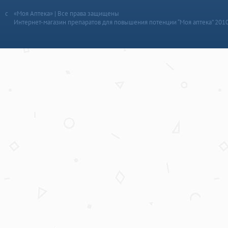
«Моя Аптека» | Все права защищены
Интернет-магазин препаратов для повышения потенции “Моя аптека” 201