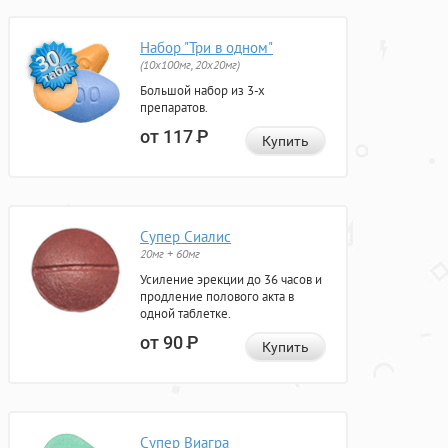
Набор "Три в одном"
(10x100мг, 20x20мг)
Большой набор из 3-х
препаратов.
от 117
Р
Купить
Супер Сиалис
20мг + 60мг
Усиление эрекции до 36 часов и
продление полового акта в
одной таблетке.
от 90
Р
Купить
Супер Виагра