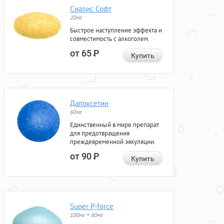
Сиалис Софт
20мг
Быстрое наступление эффекта и
совместимость с алкоголем.
от 65
Р
Купить
Дапоксетин
60мг
Единственный в мире препарат
для предотвращения
преждевременной эякуляции.
от 90
Р
Купить
Super P-force
100мг + 60мг