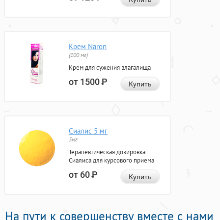
Крем Naron
(100 мг)
Крем для сужения влагалища
от 1500
Р
Купить
Сиалис 5 мг
5мг
Терапевтическая дозировка
Сиалиса для курсового приема
от 60
Р
Купить
На пути к совершенству вместе с нами