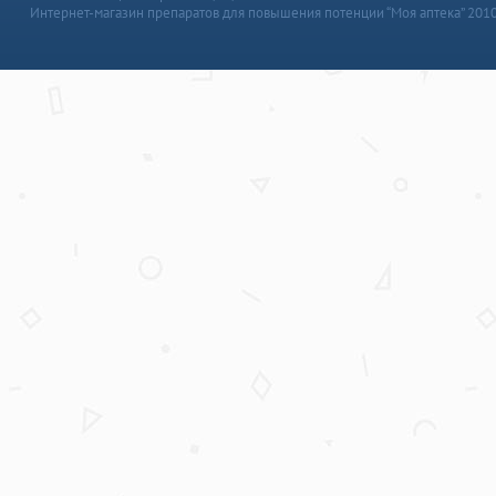
Интернет-магазин препаратов для повышения потенции “Моя аптека” 201