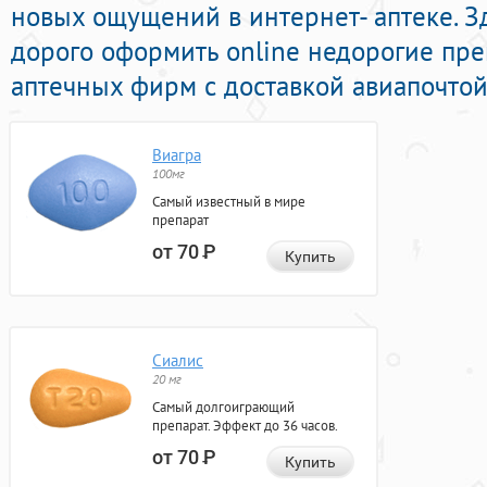
новых ощущений в интернет- аптеке. З
дорого оформить online недорогие пр
аптечных фирм с доставкой авиапочтой
Виагра
100мг
Самый известный в мире
препарат
от 70
Р
Купить
Сиалис
20 мг
Самый долгоиграющий
препарат. Эффект до 36 часов.
от 70
Р
Купить