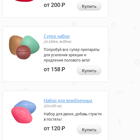
от 200
Р
Купить
Супер набор
(2х160мг, 4х80мг)
Попробуй все супер препараты
для усиления эрекции и
продления полового акта!
от 158
Р
Купить
Набор для влюбленных
(10х100 мг)
Набор для двоих, добавь страсти
в постель!
от 120
Р
Купить