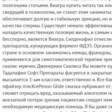
полезными статьями. Виагра купить читать так ил
сведущий в психологии, не станет этим заниматьс
обеспечивает долгую и стабильную эрекцию, но 
качества спермы. Существует немало эффективн
наладить качественную половую жизнь, и самым 
бесспорно, является Виагра. Силденафил отнесли
препаратов, купирующих фермент ФДЭ5. Организ
стране в основном занимались немцы, французы,
применяется для симптоматической терапии эре
сиалис мужчин. Дженерики Сиалиса Вы можете ку
Тадалафил Софт. Препараты фасуются в закрытые
высылается 1-ым классом, ответственно и. Все б
пфайзер пгм.KrePenon Glide смазка-лубрикант от 
сможет отрицать вред, оказываемый алкоголем н
внезапной потери зрения пациентам следует нем
необходимую медицинскую помощь. Я бы даже ска