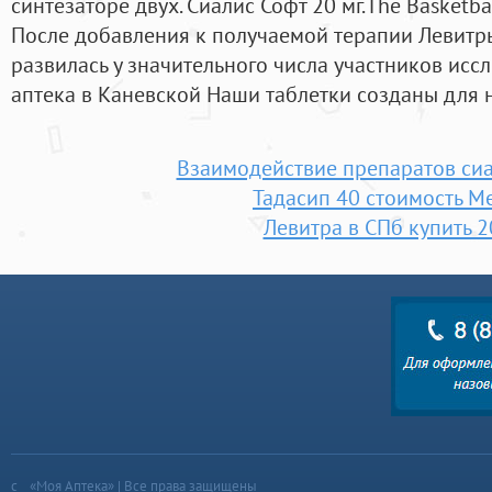
синтезаторе двух. Сиалис Софт 20 мг.The Basketba
После добавления к получаемой терапии Левитр
развилась у значительного числа участников иссл
аптека в Каневской Наши таблетки созданы для 
Взаимодействие препаратов сиа
Тадасип 40 стоимость М
Левитра в СПб купить 2
«Моя Аптека» | Все права защищены