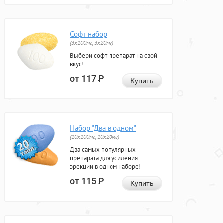
Софт набор
(3x100мг, 3x20мг)
Выбери софт-препарат на свой
вкус!
от 117
Р
Купить
Набор "Два в одном"
(10x100мг, 10x20мг)
Два самых популярных
препарата для усиления
эрекции в одном наборе!
от 115
Р
Купить