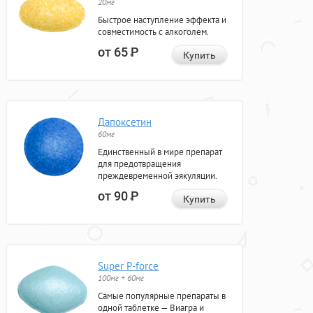
20мг
Быстрое наступление эффекта и
совместимость с алкоголем.
от 65
Р
Купить
Дапоксетин
60мг
Единственный в мире препарат
для предотвращения
преждевременной эякуляции.
от 90
Р
Купить
Super P-force
100мг + 60мг
Самые популярные препараты в
одной таблетке — Виагра и