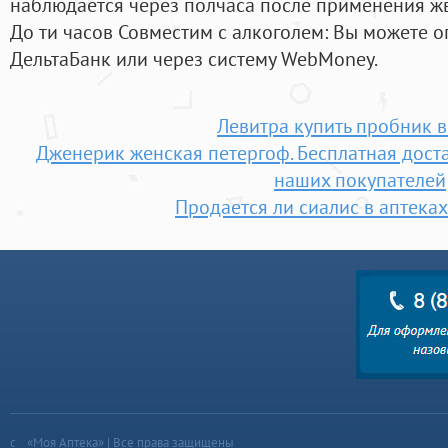
наблюдается через полчаса после применения жв
До ти часов Совместим с алкоголем: Вы можете о
ДельтаБанк или через систему WebMoney.
Левитра купить пробник в
Дженерик женская петергоф. Бесплатная дост
наших покупателей
Продается ли сиалис в аптека
«Моя Аптека» | Все права защищены