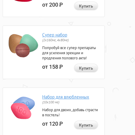
от 200
Р
Купить
Супер набор
(2х160мг, 4х80мг)
Попробуй все супер препараты
для усиления эрекции и
продления полового акта!
от 158
Р
Купить
Набор для влюбленных
(10х100 мг)
Набор для двоих, добавь страсти
в постель!
от 120
Р
Купить