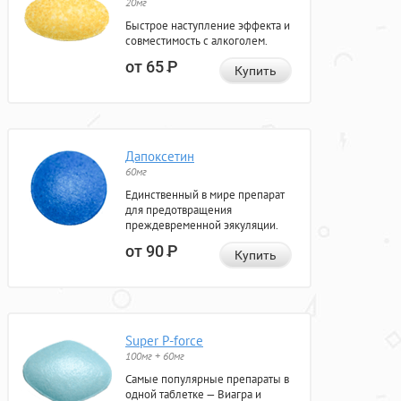
20мг
Быстрое наступление эффекта и
совместимость с алкоголем.
от 65
Р
Купить
Дапоксетин
60мг
Единственный в мире препарат
для предотвращения
преждевременной эякуляции.
от 90
Р
Купить
Super P-force
100мг + 60мг
Самые популярные препараты в
одной таблетке — Виагра и