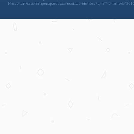
Интернет-магазин препаратов для повышения потенции “Моя аптека” 201