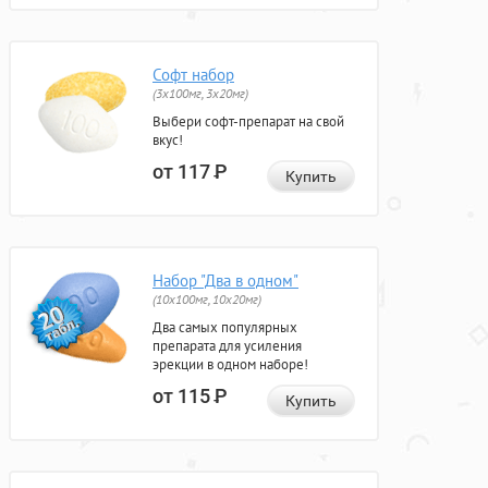
Софт набор
(3x100мг, 3x20мг)
Выбери софт-препарат на свой
вкус!
от 117
Р
Купить
Набор "Два в одном"
(10x100мг, 10x20мг)
Два самых популярных
препарата для усиления
эрекции в одном наборе!
от 115
Р
Купить