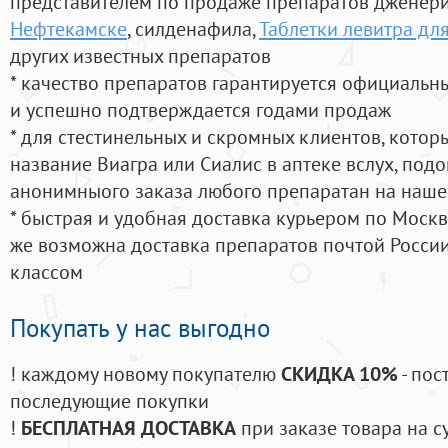
представителем по продаже препаратов дженер
Нефтекамске
, силденафила
,
Таблетки левитра дл
других известных препаратов
* качество препаратов гарантируется официаль
и успешно подтверждается годами продаж
* для стестинельных и скромных клиентов, кото
название Виагра или Сиалис в аптеке вслух, под
анонимныого заказа любого препаратан на наше
* быстрая и удобная доставка курьером по Москве
же возможна доставка препаратов почтой России
классом
Покупать у нас выгодно
! каждому новому покупателю
СКИДКА 10%
- пос
последующие покупки
!
БЕСПЛАТНАЯ ДОСТАВКА
при заказе товара на с