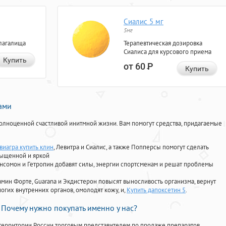
Сиалис 5 мг
5мг
лагалища
Терапевтическая дозировка
Сиалиса для курсового приема
Купить
от 60
Р
Купить
нами
олноценной счастливой инитмной жизни. Вам помогут средства, придагаемые
виагра купить клин
, Левитра и Сиалис, а также Попперсы помогут сделать
сыщенной и яркой
Ансомон и Гетропин добавят силы, энергии спортсменам и решат проблемы
ориамин Форте, Guarana и Экдистерон повысят выносливость организма, вернут
огих внутренних органов, омолодят кожу, и,
Купить дапоксетин 5
.
Почему нужно покупать именно у нас?
территории России торговым представителем по продаже препаратов