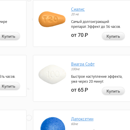
Сиалис
20 мг
мире
Самый долгоиграющий
препарат. Эффект до 36 часов.
от 70
Р
Купить
Купить
Виагра Софт
100мг
ть часов.
Быстрое наступление эффекта,
уже через 20 минут.
Купить
от 65
Р
Купить
Дапоксетин
60мг