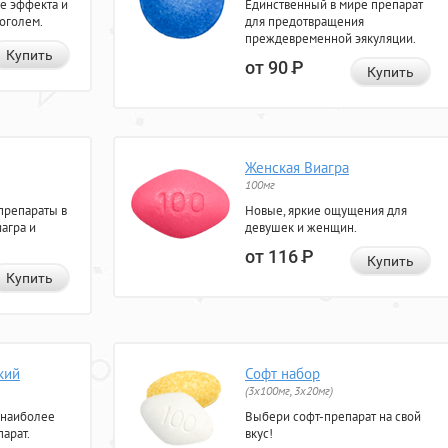
е эффекта и
Единственный в мире препарат
коголем.
для предотвращения
преждевременной эякуляции.
Купить
от 90
Р
Купить
Женская Виагра
100мг
препараты в
Новые, яркие ощущения для
агра и
девушек и женщин.
от 116
Р
Купить
Купить
кий
Софт набор
(3x100мг, 3x20мг)
 наиболее
Выбери софт-препарат на свой
арат.
вкус!