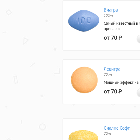
Виагра
100мг
Самый известный в 
препарат
от 70
Р
Левитра
20 мг
Мощный эффект на 5
от 70
Р
Сиалис Софт
20мг