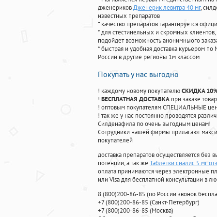
дженериков
Дженерик левитра 40 мг
, сил
известных препаратов
* качество препаратов гарантируется офи
* для стестинельных и скромных клиентов,
подойдет возможность анонимныого заказа
* быстрая и удобная доставка курьером по 
России в другие регионы 1м классом
Покупать у нас выгодно
! каждому новому покупателю
СКИДКА 10
!
БЕСПЛАТНАЯ ДОСТАВКА
при заказе товар
! оптовым покупателям СПЕЦИАЛЬНЫЕ цены
! так же у нас постоянно проводятся раз
Силденафила по очень выгодным ценам!
Cотрудники нашей фирмы прилагают макси
покупателей
доставка препаратов осуществляется без в
потенции, а так же
Таблетки сиалис 5 мг о
оплата принимаются через электронные пл
или Visa для бесплатной консультации в л
8
(800
)200-86-85
(
по России звонок беспла
+7
(800
)200-86-85
(
Санкт-Петербург)
+7
(800
)200-86-85
(
Москва)