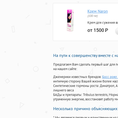
Крем Naron
(100 мг)
Крем для сужения в
от 1500
Р
На пути к совершенству вместе с 
Предлагаем Вам сделать первый шаг для п
на нашем сайте:
Дженерики известных брендов:
Босс роял 
интимную сторону Вашей жизни более на
Синтетические гормоны роста
: Динатроп, 
лишнего веса
БАДы и препараты:
Tribulus terrestris, М
утраченную энергию, восстановят работу мн
Несколько причино объясняющих 
* Мы являемся первым и единственным на 