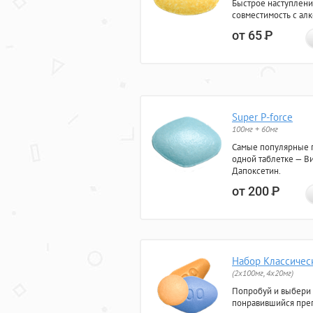
Быстрое наступлени
совместимость с ал
от 65
Р
Super P-force
100мг + 60мг
Самые популярные 
одной таблетке — Ви
Дапоксетин.
от 200
Р
Набор Классичес
(2x100мг, 4x20мг)
Попробуй и выбери
понравившийся преп