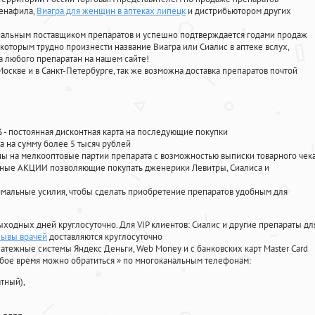
денафила
,
Виагра для женщин в аптеках липецк
и дистрибьютором других
циальным поставщиком препаратов и успешно подтверждается годами продаж
 которым трудно произнести название Виагра или Сиалис в аптеке вслух,
 любого препаратан на нашем сайте!
Москве и в Санкт-Петербурге, так же возможна доставка препаратов почтой
%
- постоянная дисконтная карта на последующие покупки
а на сумму более 5 тысяч рублей
 на мелкооптовые партии препарата с возможностью выписки товарного чек
личные АКЦИИ позволяющие покупать дженерики Левитры, Сиалиса и
мальные усилия, чтобы сделать приобретение препаратов удобным для
ыходных дней круглосуточно. Для VIP клиентов: Сиалис и другие препараты дл
тзывы врачей
доставляются круглосуточно
атежные системы Яндекс Деньги, Web Money и с банковских карт Master Card
юбое время можно обратиться
»
по многоканальным телефонам:
тный),