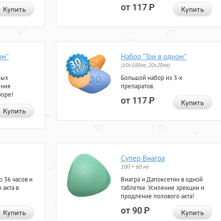
от 117
Р
Купить
Купить
ом"
Набор "Три в одном"
(10x100мг, 20x20мг)
ных
Большой набор из 3-х
ения
препаратов.
боре!
от 117
Р
Купить
Купить
Супер Виагра
100 + 60 мг
 36 часов и
Виагра и Дапоксетин в одной
 акта в
таблетке. Усиление эрекции и
продление полового акта!
от 90
Р
Купить
Купить