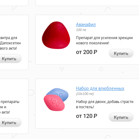
Аванафил
100 мг
евитра для
Препарат для усиления эрекции
 Дапоксетин
нового поколения!
вого акта!
от 200
Р
Купить
Купить
Набор для влюбленных
(10х100 мг)
 препараты
Набор для двоих, добавь страсти
ии и
в постель!
 акта!
от 120
Р
Купить
Купить