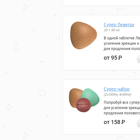
Супер Левитра
20 + 60 мг
В одной таблетке Л
усиления эрекции и
для продления поло
от 95
Р
Супер набор
(2х160мг, 4х80мг)
Попробуй все супер
для усиления эрекц
продления полового
от 158
Р