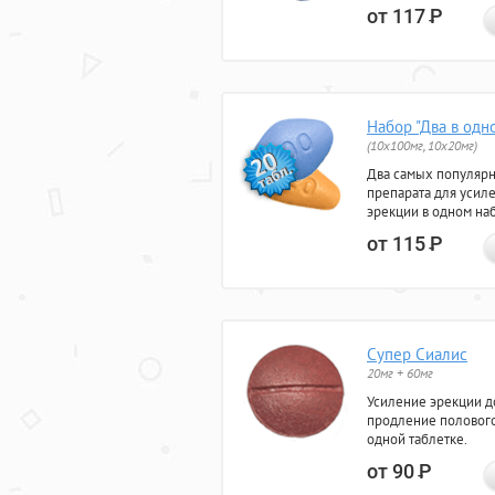
от 117
Р
Набор "Два в одн
(10x100мг, 10x20мг)
Два самых популяр
препарата для усил
эрекции в одном на
от 115
Р
Супер Сиалис
20мг + 60мг
Усиление эрекции до
продление полового
одной таблетке.
от 90
Р