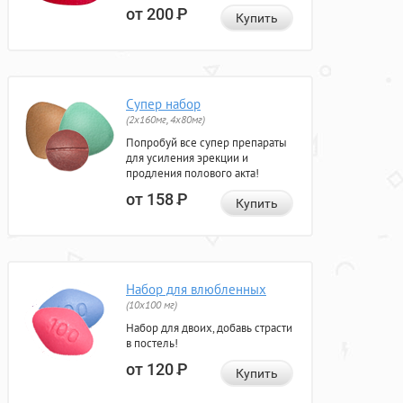
от 200
Р
Купить
Супер набор
(2х160мг, 4х80мг)
Попробуй все супер препараты
для усиления эрекции и
продления полового акта!
от 158
Р
Купить
Набор для влюбленных
(10х100 мг)
Набор для двоих, добавь страсти
в постель!
от 120
Р
Купить