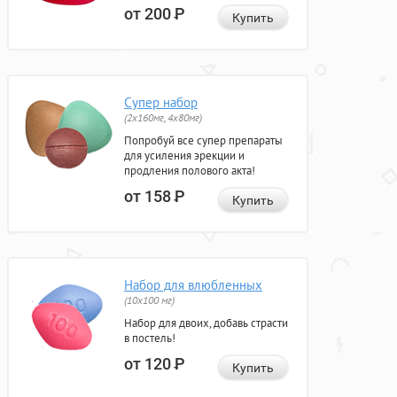
от 200
Р
Купить
Супер набор
(2х160мг, 4х80мг)
Попробуй все супер препараты
для усиления эрекции и
продления полового акта!
от 158
Р
Купить
Набор для влюбленных
(10х100 мг)
Набор для двоих, добавь страсти
в постель!
от 120
Р
Купить