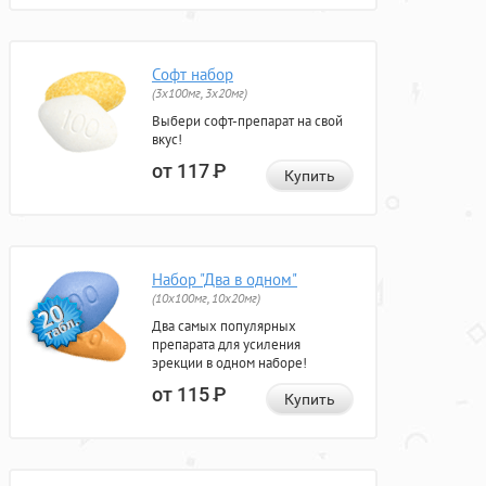
Софт набор
(3x100мг, 3x20мг)
Выбери софт-препарат на свой
вкус!
от 117
Р
Купить
Набор "Два в одном"
(10x100мг, 10x20мг)
Два самых популярных
препарата для усиления
эрекции в одном наборе!
от 115
Р
Купить