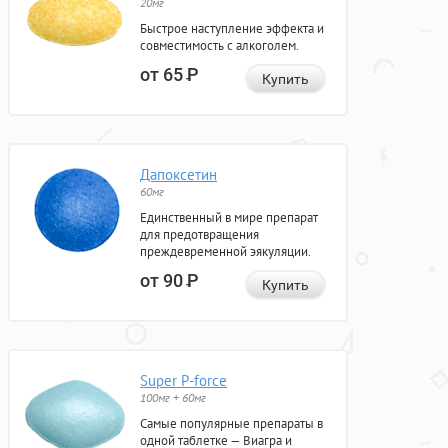
20мг
Быстрое наступление эффекта и
совместимость с алкоголем.
от 65
Р
Купить
Дапоксетин
60мг
Единственный в мире препарат
для предотвращения
преждевременной эякуляции.
от 90
Р
Купить
Super P-force
100мг + 60мг
Самые популярные препараты в
одной таблетке — Виагра и