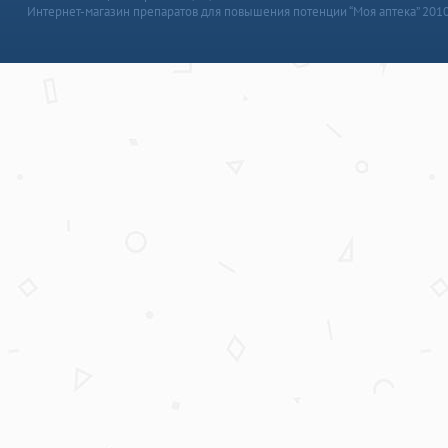
Интернет-магазин препаратов для повышения потенции “Моя аптека” 201