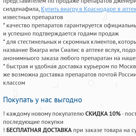
представителем по продаже препаратов дженер
силденафила
,
Купить виагру в Краснодаре в апте
известных препаратов
* качество препаратов гарантируется официаль
и успешно подтверждается годами продаж
* для стестинельных и скромных клиентов, кото
название Виагра или Сиалис в аптеке вслух, под
анонимныого заказа любого препаратан на наше
* быстрая и удобная доставка курьером по Москве
же возможна доставка препаратов почтой России
классом
Покупать у нас выгодно
! каждому новому покупателю
СКИДКА 10%
- пос
последующие покупки
!
БЕСПЛАТНАЯ ДОСТАВКА
при заказе товара на с