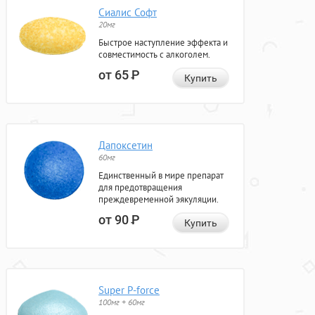
Сиалис Софт
20мг
Быстрое наступление эффекта и
совместимость с алкоголем.
от 65
Р
Купить
Дапоксетин
60мг
Единственный в мире препарат
для предотвращения
преждевременной эякуляции.
от 90
Р
Купить
Super P-force
100мг + 60мг