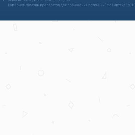
Интернет-магазин препаратов для повышения потенции “Моя аптека” 201