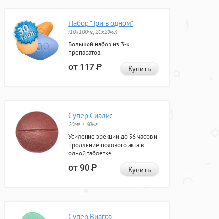
Набор "Три в одном"
(10x100мг, 20x20мг)
Большой набор из 3-х
препаратов.
от 117
Р
Купить
Супер Сиалис
20мг + 60мг
Усиление эрекции до 36 часов и
продление полового акта в
одной таблетке.
от 90
Р
Купить
Супер Виагра