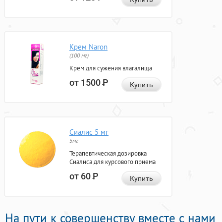
Крем Naron
(100 мг)
Крем для сужения влагалища
от 1500
Р
Купить
Сиалис 5 мг
5мг
Терапевтическая дозировка
Сиалиса для курсового приема
от 60
Р
Купить
На пути к совершенству вместе с нами