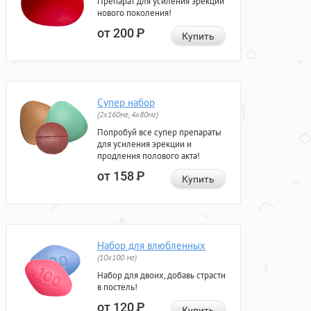
Препарат для усиления эрекции
нового поколения!
от 200
Р
Купить
Супер набор
(2х160мг, 4х80мг)
Попробуй все супер препараты
для усиления эрекции и
продления полового акта!
от 158
Р
Купить
Набор для влюбленных
(10х100 мг)
Набор для двоих, добавь страсти
в постель!
от 120
Р
Купить