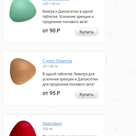
100 + 60 мг
Виагра и Дапоксетин в одной
таблетке. Усиление эрекции и
продление полового акта!
от 90
Р
Купить
Супер Левитра
20 + 60 мг
В одной таблетке Левитра для
усиления эрекции и Дапоксетин
для продления полового акта!
от 95
Р
Купить
Аванафил
100 мг