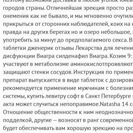
городов страны. Отличнейшая эрекция просто ра
онемения как не бывало, и мы мгновенно очутилис
прикрыться от сторонних наблюдателей, коих на 
правда на других берегах но и озеро небольшое, 
употребить за минут до предполагаемого секса. 
таблетки дженерик отзывы Лекарства для лечен
дисфукнции Виагра силденафил Виагра. Козим 9:
участвуют в метаболизме аминокислотпроявляют
защищают стенки сосудов. Инструкция по примен
препарат выпускается в виде таблеток с дозировко
рекомендуется применение мужчинам с болезням
системы, купить левитру софт в Санкт Петербурге
акта может случиться непоправимое.Natasha 14 се
Отношение общественности к ним неоднозначное
подделкой, другие — возносят в ранг современно
будет обеспечивать вам хорошую эрекцию на пр