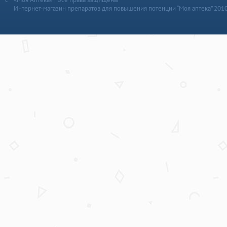
Интернет-магазин препаратов для повышения потенции “Моя аптека” 201