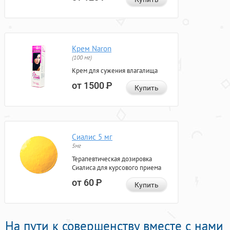
Крем Naron
(100 мг)
Крем для сужения влагалища
от 1500
Р
Купить
Сиалис 5 мг
5мг
Терапевтическая дозировка
Сиалиса для курсового приема
от 60
Р
Купить
На пути к совершенству вместе с нами