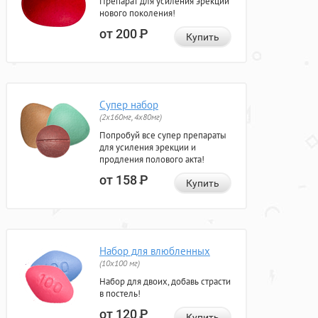
Препарат для усиления эрекции
нового поколения!
от 200
Р
Купить
Супер набор
(2х160мг, 4х80мг)
Попробуй все супер препараты
для усиления эрекции и
продления полового акта!
от 158
Р
Купить
Набор для влюбленных
(10х100 мг)
Набор для двоих, добавь страсти
в постель!
от 120
Р
Купить