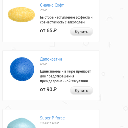
Сиалис Софт
20мг
Быстрое наступление эффекта и
совместимость с алкоголем.
от 65
Р
Купить
Дапоксетин
60мг
Единственный в мире препарат
для предотвращения
преждевременной эякуляции.
от 90
Р
Купить
Super P-force
100мг + 60мг