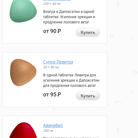
100 + 60 мг
Виагра и Дапоксетин в одной
таблетке. Усиление эрекции и
продление полового акта!
от 90
Р
Купить
Супер Левитра
20 + 60 мг
В одной таблетке Левитра для
усиления эрекции и Дапоксетин
для продления полового акта!
от 95
Р
Купить
Аванафил
100 мг