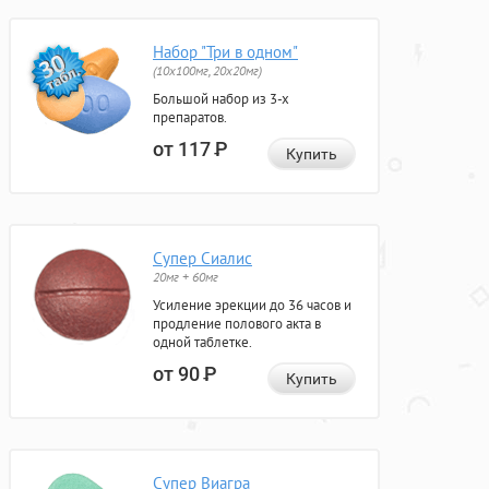
Набор "Три в одном"
(10x100мг, 20x20мг)
Большой набор из 3-х
препаратов.
от 117
Р
Купить
Супер Сиалис
20мг + 60мг
Усиление эрекции до 36 часов и
продление полового акта в
одной таблетке.
от 90
Р
Купить
Супер Виагра