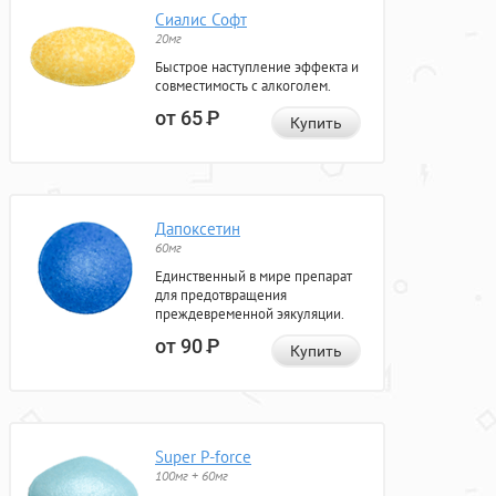
Сиалис Софт
20мг
Быстрое наступление эффекта и
совместимость с алкоголем.
от 65
Р
Купить
Дапоксетин
60мг
Единственный в мире препарат
для предотвращения
преждевременной эякуляции.
от 90
Р
Купить
Super P-force
100мг + 60мг