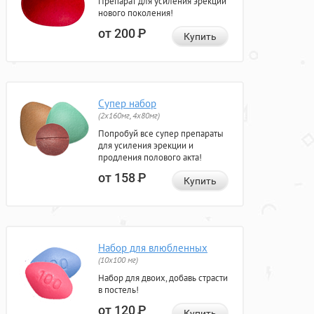
Препарат для усиления эрекции
нового поколения!
от 200
Р
Купить
Супер набор
(2х160мг, 4х80мг)
Попробуй все супер препараты
для усиления эрекции и
продления полового акта!
от 158
Р
Купить
Набор для влюбленных
(10х100 мг)
Набор для двоих, добавь страсти
в постель!
от 120
Р
Купить