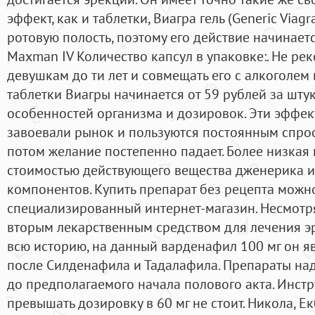
эффект, как и таблетки, Виагра гель (Generic Viag
ротовую полость, поэтому его действие начинае
Maxman IV Количество капсул в упаковке:. Не ре
девушкам до ти лет и совмещать его с алкоголем
таблетки Виагры начинается от 59 рублей за штуку
особенностей организма и дозировок. Эти эффек
завоевали рынок и пользуются постоянным спросо
потом желание постепенно падает. Более низкая
стоимостью действующего вещества дженерика 
компонентов. Купить препарат без рецепта можно
специализированный интернет-магазин. Несмотря
вторым лекарственным средством для лечения э
всю историю, на данный варденафил 100 мг он я
после Силденафила и Тадалафила. Препараты над
до предполагаемого начала полового акта. Инстр
превышать дозировку в 60 мг не стоит. Никола, Е