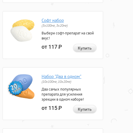
Софт набор
(3x100мг, 3x20мг)
Выбери софт-препарат на свой
вкус!
от 117
Р
Купить
Набор "Два в одном"
(10x100мг, 10x20мг)
Два самых популярных
препарата для усиления
эрекции в одном наборе!
от 115
Р
Купить