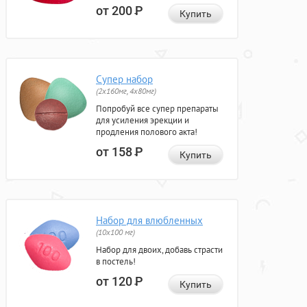
от 200
Р
Купить
Супер набор
(2х160мг, 4х80мг)
Попробуй все супер препараты
для усиления эрекции и
продления полового акта!
от 158
Р
Купить
Набор для влюбленных
(10х100 мг)
Набор для двоих, добавь страсти
в постель!
от 120
Р
Купить