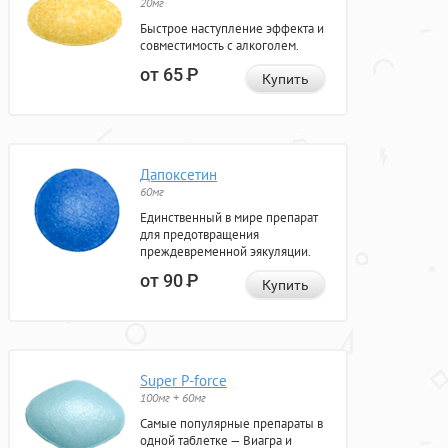
20мг
Быстрое наступление эффекта и
совместимость с алкоголем.
от 65
Р
Купить
Дапоксетин
60мг
Единственный в мире препарат
для предотвращения
преждевременной эякуляции.
от 90
Р
Купить
Super P-force
100мг + 60мг
Самые популярные препараты в
одной таблетке — Виагра и