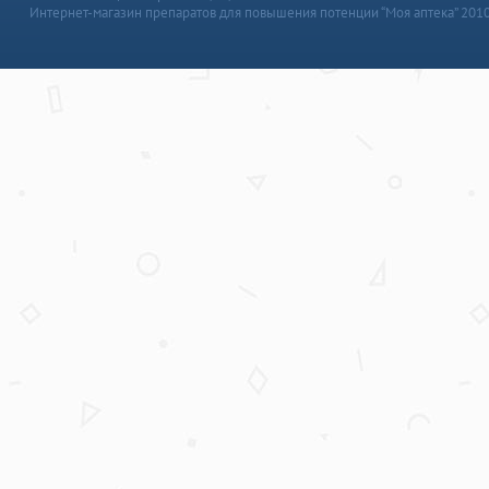
Интернет-магазин препаратов для повышения потенции “Моя аптека” 201