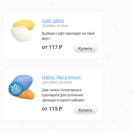
Софт набор
(3x100мг, 3x20мг)
Выбери софт-препарат на свой
вкус!
от 117
Р
Купить
Набор "Два в одном"
(10x100мг, 10x20мг)
Два самых популярных
препарата для усиления
эрекции в одном наборе!
от 115
Р
Купить