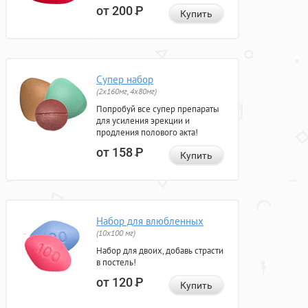
от 200
Р
Купить
Супер набор
(2х160мг, 4х80мг)
Попробуй все супер препараты
для усиления эрекции и
продления полового акта!
от 158
Р
Купить
Набор для влюбленных
(10х100 мг)
Набор для двоих, добавь страсти
в постель!
от 120
Р
Купить