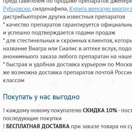
представителем по продаже препаратов дженер
Рубцовске
, силденафила
,
Купить женскую виагру 
дистрибьютором других известных препаратов
* качество препаратов гарантируется официаль
и успешно подтверждается годами продаж
* для стестинельных и скромных клиентов, кото
название Виагра или Сиалис в аптеке вслух, под
анонимныого заказа любого препаратан на наше
* быстрая и удобная доставка курьером по Москве
же возможна доставка препаратов почтой России
классом
Покупать у нас выгодно
! каждому новому покупателю
СКИДКА 10%
- пос
последующие покупки
!
БЕСПЛАТНАЯ ДОСТАВКА
при заказе товара на с