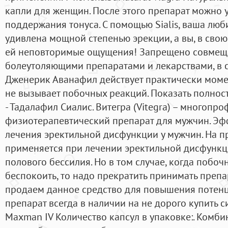
капли для женщин. После этого препарат можно 
поддержания тонуса. С помощью Sialis, ваша лю
удивлена мощной степенью эрекции, а вы, в свою
ей неповторимые ощущения! Запрещено совмеща
болеутоляющими препаратами и лекарствами, в со
Дженерик Аванафил действует практически момен
не вызывает побочных реакций. Показать полно
- Тадалафил Сиалис. Витегра (Vitegra) – многопр
физиотерапевтический препарат для мужчин. Эф
лечения эректильной дисфункции у мужчин. На п
применяется при лечении эректильной дисфункц
полового бессилия. Но в том случае, когда побо
беспокоить, то надо прекратить принимать препар
продаем данное средство для повышения потенц
препарат всегда в наличии на не дорого купить 
Maxman IV Количество капсул в упаковке:. Комби