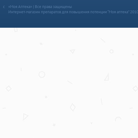
«Моя Аптека» | Все права защищены
Интернет-магазин препаратов для повышения потенции “Моя аптека” 201