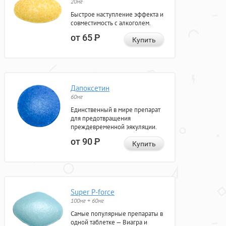
20мг
Быстрое наступление эффекта и
совместимость с алкоголем.
от 65
Р
Купить
Дапоксетин
60мг
Единственный в мире препарат
для предотвращения
преждевременной эякуляции.
от 90
Р
Купить
Super P-force
100мг + 60мг
Самые популярные препараты в
одной таблетке — Виагра и