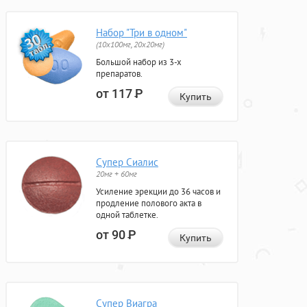
Набор "Три в одном"
(10x100мг, 20x20мг)
Большой набор из 3-х
препаратов.
от 117
Р
Купить
Супер Сиалис
20мг + 60мг
Усиление эрекции до 36 часов и
продление полового акта в
одной таблетке.
от 90
Р
Купить
Супер Виагра