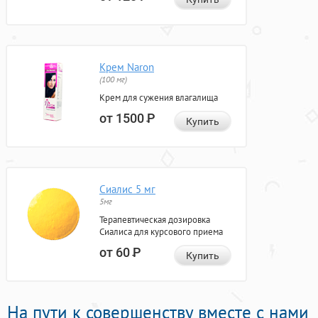
Крем Naron
(100 мг)
Крем для сужения влагалища
от 1500
Р
Купить
Сиалис 5 мг
5мг
Терапевтическая дозировка
Сиалиса для курсового приема
от 60
Р
Купить
На пути к совершенству вместе с нами