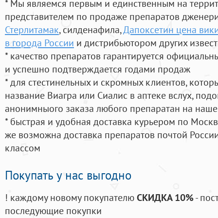
* Мы являемся первым и единственным на терри
представителем по продаже препаратов дженер
Стерлитамак
, силденафила
,
Дапоксетин цена вик
в города России
и дистрибьютором других извес
* качество препаратов гарантируется официаль
и успешно подтверждается годами продаж
* для стестинельных и скромных клиентов, кото
название Виагра или Сиалис в аптеке вслух, под
анонимныого заказа любого препаратан на наше
* быстрая и удобная доставка курьером по Москве
же возможна доставка препаратов почтой России
классом
Покупать у нас выгодно
! каждому новому покупателю
СКИДКА 10%
- пос
последующие покупки