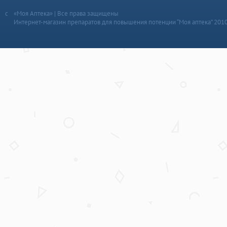
«Моя Аптека» | Все права защищены
Интернет-магазин препаратов для повышения потенции “Моя аптека” 201