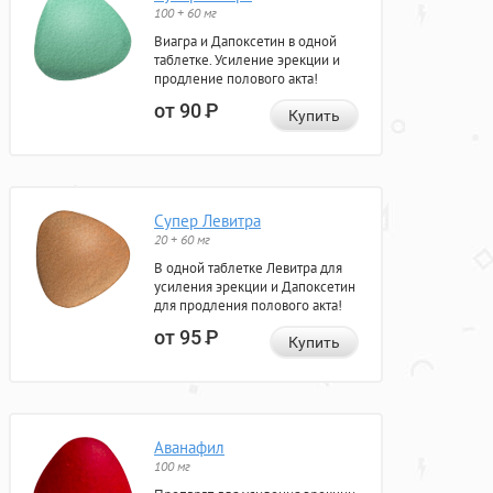
100 + 60 мг
Виагра и Дапоксетин в одной
таблетке. Усиление эрекции и
продление полового акта!
от 90
Р
Купить
Супер Левитра
20 + 60 мг
В одной таблетке Левитра для
усиления эрекции и Дапоксетин
для продления полового акта!
от 95
Р
Купить
Аванафил
100 мг