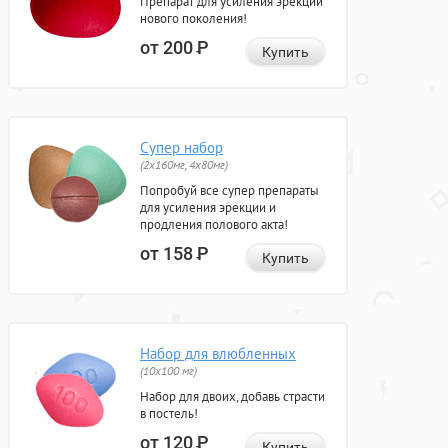
Препарат для усиления эрекции
нового поколения!
от 200
Р
Купить
Супер набор
(2х160мг, 4х80мг)
Попробуй все супер препараты
для усиления эрекции и
продления полового акта!
от 158
Р
Купить
Набор для влюбленных
(10х100 мг)
Набор для двоих, добавь страсти
в постель!
от 120
Р
Купить