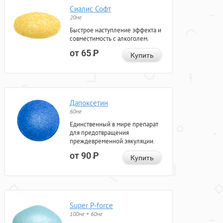
Сиалис Софт
20мг
Быстрое наступление эффекта и
совместимость с алкоголем.
от 65
Р
Купить
Дапоксетин
60мг
Единственный в мире препарат
для предотвращения
преждевременной эякуляции.
от 90
Р
Купить
Super P-force
100мг + 60мг