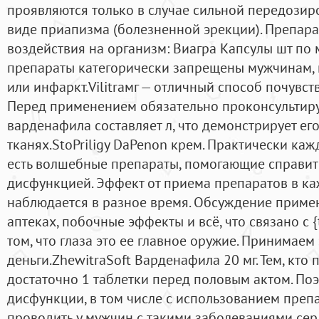
проявляются только в случае сильной передозиро
виде приапизма (болезненной эрекции). Препара
воздействия на организм: Виагра Капсулы шт по м
препараты категорически запрещены мужчинам, 
или инфаркт.Vilitraмг — отличный способ почувст
Перед применением обязательно проконсультируй
варденафила составляет л, что демонстрирует е
тканях.StoPriligy DaPenon крем. Практически каж
есть волшебные препараты, помогающие справит
дисфункцией. Эффект от приема препаратов в к
наблюдается в разное время. Обсуждение примен
аптеках, побочные эффекты и всё, что связано с 
том, что глаза это ее главное оружие. Принимае
деньги.ZhewitraSoft Варденафила 20 мг. Тем, кто 
достаточно 1 таблетки перед половым актом. По
дисфункции, в том числе с использованием препа
проводить у мужчин с такими заболеваниями сер