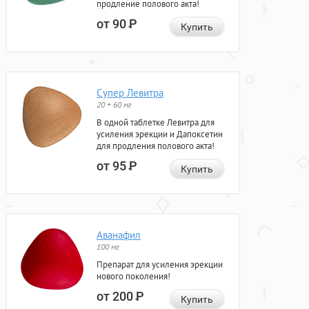
продление полового акта!
от 90
Р
Купить
Супер Левитра
20 + 60 мг
В одной таблетке Левитра для
усиления эрекции и Дапоксетин
для продления полового акта!
от 95
Р
Купить
Аванафил
100 мг
Препарат для усиления эрекции
нового поколения!
от 200
Р
Купить