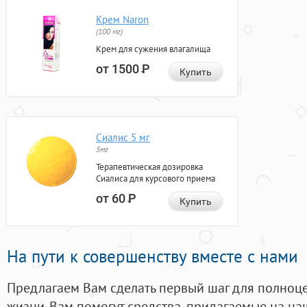
Крем Naron
(100 мг)
Крем для сужения влагалища
от 1500
Р
Купить
Сиалис 5 мг
5мг
Терапевтическая дозировка
Сиалиса для курсового приема
от 60
Р
Купить
На пути к совершенству вместе с нами
Предлагаем Вам сделать первый шаг для полноц
жизни. Вам помогут средства, придагаемые на на