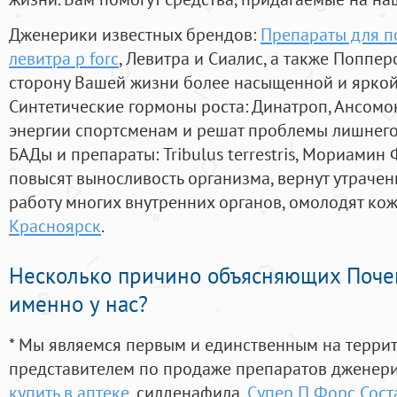
Дженерики известных брендов:
Препараты для п
левитра p forc
, Левитра и Сиалис, а также Поппе
сторону Вашей жизни более насыщенной и ярко
Синтетические гормоны роста
: Динатроп, Ансомо
энергии спортсменам и решат проблемы лишнего
БАДы и препараты:
Tribulus terrestris, Мориамин
повысят выносливость организма, вернут утрачен
работу многих внутренних органов, омолодят кожу
Красноярск
.
Несколько причино объясняющих Поче
именно у нас?
* Мы являемся первым и единственным на терри
представителем по продаже препаратов дженер
купить в аптеке
, силденафила
,
Супер П Форс Сост