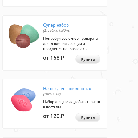
Супер набор
(2х160мг, 4х80мг)
Попробуй все супер препараты
для усиления эрекции и
продления полового акта!
от 158
Р
Купить
Набор для влюбленных
(10х100 мг)
Набор для двоих, добавь страсти
в постель!
от 120
Р
Купить