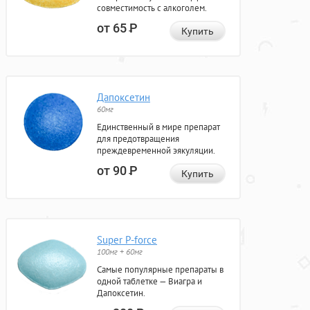
совместимость с алкоголем.
от 65
Р
Купить
Дапоксетин
60мг
Единственный в мире препарат
для предотвращения
преждевременной эякуляции.
от 90
Р
Купить
Super P-force
100мг + 60мг
Самые популярные препараты в
одной таблетке — Виагра и
Дапоксетин.