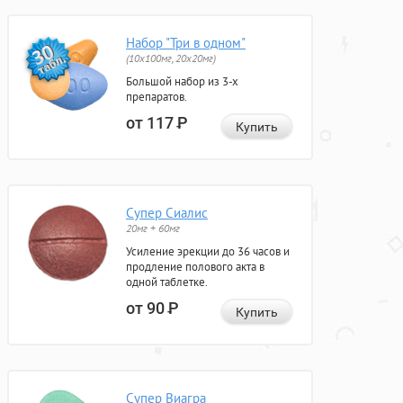
Набор "Три в одном"
(10x100мг, 20x20мг)
Большой набор из 3-х
препаратов.
от 117
Р
Купить
Супер Сиалис
20мг + 60мг
Усиление эрекции до 36 часов и
продление полового акта в
одной таблетке.
от 90
Р
Купить
Супер Виагра