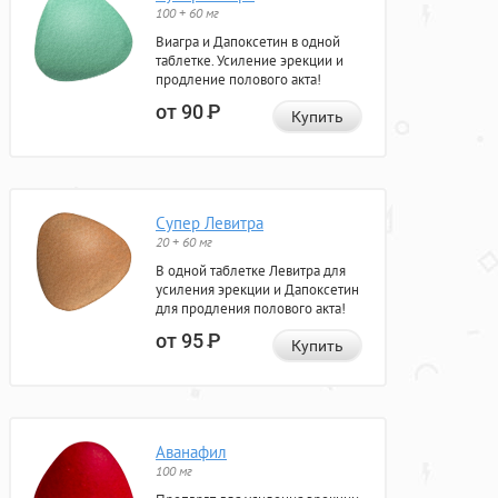
100 + 60 мг
Виагра и Дапоксетин в одной
таблетке. Усиление эрекции и
продление полового акта!
от 90
Р
Купить
Супер Левитра
20 + 60 мг
В одной таблетке Левитра для
усиления эрекции и Дапоксетин
для продления полового акта!
от 95
Р
Купить
Аванафил
100 мг