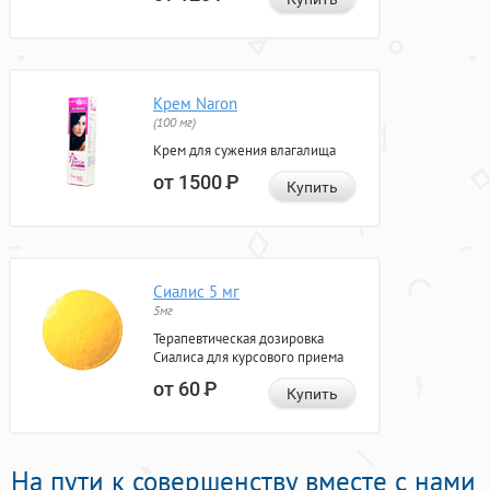
Крем Naron
(100 мг)
Крем для сужения влагалища
от 1500
Р
Купить
Сиалис 5 мг
5мг
Терапевтическая дозировка
Сиалиса для курсового приема
от 60
Р
Купить
На пути к совершенству вместе с нами