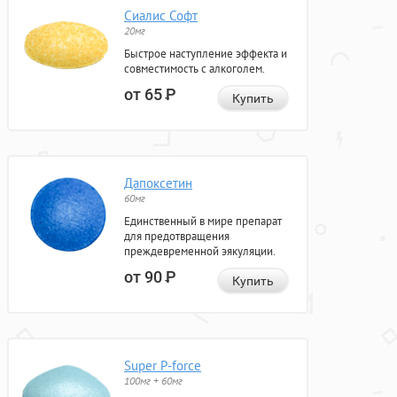
Сиалис Софт
20мг
Быстрое наступление эффекта и
совместимость с алкоголем.
от 65
Р
Купить
Дапоксетин
60мг
Единственный в мире препарат
для предотвращения
преждевременной эякуляции.
от 90
Р
Купить
Super P-force
100мг + 60мг