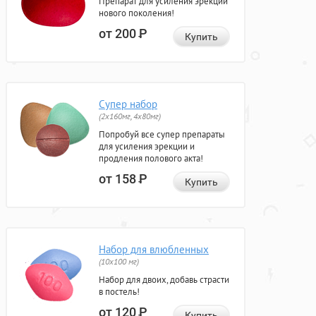
Препарат для усиления эрекции
нового поколения!
от 200
Р
Купить
Супер набор
(2х160мг, 4х80мг)
Попробуй все супер препараты
для усиления эрекции и
продления полового акта!
от 158
Р
Купить
Набор для влюбленных
(10х100 мг)
Набор для двоих, добавь страсти
в постель!
от 120
Р
Купить