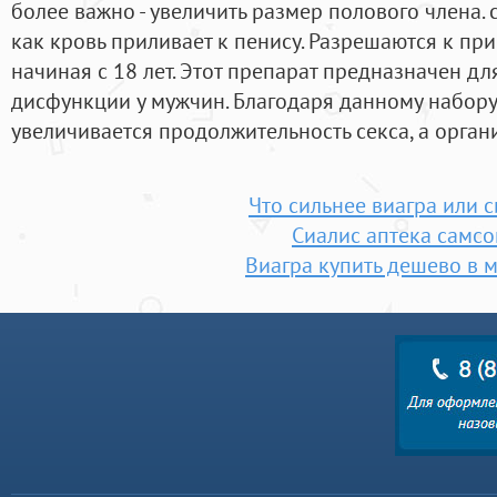
более важно - увеличить размер полового члена. 
как кровь приливает к пенису. Разрешаются к пр
начиная с 18 лет. Этот препарат предназначен д
дисфункции у мужчин. Благодаря данному набору
увеличивается продолжительность секса, а орга
Что сильнее виагра или 
Сиалис аптека самсо
Виагра купить дешево в 