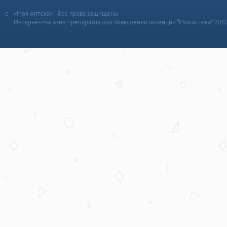
«Моя Аптека» | Все права защищены
Интернет-магазин препаратов для повышения потенции “Моя аптека” 201