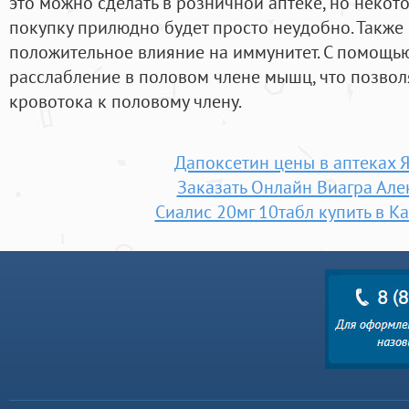
это можно сделать в розничной аптеке, но неко
покупку прилюдно будет просто неудобно. Также
положительное влияние на иммунитет. С помощью
расслабление в половом члене мышц, что позвол
кровотока к половому члену.
Дапоксетин цены в аптеках 
Заказать Онлайн Виагра Ал
Сиалис 20мг 10табл купить в К