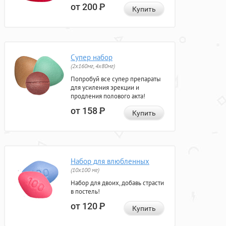
от 200
Р
Купить
Супер набор
(2х160мг, 4х80мг)
Попробуй все супер препараты
для усиления эрекции и
продления полового акта!
от 158
Р
Купить
Набор для влюбленных
(10х100 мг)
Набор для двоих, добавь страсти
в постель!
от 120
Р
Купить