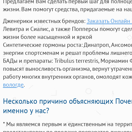
Предлагаем Вам сделать первый шаг для полноц
жизни. Вам помогут средства, придагаемые на на
Дженерики известных брендов:
Заказать Онлайн
Левитра и Сиалис, а также Попперсы помогут сд
жизни более насыщенной и яркой
Синтетические гормоны роста
: Динатроп, Ансомо
энергии спортсменам и решат проблемы лишнего
БАДы и препараты:
Tribulus terrestris, Мориамин
повысят выносливость организма, вернут утрачен
работу многих внутренних органов, омолодят кожу
вологде
.
Несколько причино объясняющих Поче
именно у нас?
* Мы являемся первым и единственным на терри
представителем по продаже препаратов дженер