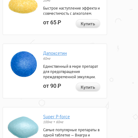
20мг
Быстрое наступление эффекта и
совместимость с алкоголем.
от 65
Р
Купить
Дапоксетин
60мг
Единственный в мире препарат
для предотвращения
преждевременной эякуляции.
от 90
Р
Купить
Super P-force
100мг + 60мг
Самые популярные препараты в
одной таблетке — Виагра и