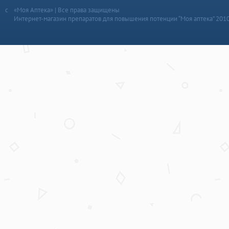
«Моя Аптека» | Все права защищены
Интернет-магазин препаратов для повышения потенции “Моя аптека” 201