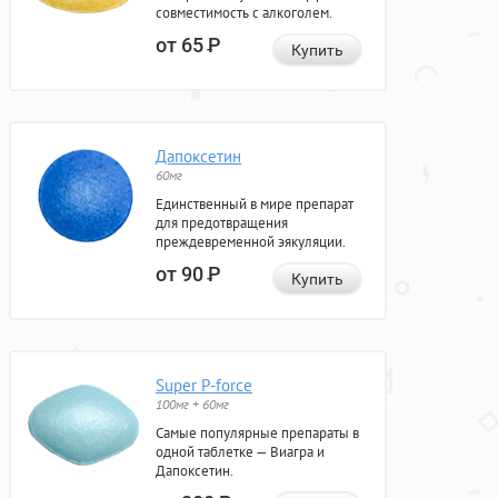
совместимость с алкоголем.
от 65
Р
Купить
Дапоксетин
60мг
Единственный в мире препарат
для предотвращения
преждевременной эякуляции.
от 90
Р
Купить
Super P-force
100мг + 60мг
Самые популярные препараты в
одной таблетке — Виагра и
Дапоксетин.