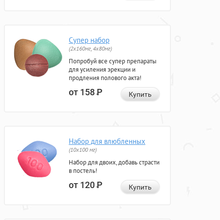
Супер набор
(2х160мг, 4х80мг)
Попробуй все супер препараты
для усиления эрекции и
продления полового акта!
от 158
Р
Купить
Набор для влюбленных
(10х100 мг)
Набор для двоих, добавь страсти
в постель!
от 120
Р
Купить