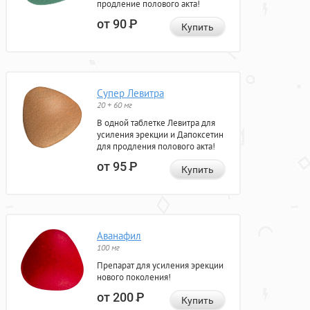
продление полового акта!
от 90
Р
Купить
Супер Левитра
20 + 60 мг
В одной таблетке Левитра для
усиления эрекции и Дапоксетин
для продления полового акта!
от 95
Р
Купить
Аванафил
100 мг
Препарат для усиления эрекции
нового поколения!
от 200
Р
Купить