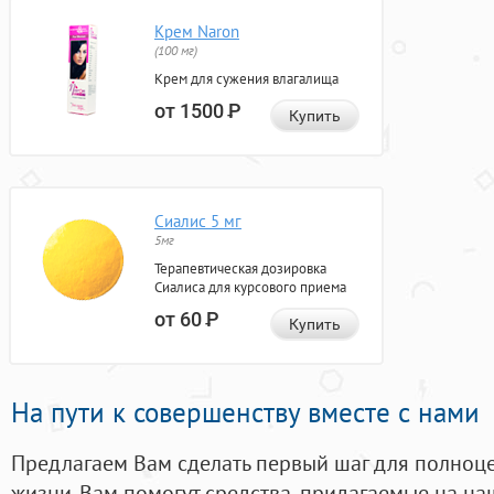
Крем Naron
(100 мг)
Крем для сужения влагалища
от 1500
Р
Купить
Сиалис 5 мг
5мг
Терапевтическая дозировка
Сиалиса для курсового приема
от 60
Р
Купить
На пути к совершенству вместе с нами
Предлагаем Вам сделать первый шаг для полноц
жизни. Вам помогут средства, придагаемые на на