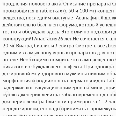
продления полового акта. Описание препарата 
производится в таблетках (с 50 и 100 мг) конце
вещества, последним выступает Аванафил. Я долже
действительно был член форума, который успешно
то, что я обсуждаю здесь: Это отлично подходит
конструкций! Анастасия26 лет Не сочетается с ал
20 мг. Виагра, Сиалис и Левитра Смотреть все Дж
одним из самых популярных препаратов для пот
аптеке. Необходимо помнить, что само вещество
никакого возбуждающего эффекта. При однокра
дозировкой мг у здорового мужчины никоим обр
морфология и подвижность сперматозоидов. Таб
задерживают эякуляцию примерно на минут, при
куплю дженерик левитра заблаговременно до п
дженерик левитра близости примерно за 1 - 2 час
передозировки, его надо принимать с промежутка
самовывоз отрицательном ответе сразу кладите 