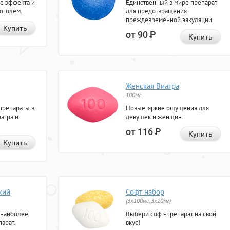
е эффекта и
Единственный в мире препарат
коголем.
для предотвращения
преждевременной эякуляции.
Купить
от 90
Р
Купить
Женская Виагра
100мг
препараты в
Новые, яркие ощущения для
агра и
девушек и женщин.
от 116
Р
Купить
Купить
кий
Софт набор
(3x100мг, 3x20мг)
 наиболее
Выбери софт-препарат на свой
арат.
вкус!