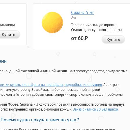
Сиалис 5 мг
5мг
лагалища
Терапевтическая дозировка
Сиалиса для курсового приема
Купить
от 60
Р
Купить
нами
олноценной счастливой инитмной жизни. Вам помогут средства, придагаемые
блетки купить киев. Цены на препараты, подробная инструкция
, Левитра и
ь интимную сторону Вашей жизни более насыщенной и яркой
Ансомон и Гетропин добавят силы, энергии спортсменам и решат проблемы
ориамин Форте, Guarana и Экдистерон повысят выносливость организма, вернут
огих внутренних органов, омолодят кожу, и,
Заказ сиалиса 20 Балашиха
.
Почему нужно покупать именно у нас?
территории России торговым представителем по продаже препаратов