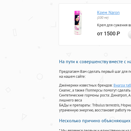
Крем Naron
(100 мг)
Крем для сужения в
от 1500
Р
На пути к совершенству вместе с 
Предлагаем Вам сделать первый шаг для п
на нашем сайте:
Дженерики известных брендов:
Виагра та
Сиалис, а также Попперсы помогут сделат
Синтетические гормоны роста
: Динатроп, 
лишнего веса
БАДы и препараты:
Tribulus terrestris, М
утраченную энергию, восстановят работу мн
Несколько причино объясняющих 
* Мы являемся первым и единственным на 