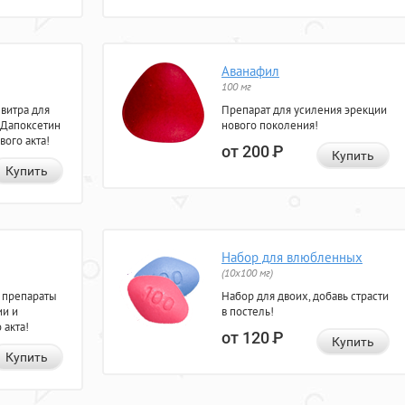
Аванафил
100 мг
евитра для
Препарат для усиления эрекции
 Дапоксетин
нового поколения!
вого акта!
от 200
Р
Купить
Купить
Набор для влюбленных
(10х100 мг)
 препараты
Набор для двоих, добавь страсти
ии и
в постель!
 акта!
от 120
Р
Купить
Купить