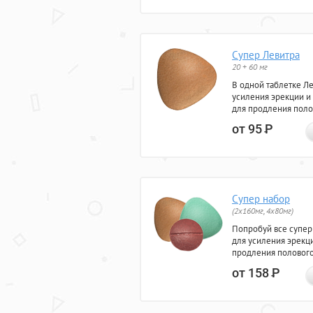
Супер Левитра
20 + 60 мг
В одной таблетке Л
усиления эрекции и
для продления поло
от 95
Р
Супер набор
(2х160мг, 4х80мг)
Попробуй все супер
для усиления эрекц
продления полового
от 158
Р