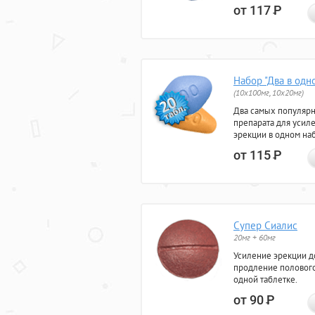
от 117
Р
Набор "Два в одн
(10x100мг, 10x20мг)
Два самых популяр
препарата для усил
эрекции в одном на
от 115
Р
Супер Сиалис
20мг + 60мг
Усиление эрекции до
продление полового
одной таблетке.
от 90
Р