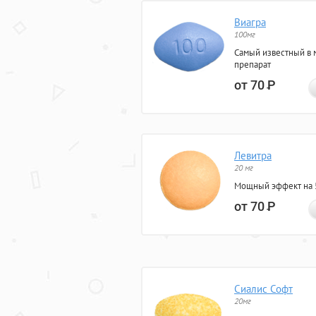
Виагра
100мг
Самый известный в 
препарат
от 70
Р
Левитра
20 мг
Мощный эффект на 5
от 70
Р
Сиалис Софт
20мг