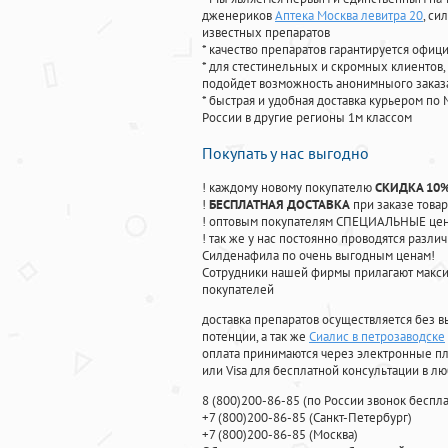
дженериков
Аптека Москва левитра 20
, си
известных препаратов
* качество препаратов гарантируется офи
* для стестинельных и скромных клиентов,
подойдет возможность анонимныого заказа
* быстрая и удобная доставка курьером по 
России в другие регионы 1м классом
Покупать у нас выгодно
! каждому новому покупателю
СКИДКА 10
!
БЕСПЛАТНАЯ ДОСТАВКА
при заказе товар
! оптовым покупателям СПЕЦИАЛЬНЫЕ цены
! так же у нас постоянно проводятся раз
Силденафила по очень выгодным ценам!
Cотрудники нашей фирмы прилагают макси
покупателей
доставка препаратов осуществляется без в
потенции, а так же
Сиалис в петрозаводске
оплата принимаются через электронные пл
или Visa для бесплатной консультации в л
8
(800
)200-86-85
(
по России звонок беспла
+7
(800
)200-86-85
(
Санкт-Петербург)
+7
(800
)200-86-85
(
Москва)