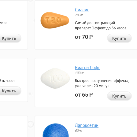
Сиалис
20 мг
мире
Самый долгоиграющий
препарат. Эффект до 36 часов.
от 70
Р
Купить
Купить
Виагра Софт
100мг
ть часов.
Быстрое наступление эффекта,
уже через 20 минут.
Купить
от 65
Р
Купить
Дапоксетин
60мг