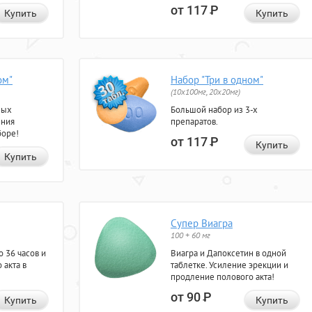
от 117
Р
Купить
Купить
ом"
Набор "Три в одном"
(10x100мг, 20x20мг)
ных
Большой набор из 3-х
ения
препаратов.
боре!
от 117
Р
Купить
Купить
Супер Виагра
100 + 60 мг
 36 часов и
Виагра и Дапоксетин в одной
 акта в
таблетке. Усиление эрекции и
продление полового акта!
от 90
Р
Купить
Купить