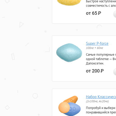
Быстрое наступлени
совместимость с ал
от 65
Р
Super P-force
100мг + 60мг
Самые популярные 
одной таблетке — Ви
Дапоксетин.
от 200
Р
Набор Классичес
(2x100мг, 4x20мг)
Попробуй и выбери
понравившийся преп