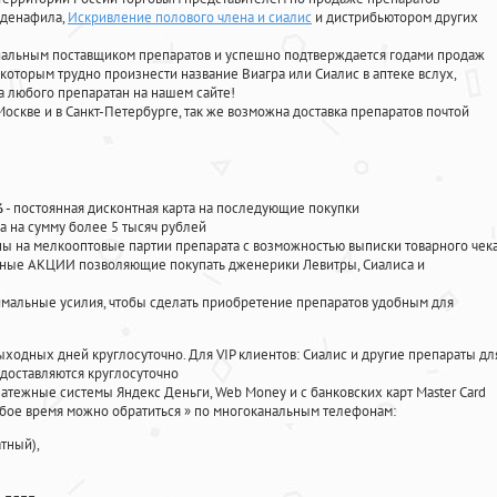
лденафила
,
Искривление полового члена и сиалис
и дистрибьютором других
циальным поставщиком препаратов и успешно подтверждается годами продаж
 которым трудно произнести название Виагра или Сиалис в аптеке вслух,
 любого препаратан на нашем сайте!
Москве и в Санкт-Петербурге, так же возможна доставка препаратов почтой
%
- постоянная дисконтная карта на последующие покупки
а на сумму более 5 тысяч рублей
 на мелкооптовые партии препарата с возможностью выписки товарного чек
личные АКЦИИ позволяющие покупать дженерики Левитры, Сиалиса и
мальные усилия, чтобы сделать приобретение препаратов удобным для
ыходных дней круглосуточно. Для VIP клиентов: Сиалис и другие препараты дл
доставляются круглосуточно
атежные системы Яндекс Деньги, Web Money и с банковских карт Master Card
юбое время можно обратиться
»
по многоканальным телефонам:
тный),