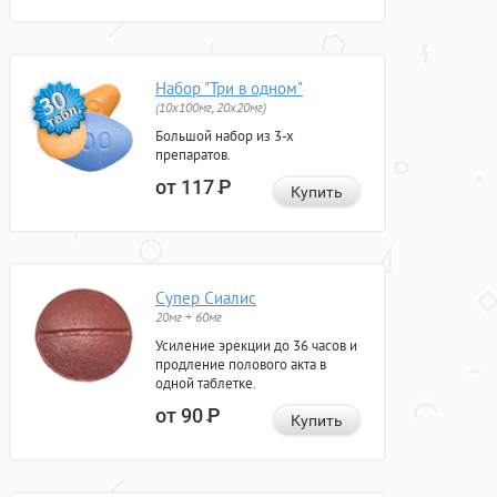
Набор "Три в одном"
(10x100мг, 20x20мг)
Большой набор из 3-х
препаратов.
от 117
Р
Купить
Супер Сиалис
20мг + 60мг
Усиление эрекции до 36 часов и
продление полового акта в
одной таблетке.
от 90
Р
Купить