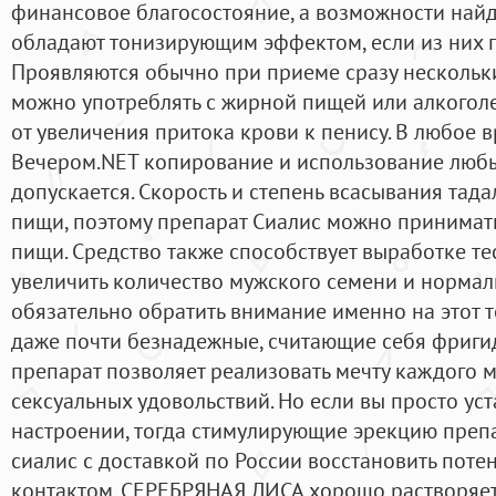
финансовое благосостояние, а возможности найд
обладают тонизирующим эффектом, если из них п
Проявляются обычно при приеме сразу нескольки
можно употреблять с жирной пищей или алкоголе
от увеличения притока крови к пенису. В любое 
Вечером.NET копирование и использование любы
допускается. Скорость и степень всасывания тад
пищи, поэтому препарат Сиалис можно принимать
пищи. Средство также способствует выработке те
увеличить количество мужского семени и нормали
обязательно обратить внимание именно на этот т
даже почти безнадежные, считающие себя фриги
препарат позволяет реализовать мечту каждого 
сексуальных удовольствий. Но если вы просто уст
настроении, тогда стимулирующие эрекцию препа
сиалис с доставкой по России восстановить пот
контактом. СЕРЕБРЯНАЯ ЛИСА хорошо растворяетс