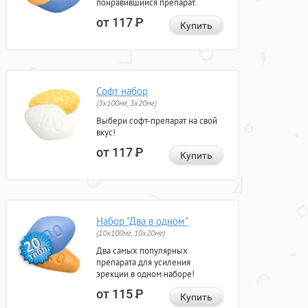
понравившийся препарат.
от 117
Р
Купить
Софт набор
(3x100мг, 3x20мг)
Выбери софт-препарат на свой
вкус!
от 117
Р
Купить
Набор "Два в одном"
(10x100мг, 10x20мг)
Два самых популярных
препарата для усиления
эрекции в одном наборе!
от 115
Р
Купить