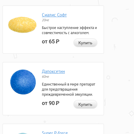
Сиалис Софт
20мг
Быстрое наступление эффекта и
совместимость с алкоголем.
от 65
Р
Купить
Дапоксетин
60мг
Единственный в мире препарат
для предотвращения
преждевременной эякуляции.
от 90
Р
Купить
Super P-force