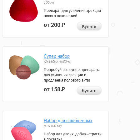
100 мг
Препарат для усиления эрекции
нового поколения!
от 200
Р
Купить
Супер набор
(2х160мг, 4х80мг)
Попробуй все супер препараты
для усиления эрекции и
продления полового акта!
от 158
Р
Купить
Набор для влюбленных
(10х100 мг)
Набор для двоих, добавь страсти
в постель!