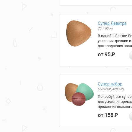
Супер Левитра
20 + 60 мг
В одной таблетке Л
усиления эрекции и
для продления поло
от 95
Р
Супер набор
(2х160мг, 4х80мг)
Попробуй все супер
для усиления эрекц
продления полового
от 158
Р