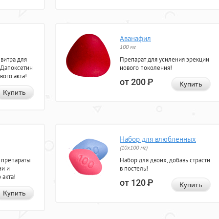
Аванафил
100 мг
евитра для
Препарат для усиления эрекции
 Дапоксетин
нового поколения!
вого акта!
от 200
Р
Купить
Купить
Набор для влюбленных
(10х100 мг)
 препараты
Набор для двоих, добавь страсти
ии и
в постель!
 акта!
от 120
Р
Купить
Купить