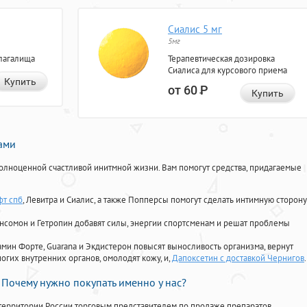
Сиалис 5 мг
5мг
лагалища
Терапевтическая дозировка
Сиалиса для курсового приема
Купить
от 60
Р
Купить
нами
олноценной счастливой инитмной жизни. Вам помогут средства, придагаемые
фт спб
, Левитра и Сиалис, а также Попперсы помогут сделать интимную сторону
Ансомон и Гетропин добавят силы, энергии спортсменам и решат проблемы
ориамин Форте, Guarana и Экдистерон повысят выносливость организма, вернут
огих внутренних органов, омолодят кожу, и,
Дапоксетин с доставкой Чернигов
.
Почему нужно покупать именно у нас?
территории России торговым представителем по продаже препаратов