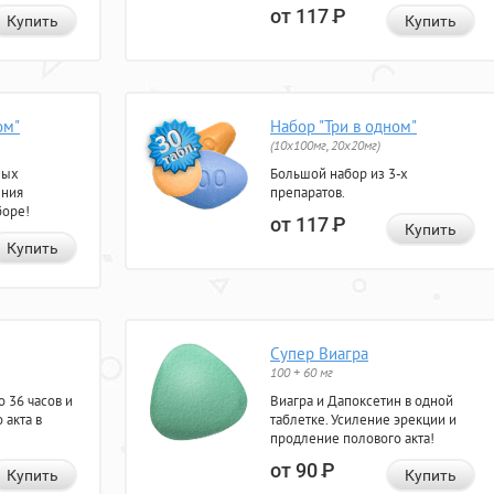
от 117
Р
Купить
Купить
ом"
Набор "Три в одном"
(10x100мг, 20x20мг)
ных
Большой набор из 3-х
ения
препаратов.
боре!
от 117
Р
Купить
Купить
Супер Виагра
100 + 60 мг
 36 часов и
Виагра и Дапоксетин в одной
 акта в
таблетке. Усиление эрекции и
продление полового акта!
от 90
Р
Купить
Купить