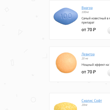
Виагра
100мг
Самый известный в 
препарат
от 70
Р
Левитра
20 мг
Мощный эффект на 5
от 70
Р
Сиалис Софт
20мг