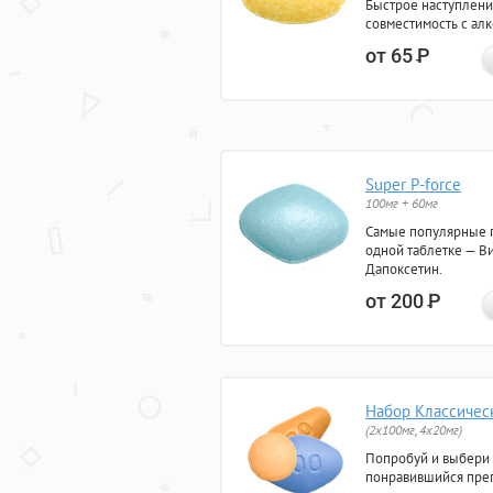
Быстрое наступлени
совместимость с ал
от 65
Р
Super P-force
100мг + 60мг
Самые популярные 
одной таблетке — Ви
Дапоксетин.
от 200
Р
Набор Классичес
(2x100мг, 4x20мг)
Попробуй и выбери
понравившийся преп