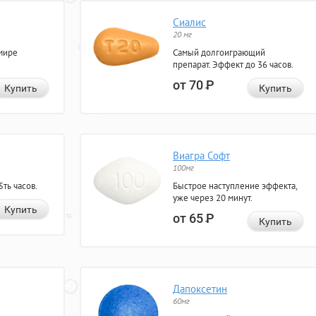
Сиалис
20 мг
мире
Самый долгоиграющий
препарат. Эффект до 36 часов.
от 70
Р
Купить
Купить
Виагра Софт
100мг
ть часов.
Быстрое наступление эффекта,
уже через 20 минут.
Купить
от 65
Р
Купить
Дапоксетин
60мг