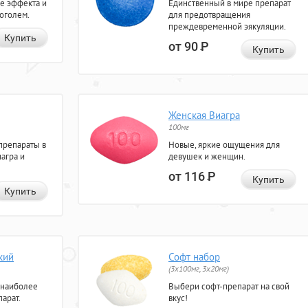
е эффекта и
Единственный в мире препарат
коголем.
для предотвращения
преждевременной эякуляции.
Купить
от 90
Р
Купить
Женская Виагра
100мг
препараты в
Новые, яркие ощущения для
агра и
девушек и женщин.
от 116
Р
Купить
Купить
кий
Софт набор
(3x100мг, 3x20мг)
 наиболее
Выбери софт-препарат на свой
арат.
вкус!