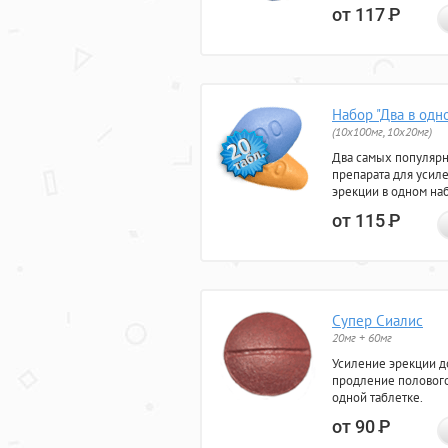
от 117
Р
Набор "Два в одн
(10x100мг, 10x20мг)
Два самых популяр
препарата для усил
эрекции в одном на
от 115
Р
Супер Сиалис
20мг + 60мг
Усиление эрекции до
продление полового
одной таблетке.
от 90
Р