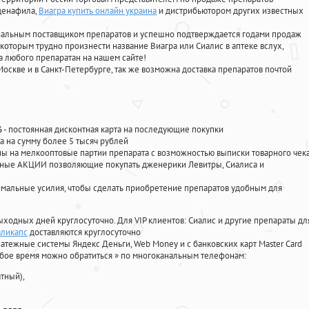
лденафила
,
Виагра купить онлайн украина
и дистрибьютором других известных
циальным поставщиком препаратов и успешно подтверждается годами продаж
 которым трудно произнести название Виагра или Сиалис в аптеке вслух,
 любого препаратан на нашем сайте!
Москве и в Санкт-Петербурге, так же возможна доставка препаратов почтой
%
- постоянная дисконтная карта на последующие покупки
а на сумму более 5 тысяч рублей
 на мелкооптовые партии препарата с возможностью выписки товарного чек
личные АКЦИИ позволяющие покупать дженерики Левитры, Сиалиса и
мальные усилия, чтобы сделать приобретение препаратов удобным для
ыходных дней круглосуточно. Для VIP клиентов: Сиалис и другие препараты дл
аликапс
доставляются круглосуточно
атежные системы Яндекс Деньги, Web Money и с банковских карт Master Card
юбое время можно обратиться
»
по многоканальным телефонам:
тный),