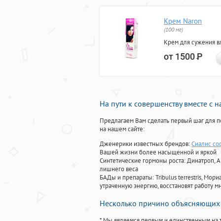
Крем Naron
(100 мг)
Крем для сужения в
от 1500
Р
На пути к совершенству вместе с 
Предлагаем Вам сделать первый шаг для п
на нашем сайте:
Дженерики известных брендов:
Сиалис со
Вашей жизни более насыщенной и яркой
Синтетические гормоны роста
: Динатроп, 
лишнего веса
БАДы и препараты:
Tribulus terrestris, М
утраченную энергию, восстановят работу мн
Несколько причино объясняющих 
* Мы являемся первым и единственным на 