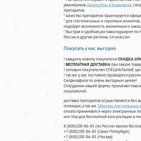
дженериков
Дапоксетин в Ульяновске
, си
препаратов
* качество препаратов гарантируется офи
* для стестинельных и скромных клиентов,
подойдет возможность анонимныого заказа
* быстрая и удобная доставка курьером по 
России в другие регионы 1м классом
Покупать у нас выгодно
! каждому новому покупателю
СКИДКА 10
!
БЕСПЛАТНАЯ ДОСТАВКА
при заказе товар
! оптовым покупателям СПЕЦИАЛЬНЫЕ цены
! так же у нас постоянно проводятся раз
Силденафила по очень выгодным ценам!
Cотрудники нашей фирмы прилагают макси
покупателей
доставка препаратов осуществляется без в
потенции, а так же
Таблетки для потенции 
оплата принимаются через электронные пл
или Visa для бесплатной консультации в л
8
(800
)200-86-85
(
по России звонок беспла
+7
(800
)200-86-85
(
Санкт-Петербург)
+7
(800
)200-86-85
(
Москва)