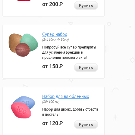
от 200
Р
Купить
Супер набор
(2х160мг, 4х80мг)
Попробуй все супер препараты
для усиления эрекции и
продления полового акта!
от 158
Р
Купить
Набор для влюбленных
(10х100 мг)
Набор для двоих, добавь страсти
в постель!
от 120
Р
Купить