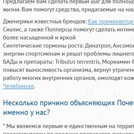
Предлагаем Вам сделать первый шаг для полноц
жизни. Вам помогут средства, придагаемые на на
Дженерики известных брендов:
Как пременяетце
Сиалис, а также Попперсы помогут сделать инти
более насыщенной и яркой
Синтетические гормоны роста
: Динатроп, Ансомо
энергии спортсменам и решат проблемы лишнего
БАДы и препараты:
Tribulus terrestris, Мориамин
повысят выносливость организма, вернут утрачен
работу многих внутренних органов, омолодят кожу
Челябинске
.
Несколько причино объясняющих Поче
именно у нас?
* Мы являемся первым и единственным на терри
представителем по продаже препаратов дженер