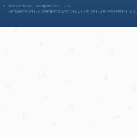
«Моя Аптека» | Все права защищены
Интернет-магазин препаратов для повышения потенции “Моя аптека” 201