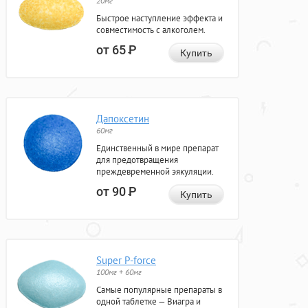
20мг
Быстрое наступление эффекта и
совместимость с алкоголем.
от 65
Р
Купить
Дапоксетин
60мг
Единственный в мире препарат
для предотвращения
преждевременной эякуляции.
от 90
Р
Купить
Super P-force
100мг + 60мг
Самые популярные препараты в
одной таблетке — Виагра и