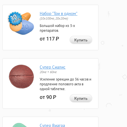
Набор "Три в одном"
(10x100мг, 20x20мг)
Большой набор из 3-х
препаратов.
от 117
Р
Купить
Супер Сиалис
20мг + 60мг
Усиление эрекции до 36 часов и
продление полового акта в
одной таблетке.
от 90
Р
Купить
Супер Виагра