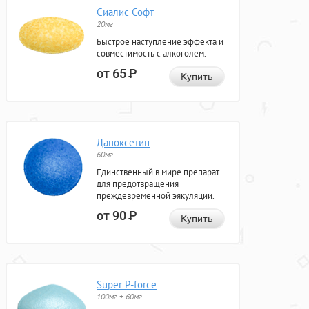
Сиалис Софт
20мг
Быстрое наступление эффекта и
совместимость с алкоголем.
от 65
Р
Купить
Дапоксетин
60мг
Единственный в мире препарат
для предотвращения
преждевременной эякуляции.
от 90
Р
Купить
Super P-force
100мг + 60мг