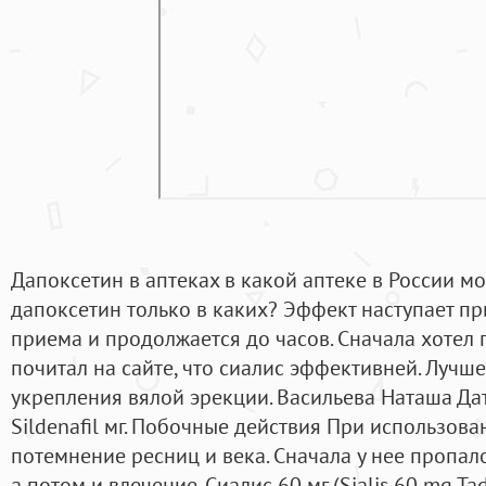
Дапоксетин в аптеках в какой аптеке в России м
дапоксетин только в каких? Эффект наступает п
приема и продолжается до часов. Сначала хотел п
почитал на сайте, что сиалис эффективней. Лучше
укрепления вялой эрекции. Васильева Наташа Дат
Sildenafil мг. Побочные действия При использов
потемнение ресниц и века. Сначала у нее пропал
а потом и влечение. Сиалис 60 мг (Sialis 60 mg Tad