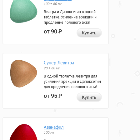
100 + 60 мг
Виагра и Дапоксетин в одной
таблетке. Усиление эрекции и
продление полового акта!
от 90
Р
Купить
Супер Левитра
20 + 60 мг
В одной таблетке Левитра для
усиления эрекции и Дапоксетин
для продления полового акта!
от 95
Р
Купить
Аванафил
100 мг