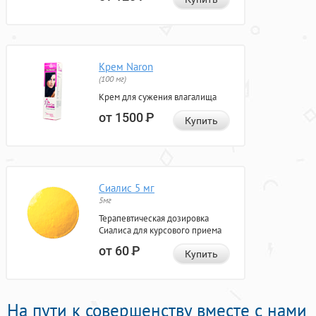
Крем Naron
(100 мг)
Крем для сужения влагалища
от 1500
Р
Купить
Сиалис 5 мг
5мг
Терапевтическая дозировка
Сиалиса для курсового приема
от 60
Р
Купить
На пути к совершенству вместе с нами