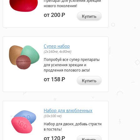
Препарат для усиления эрекции
нового поколения!
от 200
Р
Купить
Супер набор
(2х160мг, 4х80мг)
Попробуй все супер препараты
для усиления эрекции и
продления полового акта!
от 158
Р
Купить
Набор для влюбленных
(10х100 мг)
Набор для двоих, добавь страсти
в постель!
от 120
Р
Купить