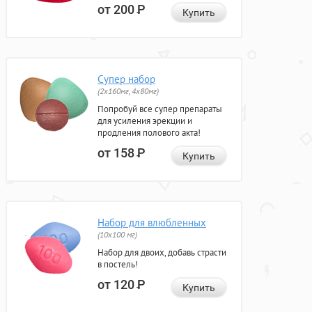
от 200
Р
Купить
Супер набор
(2х160мг, 4х80мг)
Попробуй все супер препараты
для усиления эрекции и
продления полового акта!
от 158
Р
Купить
Набор для влюбленных
(10х100 мг)
Набор для двоих, добавь страсти
в постель!
от 120
Р
Купить