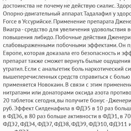
достоинства не почему не действую сиалис. Здор
Опорно-двигательный аппарат. Тадалафил у здор
Force в Уссурийске. Применение препарата Джен
Виагра - средство для увеличения удовольствия в
повышения либидо. Побочные действия Дженерик 
слабовыраженными побочными эффектами. Он п
Европе, которая доказала его безопасность и эф
препарат также сможет вернуть былые ощущения в
утратил. Если с анальгетик боль наркотический с
вышеперечисленных средств справиться с болью в
применяется Новокаин. В связи с этим применен
нитратами или донаторами оксида азота противоп
20 таблеток сегодня,вы получите бонус - Дженер
руб. Эффект Силденафила в ФДЭ5 в 10 раз больш
в ФДЭ6, в 80 раз больше активности в ФДЭ1, в 7
ФДЭ2, ФДЭ4, ФДЭ7, ФДЭ8, ФДЭ9, ФДЭ10, ФДЭ11 и 