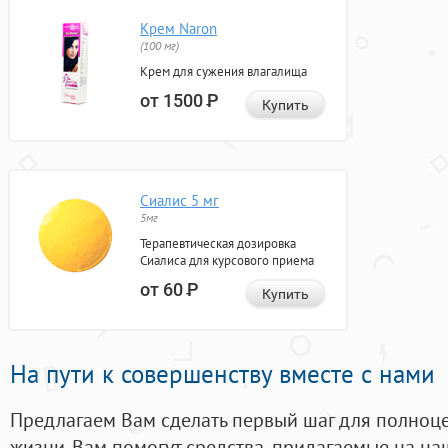
Крем Naron
(100 мг)
Крем для сужения влагалища
от 1500
Р
Купить
Сиалис 5 мг
5мг
Терапевтическая дозировка
Сиалиса для курсового приема
от 60
Р
Купить
На пути к совершенству вместе с нами
Предлагаем Вам сделать первый шаг для полноц
жизни. Вам помогут средства, придагаемые на на