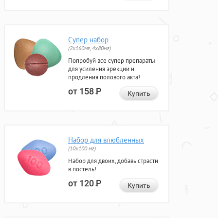
Супер набор
(2х160мг, 4х80мг)
Попробуй все супер препараты
для усиления эрекции и
продления полового акта!
от 158
Р
Купить
Набор для влюбленных
(10х100 мг)
Набор для двоих, добавь страсти
в постель!
от 120
Р
Купить