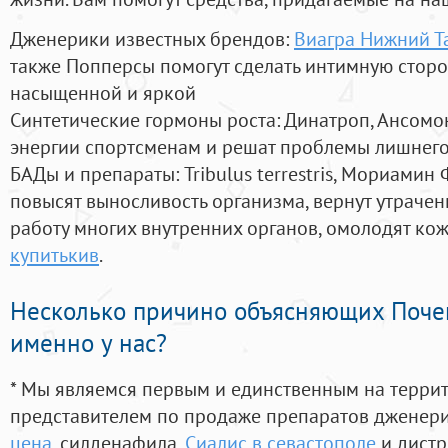
Дженерики известных брендов:
Виагра Нижний Т
также Попперсы помогут сделать интимную стор
насыщенной и яркой
Синтетические гормоны роста
: Динатроп, Ансомо
энергии спортсменам и решат проблемы лишнего
БАДы и препараты:
Tribulus terrestris, Мориамин
повысят выносливость организма, вернут утрачен
работу многих внутренних органов, омолодят кожу
купитькив
.
Несколько причино объясняющих Поче
именно у нас?
* Мы являемся первым и единственным на терри
представителем по продаже препаратов дженер
цена
, силденафила
,
Сиалис в севастополе
и дистр