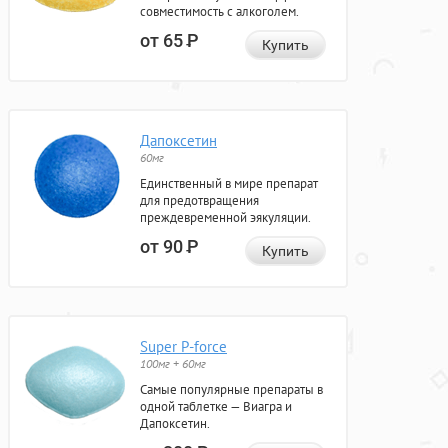
совместимость с алкоголем.
от 65
Р
Купить
Дапоксетин
60мг
Единственный в мире препарат
для предотвращения
преждевременной эякуляции.
от 90
Р
Купить
Super P-force
100мг + 60мг
Самые популярные препараты в
одной таблетке — Виагра и
Дапоксетин.