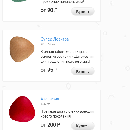
продление полового акта!
от 90
Р
Купить
Супер Левитра
20 + 60 мг
В одной таблетке Левитра для
усиления эрекции и Дапоксетин
для продления полового акта!
от 95
Р
Купить
Аванафил
100 мг
Препарат для усиления эрекции
нового поколения!
от 200
Р
Купить