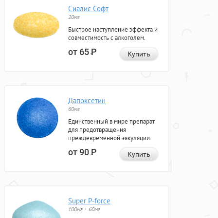
Сиалис Софт
20мг
Быстрое наступление эффекта и
совместимость с алкоголем.
от 65
Р
Купить
Дапоксетин
60мг
Единственный в мире препарат
для предотвращения
преждевременной эякуляции.
от 90
Р
Купить
Super P-force
100мг + 60мг