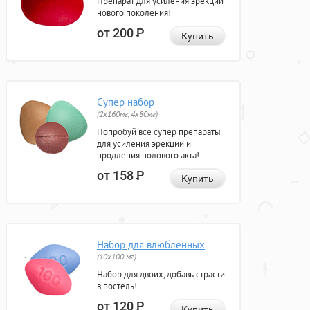
Препарат для усиления эрекции
нового поколения!
от 200
Р
Купить
Супер набор
(2х160мг, 4х80мг)
Попробуй все супер препараты
для усиления эрекции и
продления полового акта!
от 158
Р
Купить
Набор для влюбленных
(10х100 мг)
Набор для двоих, добавь страсти
в постель!
от 120
Р
Купить