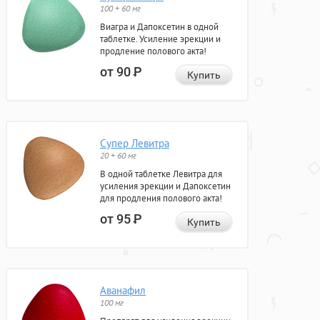
100 + 60 мг
Виагра и Дапоксетин в одной
таблетке. Усиление эрекции и
продление полового акта!
от 90
Р
Купить
Супер Левитра
20 + 60 мг
В одной таблетке Левитра для
усиления эрекции и Дапоксетин
для продления полового акта!
от 95
Р
Купить
Аванафил
100 мг