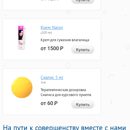
Крем Naron
(100 мг)
Крем для сужения влагалища
от 1500
Р
Купить
Сиалис 5 мг
5мг
Терапевтическая дозировка
Сиалиса для курсового приема
от 60
Р
Купить
На пути к совершенству вместе с нами