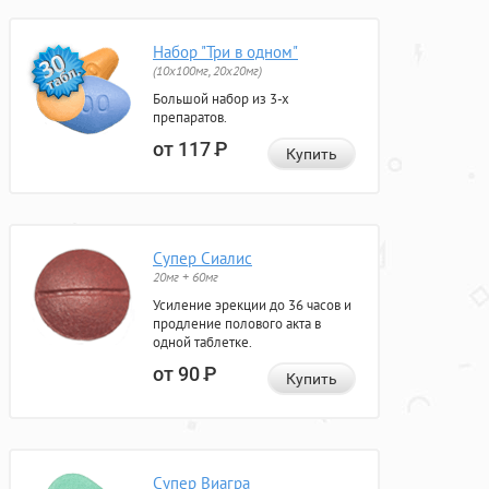
Набор "Три в одном"
(10x100мг, 20x20мг)
Большой набор из 3-х
препаратов.
от 117
Р
Купить
Супер Сиалис
20мг + 60мг
Усиление эрекции до 36 часов и
продление полового акта в
одной таблетке.
от 90
Р
Купить
Супер Виагра