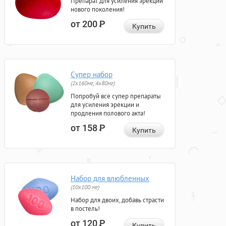
Препарат для усиления эрекции
нового поколения!
от 200
Р
Купить
Супер набор
(2х160мг, 4х80мг)
Попробуй все супер препараты
для усиления эрекции и
продления полового акта!
от 158
Р
Купить
Набор для влюбленных
(10х100 мг)
Набор для двоих, добавь страсти
в постель!
от 120
Р
Купить