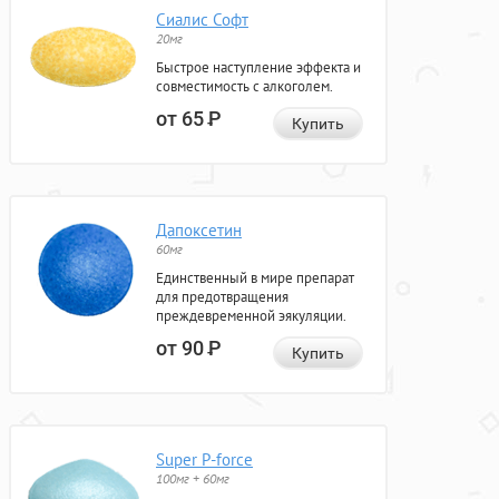
Сиалис Софт
20мг
Быстрое наступление эффекта и
совместимость с алкоголем.
от 65
Р
Купить
Дапоксетин
60мг
Единственный в мире препарат
для предотвращения
преждевременной эякуляции.
от 90
Р
Купить
Super P-force
100мг + 60мг