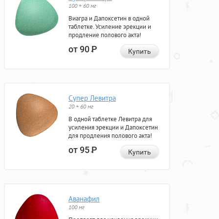
100 + 60 мг
Виагра и Дапоксетин в одной
таблетке. Усиление эрекции и
продление полового акта!
от 90
Р
Купить
Супер Левитра
20 + 60 мг
В одной таблетке Левитра для
усиления эрекции и Дапоксетин
для продления полового акта!
от 95
Р
Купить
Аванафил
100 мг