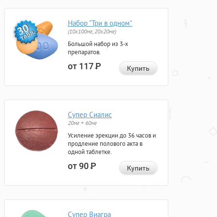
Набор "Три в одном"
(10x100мг, 20x20мг)
Большой набор из 3-х
препаратов.
от 117
Р
Купить
Супер Сиалис
20мг + 60мг
Усиление эрекции до 36 часов и
продление полового акта в
одной таблетке.
от 90
Р
Купить
Супер Виагра