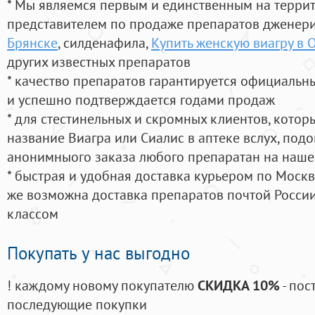
* Мы являемся первым и единственным на терри
представителем по продаже препаратов дженер
Брянске
, силденафила
,
Купить женскую виагру в 
других известных препаратов
* качество препаратов гарантируется официаль
и успешно подтверждается годами продаж
* для стестинельных и скромных клиентов, кото
название Виагра или Сиалис в аптеке вслух, под
анонимныого заказа любого препаратан на наше
* быстрая и удобная доставка курьером по Москве
же возможна доставка препаратов почтой России
классом
Покупать у нас выгодно
! каждому новому покупателю
СКИДКА 10%
- пос
последующие покупки