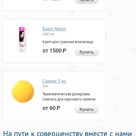
Крем Naron
(100 мг)
Крем для сужения влагалища
от 1500
Р
Купить
Сиалис 5 мг
5мг
Терапевтическая дозировка
Сиалиса для курсового приема
от 60
Р
Купить
На пути к совершенству вместе с нами