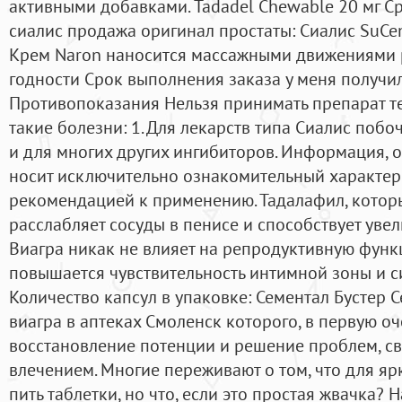
активными добавками. Tadadel Chewable 20 мг Ср
сиалис продажа оригинал простаты: Сиалис SuCen
Крем Naron наносится массажными движениями ра
годности Срок выполнения заказа у меня получилс
Противопоказания Нельзя принимать препарат т
такие болезни: 1. Для лекарств типа Сиалис побо
и для многих других ингибиторов. Информация, о
носит исключительно ознакомительный характер 
рекомендацией к применению. Тадалафил, которы
расслабляет сосуды в пенисе и способствует уве
Виагра никак не влияет на репродуктивную функ
повышается чувствительность интимной зоны и с
Количество капсул в упаковке: Сементал Бустер С
виагра в аптеках Смоленск которого, в первую о
восстановление потенции и решение проблем, с
влечением. Многие переживают о том, что для 
пить таблетки, но что, если это простая жвачка? 