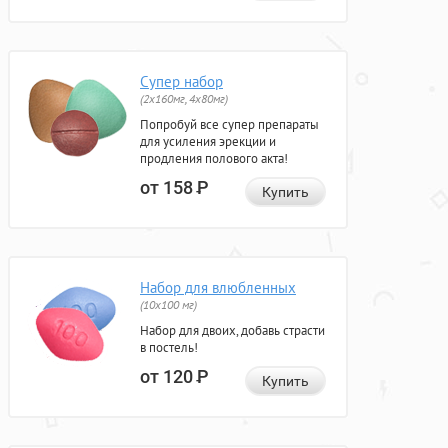
Супер набор
(2х160мг, 4х80мг)
Попробуй все супер препараты
для усиления эрекции и
продления полового акта!
от 158
Р
Купить
Набор для влюбленных
(10х100 мг)
Набор для двоих, добавь страсти
в постель!
от 120
Р
Купить