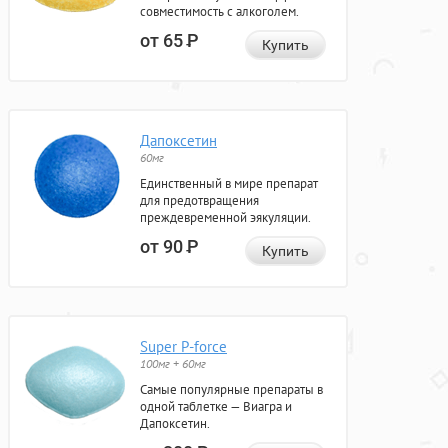
совместимость с алкоголем.
от 65
Р
Купить
Дапоксетин
60мг
Единственный в мире препарат
для предотвращения
преждевременной эякуляции.
от 90
Р
Купить
Super P-force
100мг + 60мг
Самые популярные препараты в
одной таблетке — Виагра и
Дапоксетин.