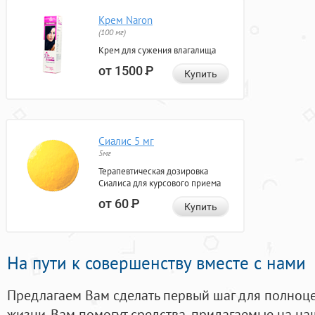
Крем Naron
(100 мг)
Крем для сужения влагалища
от 1500
Р
Купить
Сиалис 5 мг
5мг
Терапевтическая дозировка
Сиалиса для курсового приема
от 60
Р
Купить
На пути к совершенству вместе с нами
Предлагаем Вам сделать первый шаг для полноц
жизни. Вам помогут средства, придагаемые на на