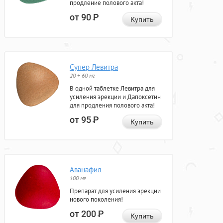
продление полового акта!
от 90
Р
Купить
Супер Левитра
20 + 60 мг
В одной таблетке Левитра для
усиления эрекции и Дапоксетин
для продления полового акта!
от 95
Р
Купить
Аванафил
100 мг
Препарат для усиления эрекции
нового поколения!
от 200
Р
Купить