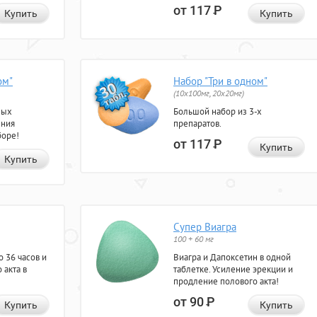
от 117
Р
Купить
Купить
ом"
Набор "Три в одном"
(10x100мг, 20x20мг)
ных
Большой набор из 3-х
ения
препаратов.
боре!
от 117
Р
Купить
Купить
Супер Виагра
100 + 60 мг
 36 часов и
Виагра и Дапоксетин в одной
 акта в
таблетке. Усиление эрекции и
продление полового акта!
от 90
Р
Купить
Купить