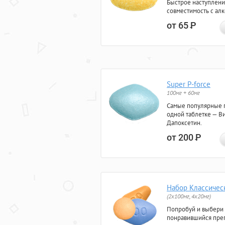
Быстрое наступлени
совместимость с ал
от 65
Р
Super P-force
100мг + 60мг
Самые популярные 
одной таблетке — Ви
Дапоксетин.
от 200
Р
Набор Классичес
(2x100мг, 4x20мг)
Попробуй и выбери
понравившийся преп