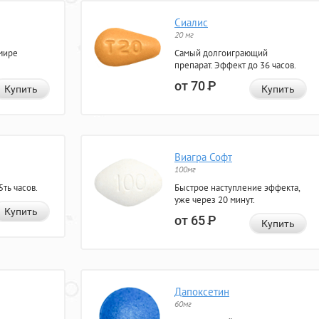
Сиалис
20 мг
мире
Самый долгоиграющий
препарат. Эффект до 36 часов.
от 70
Р
Купить
Купить
Виагра Софт
100мг
ть часов.
Быстрое наступление эффекта,
уже через 20 минут.
Купить
от 65
Р
Купить
Дапоксетин
60мг