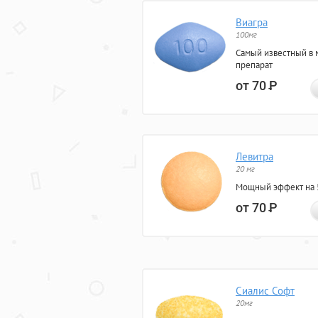
Виагра
100мг
Самый известный в 
препарат
от 70
Р
Левитра
20 мг
Мощный эффект на 5
от 70
Р
Сиалис Софт
20мг