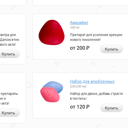
Аванафил
100 мг
евитра для
Препарат для усиления эрекции
 Дапоксетин
нового поколения!
вого акта!
от 200
Р
Купить
Купить
Набор для влюбленных
(10х100 мг)
 препараты
Набор для двоих, добавь страсти
ии и
в постель!
 акта!
от 120
Р
Купить
Купить