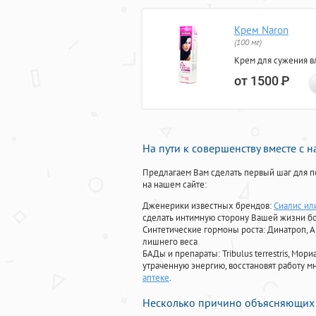
Крем Naron
(100 мг)
Крем для сужения в
от 1500
Р
На пути к совершенству вместе с 
Предлагаем Вам сделать первый шаг для п
на нашем сайте:
Дженерики известных брендов:
Сиалис или
сделать интимную сторону Вашей жизни б
Синтетические гормоны роста
: Динатроп, 
лишнего веса
БАДы и препараты:
Tribulus terrestris, М
утраченную энергию, восстановят работу мн
аптеке
.
Несколько причино объясняющих 