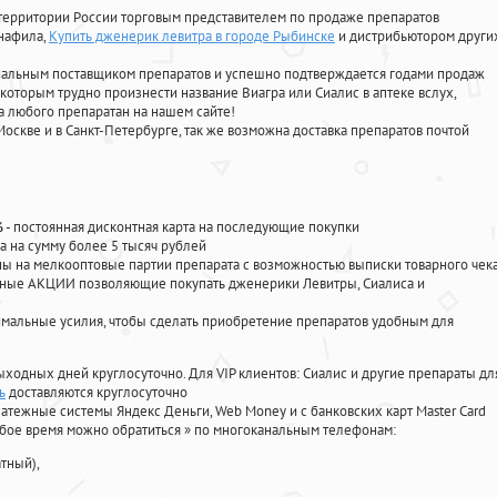
территории России торговым представителем по продаже препаратов
енафила
,
Купить дженерик левитра в городе Рыбинске
и дистрибьютором други
циальным поставщиком препаратов и успешно подтверждается годами продаж
 которым трудно произнести название Виагра или Сиалис в аптеке вслух,
 любого препаратан на нашем сайте!
Москве и в Санкт-Петербурге, так же возможна доставка препаратов почтой
%
- постоянная дисконтная карта на последующие покупки
а на сумму более 5 тысяч рублей
 на мелкооптовые партии препарата с возможностью выписки товарного чек
личные АКЦИИ позволяющие покупать дженерики Левитры, Сиалиса и
мальные усилия, чтобы сделать приобретение препаратов удобным для
ыходных дней круглосуточно. Для VIP клиентов: Сиалис и другие препараты дл
ь
доставляются круглосуточно
атежные системы Яндекс Деньги, Web Money и с банковских карт Master Card
юбое время можно обратиться
»
по многоканальным телефонам:
тный),