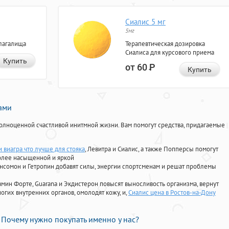
Сиалис 5 мг
5мг
лагалища
Терапевтическая дозировка
Сиалиса для курсового приема
Купить
от 60
Р
Купить
нами
олноценной счастливой инитмной жизни. Вам помогут средства, придагаемые
 виагра что лучше для стояка
, Левитра и Сиалис, а также Попперсы помогут
олее насыщенной и яркой
Ансомон и Гетропин добавят силы, энергии спортсменам и решат проблемы
ориамин Форте, Guarana и Экдистерон повысят выносливость организма, вернут
огих внутренних органов, омолодят кожу, и,
Сиалис цена в Ростов-на-Дону
Почему нужно покупать именно у нас?