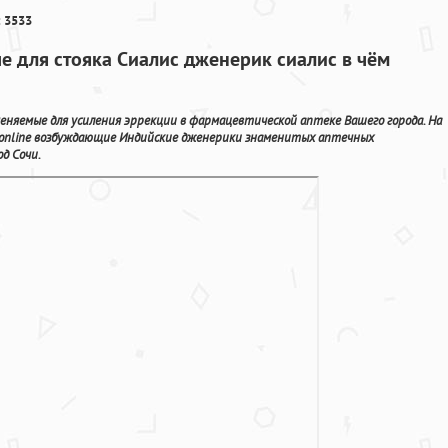
 3533
ше для стояка Сиалис дженерик сиалис в чём
яемые для усиления эррекции в фармацевтической аптеке Вашего города. На
online возбуждающие Индийские дженерики знаменитых аптечных
д Сочи.