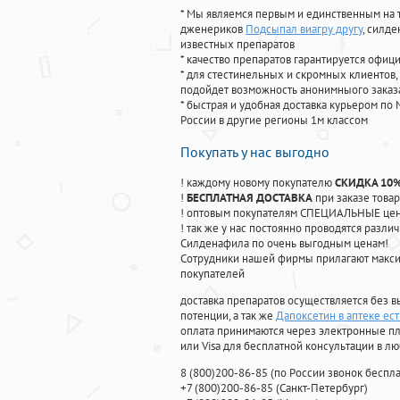
* Мы являемся первым и единственным на 
дженериков
Подсыпал виагру другу
, силд
известных препаратов
* качество препаратов гарантируется офи
* для стестинельных и скромных клиентов,
подойдет возможность анонимныого заказа
* быстрая и удобная доставка курьером по 
России в другие регионы 1м классом
Покупать у нас выгодно
! каждому новому покупателю
СКИДКА 10
!
БЕСПЛАТНАЯ ДОСТАВКА
при заказе товар
! оптовым покупателям СПЕЦИАЛЬНЫЕ цены
! так же у нас постоянно проводятся раз
Силденафила по очень выгодным ценам!
Cотрудники нашей фирмы прилагают макси
покупателей
доставка препаратов осуществляется без в
потенции, а так же
Дапоксетин в аптеке ест
оплата принимаются через электронные пл
или Visa для бесплатной консультации в л
8
(800
)200-86-85
(
по России звонок беспла
+7
(800
)200-86-85
(
Санкт-Петербург)