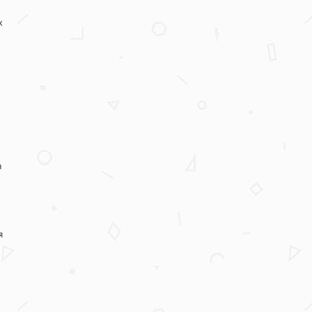
х
а
я