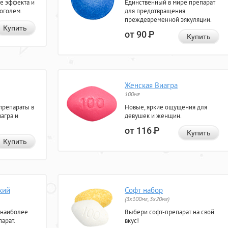
е эффекта и
Единственный в мире препарат
коголем.
для предотвращения
преждевременной эякуляции.
Купить
от 90
Р
Купить
Женская Виагра
100мг
препараты в
Новые, яркие ощущения для
агра и
девушек и женщин.
от 116
Р
Купить
Купить
кий
Софт набор
(3x100мг, 3x20мг)
 наиболее
Выбери софт-препарат на свой
арат.
вкус!