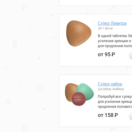
Супер Левитра
20 + 60 мг
В одной таблетке Л
усиления эрекции и
для продления поло
от 95
Р
Супер набор
(2х160мг, 4х80мг)
Попробуй все супер
для усиления эрекц
продления полового
от 158
Р