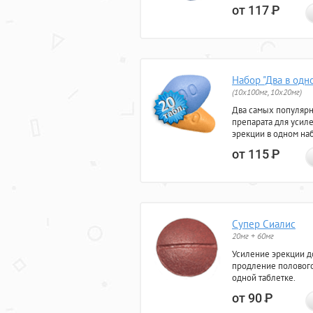
от 117
Р
Набор "Два в одн
(10x100мг, 10x20мг)
Два самых популяр
препарата для усил
эрекции в одном на
от 115
Р
Супер Сиалис
20мг + 60мг
Усиление эрекции до
продление полового
одной таблетке.
от 90
Р