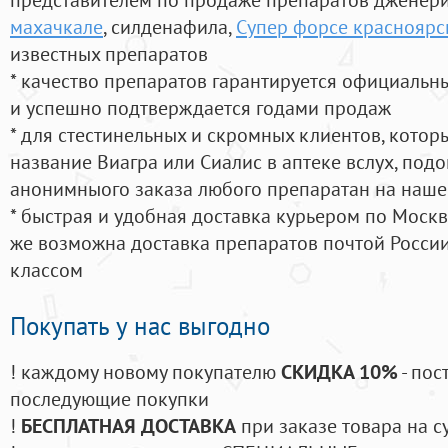
махачкале
, силденафила
,
Супер форсе красноярс
известных препаратов
* качество препаратов гарантируется официаль
и успешно подтверждается годами продаж
* для стестинельных и скромных клиентов, кото
название Виагра или Сиалис в аптеке вслух, под
анонимныого заказа любого препаратан на наше
* быстрая и удобная доставка курьером по Москве
же возможна доставка препаратов почтой России
классом
Покупать у нас выгодно
! каждому новому покупателю
СКИДКА 10%
- пос
последующие покупки
!
БЕСПЛАТНАЯ ДОСТАВКА
при заказе товара на с