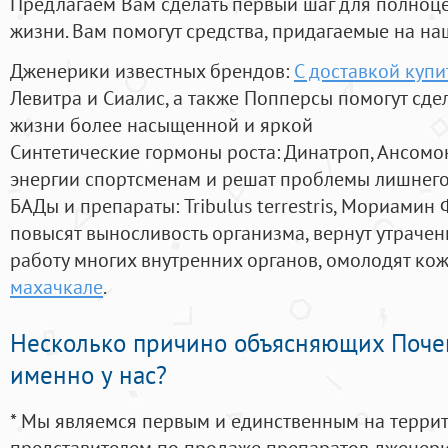
Предлагаем Вам сделать первый шаг для полноц
жизни. Вам помогут средства, придагаемые на на
Дженерики известных брендов:
С доставкой купи
Левитра и Сиалис, а также Попперсы помогут сд
жизни более насыщенной и яркой
Синтетические гормоны роста
: Динатроп, Ансомо
энергии спортсменам и решат проблемы лишнего
БАДы и препараты:
Tribulus terrestris, Мориамин
повысят выносливость организма, вернут утрачен
работу многих внутренних органов, омолодят кожу
махачкале
.
Несколько причино объясняющих Поче
именно у нас?
* Мы являемся первым и единственным на терри
представителем по продаже препаратов дженер