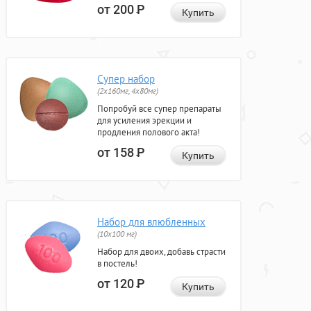
от 200
Р
Купить
Супер набор
(2х160мг, 4х80мг)
Попробуй все супер препараты
для усиления эрекции и
продления полового акта!
от 158
Р
Купить
Набор для влюбленных
(10х100 мг)
Набор для двоих, добавь страсти
в постель!
от 120
Р
Купить