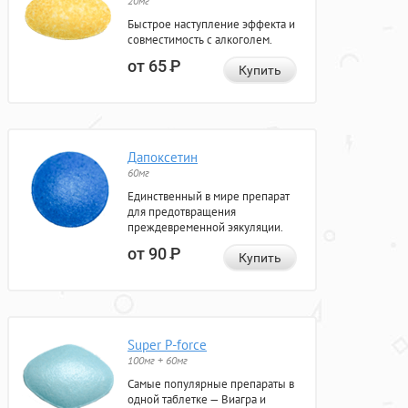
20мг
Быстрое наступление эффекта и
совместимость с алкоголем.
от 65
Р
Купить
Дапоксетин
60мг
Единственный в мире препарат
для предотвращения
преждевременной эякуляции.
от 90
Р
Купить
Super P-force
100мг + 60мг
Самые популярные препараты в
одной таблетке — Виагра и