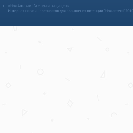
«Моя Аптека» | Все права защищены
Интернет-магазин препаратов для повышения потенции “Моя аптека” 201