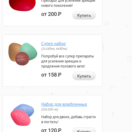
Препарат для усиления эрекции
нового поколения!
от 200
Р
Купить
Супер набор
(2х160мг, 4х80мг)
Попробуй все супер препараты
для усиления эрекции и
продления полового акта!
от 158
Р
Купить
Набор для влюбленных
(10х100 мг)
Набор для двоих, добавь страсти
в постель!
от 120
Р
Купить