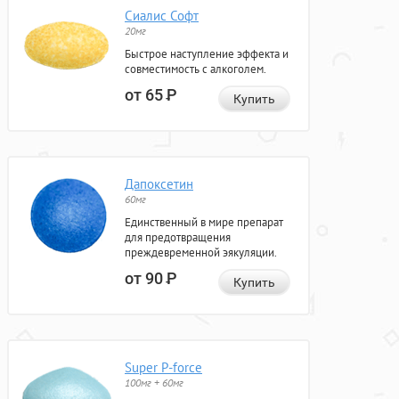
Сиалис Софт
20мг
Быстрое наступление эффекта и
совместимость с алкоголем.
от 65
Р
Купить
Дапоксетин
60мг
Единственный в мире препарат
для предотвращения
преждевременной эякуляции.
от 90
Р
Купить
Super P-force
100мг + 60мг