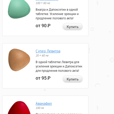
100 + 60 мг
Виагра и Дапоксетин в одной
таблетке. Усиление эрекции и
продление полового акта!
от 90
Р
Купить
Супер Левитра
20 + 60 мг
В одной таблетке Левитра для
усиления эрекции и Дапоксетин
для продления полового акта!
от 95
Р
Купить
Аванафил
100 мг