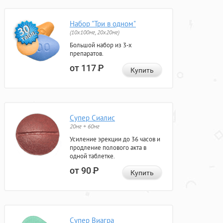
Набор "Три в одном"
(10x100мг, 20x20мг)
Большой набор из 3-х
препаратов.
от 117
Р
Купить
Супер Сиалис
20мг + 60мг
Усиление эрекции до 36 часов и
продление полового акта в
одной таблетке.
от 90
Р
Купить
Супер Виагра