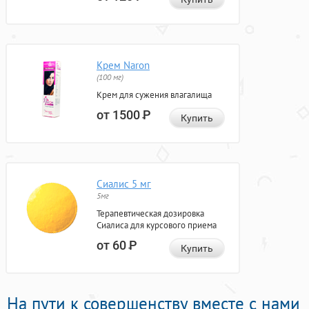
Крем Naron
(100 мг)
Крем для сужения влагалища
от 1500
Р
Купить
Сиалис 5 мг
5мг
Терапевтическая дозировка
Сиалиса для курсового приема
от 60
Р
Купить
На пути к совершенству вместе с нами