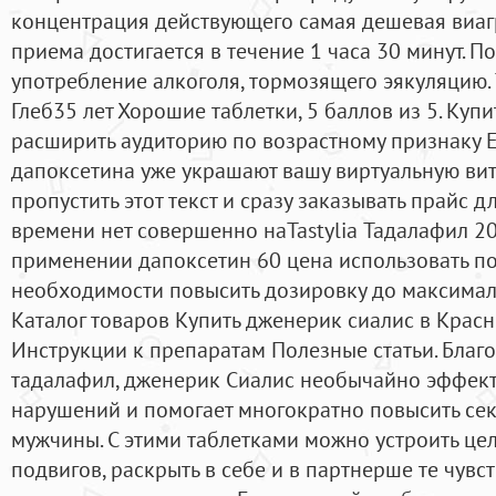
концентрация действующего самая дешевая виагр
приема достигается в течение 1 часа 30 минут. П
употребление алкоголя, тормозящего эякуляцию. T
Глеб35 лет Хорошие таблетки, 5 баллов из 5. Куп
расширить аудиторию по возрастному признаку 
дапоксетина уже украшают вашу виртуальную вит
пропустить этот текст и сразу заказывать прайс д
времени нет совершенно наTastylia Тадалафил 20
применении дапоксетин 60 цена использовать по
необходимости повысить дозировку до максималь
Каталог товаров Купить дженерик сиалис в Крас
Инструкции к препаратам Полезные статьи. Благ
тадалафил, дженерик Сиалис необычайно эффект
нарушений и помогает многократно повысить сек
мужчины. С этими таблетками можно устроить ц
подвигов, раскрыть в себе и в партнерше те чувс