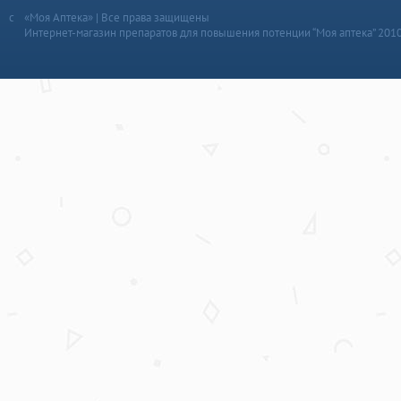
«Моя Аптека» | Все права защищены
Интернет-магазин препаратов для повышения потенции “Моя аптека” 201