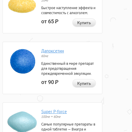
20мг
Быстрое наступление эффекта и
совместимость с алкоголем.
от 65
Р
Купить
Дапоксетин
60мг
Единственный в мире препарат
для предотвращения
преждевременной эякуляции.
от 90
Р
Купить
Super P-force
100мг + 60мг
Самые популярные препараты в
одной таблетке — Виагра и