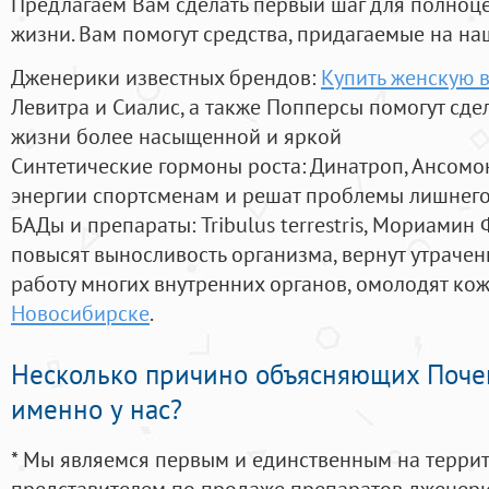
Предлагаем Вам сделать первый шаг для полноц
жизни. Вам помогут средства, придагаемые на на
Дженерики известных брендов:
Купить женскую в
Левитра и Сиалис, а также Попперсы помогут сд
жизни более насыщенной и яркой
Синтетические гормоны роста
: Динатроп, Ансомо
энергии спортсменам и решат проблемы лишнего
БАДы и препараты:
Tribulus terrestris, Мориамин
повысят выносливость организма, вернут утрачен
работу многих внутренних органов, омолодят кожу
Новосибирске
.
Несколько причино объясняющих Поче
именно у нас?
* Мы являемся первым и единственным на терри
представителем по продаже препаратов дженер