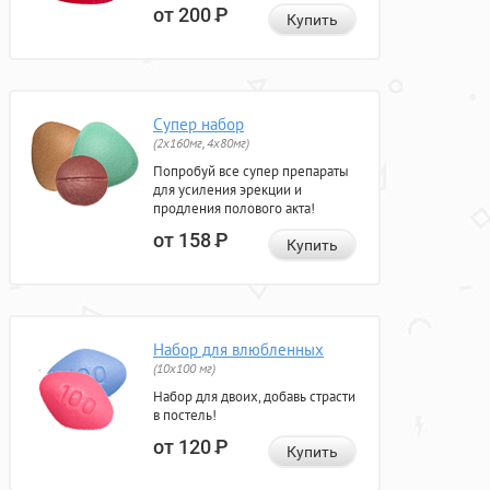
от 200
Р
Купить
Супер набор
(2х160мг, 4х80мг)
Попробуй все супер препараты
для усиления эрекции и
продления полового акта!
от 158
Р
Купить
Набор для влюбленных
(10х100 мг)
Набор для двоих, добавь страсти
в постель!
от 120
Р
Купить