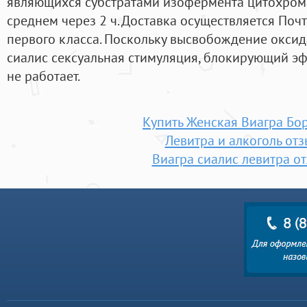
являющихся субстратами изофермента цитохрома
среднем через 2 ч. Доставка осуществляется Поч
первого класса. Поскольку высвобождение оксида
сиалис сексуальная стимуляция, блокирующий э
не работает.
Купить Женская Виагра Бо
Левитра и алкоголь от
Виагра сиалис левитра о