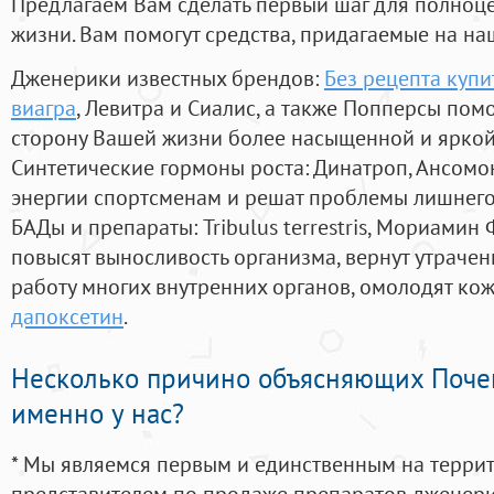
Предлагаем Вам сделать первый шаг для полноц
жизни. Вам помогут средства, придагаемые на на
Дженерики известных брендов:
Без рецепта купи
виагра
, Левитра и Сиалис, а также Попперсы пом
сторону Вашей жизни более насыщенной и ярко
Синтетические гормоны роста
: Динатроп, Ансомо
энергии спортсменам и решат проблемы лишнего
БАДы и препараты:
Tribulus terrestris, Мориамин
повысят выносливость организма, вернут утрачен
работу многих внутренних органов, омолодят кожу
дапоксетин
.
Несколько причино объясняющих Поче
именно у нас?
* Мы являемся первым и единственным на терри
представителем по продаже препаратов дженер