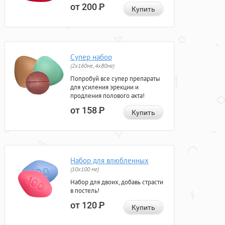
от 200
Р
Купить
Супер набор
(2х160мг, 4х80мг)
Попробуй все супер препараты
для усиления эрекции и
продления полового акта!
от 158
Р
Купить
Набор для влюбленных
(10х100 мг)
Набор для двоих, добавь страсти
в постель!
от 120
Р
Купить