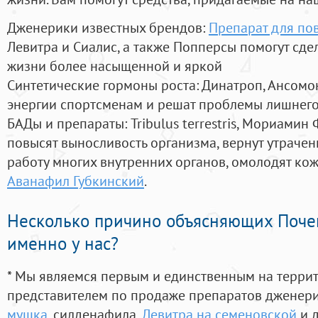
Дженерики известных брендов:
Препарат для п
Левитра и Сиалис, а также Попперсы помогут сд
жизни более насыщенной и яркой
Синтетические гормоны роста
: Динатроп, Ансомо
энергии спортсменам и решат проблемы лишнего
БАДы и препараты:
Tribulus terrestris, Мориамин
повысят выносливость организма, вернут утрачен
работу многих внутренних органов, омолодят кожу
Аванафил Губкинский
.
Несколько причино объясняющих Поче
именно у нас?
* Мы являемся первым и единственным на терри
представителем по продаже препаратов дженер
мушка
, силденафила
,
Левитра на семеновской
и 