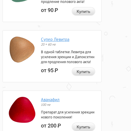
продление полового акта!
от 90
Р
Купить
Супер Левитра
20 + 60 мг
В одной таблетке Левитра для
усиления эрекции и Дапоксетин
для продления полового акта!
от 95
Р
Купить
Аванафил
100 мг
Препарат для усиления эрекции
нового поколения!
от 200
Р
Купить