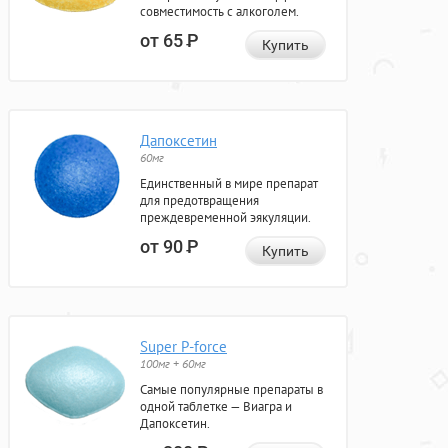
совместимость с алкоголем.
от 65
Р
Купить
Дапоксетин
60мг
Единственный в мире препарат
для предотвращения
преждевременной эякуляции.
от 90
Р
Купить
Super P-force
100мг + 60мг
Самые популярные препараты в
одной таблетке — Виагра и
Дапоксетин.