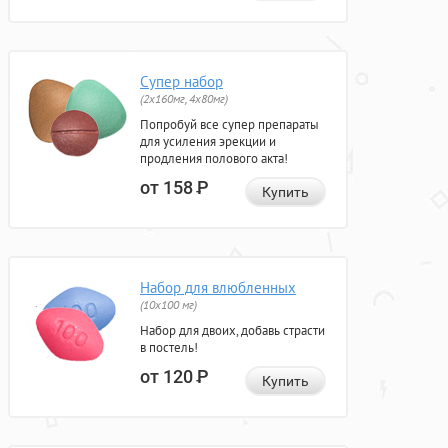
Супер набор
(2х160мг, 4х80мг)
Попробуй все супер препараты
для усиления эрекции и
продления полового акта!
от 158
Р
Купить
Набор для влюбленных
(10х100 мг)
Набор для двоих, добавь страсти
в постель!
от 120
Р
Купить