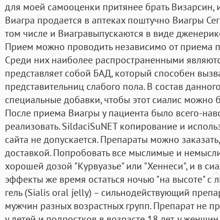
для моей самооценки притянее брать Визарсин, и
Виагра продается в аптеках поштучно Виагры Се
том числе и Виагравыпускаются в виде дженерико
Прием можно проводить независимо от приема пи
Среди них наиболее распространенными являются
представляет собой БАД, который способен вызв
представительниц слабого пола. В состав данно
специальные добавки, чтобы этот сиалис можно 
После приема Виагры у пациента было всего-навс
реализовать. SildaciSuNET копирование и испол
сайта не допускается. Препараты можно заказать,
доставкой. Попробовать все мыслимые и немысли
хорошей дозой "Курвуазье" или "Хеннеси", и в с
эффекты же время остаться ночью "на высоте" с
гель (Sialis oral jelly) – сильнодействующий пре
мужчин разных возрастных групп. Препарат не 
у детей и подростков в возрасте 18 лет, у женщин