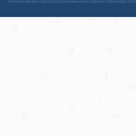
Интернет-магазин препаратов для повышения потенции “Моя аптека” 201