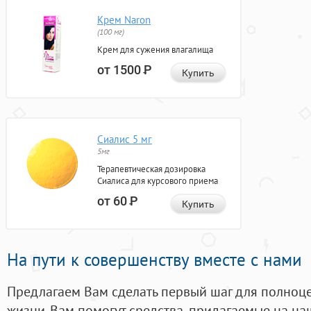
Крем Naron
(100 мг)
Крем для сужения влагалища
от 1500
Р
Купить
Сиалис 5 мг
5мг
Терапевтическая дозировка
Сиалиса для курсового приема
от 60
Р
Купить
На пути к совершенству вместе с нами
Предлагаем Вам сделать первый шаг для полноц
жизни. Вам помогут средства, придагаемые на на