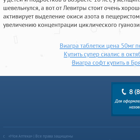
шевельнулся, а вот от Левитры стоит очень хоро
активирует выделение окиси азота в пещеристом 
увеличению концентрации циклического гуаноз
Виагра таблетки цена 50мг п
Купить супер сиалис в окт
Виагра софт купить в Бр
«Моя Аптека» | Все права защищены