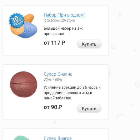
Набор "Три в одном"
(10x100мг, 20x20мг)
Большой набор из 3-х
препаратов.
от 117
Р
Купить
Супер Сиалис
20мг + 60мг
Усиление эрекции до 36 часов и
продление полового акта в
одной таблетке.
от 90
Р
Купить
Супер Виагра