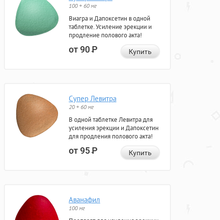
100 + 60 мг
Виагра и Дапоксетин в одной
таблетке. Усиление эрекции и
продление полового акта!
от 90
Р
Купить
Супер Левитра
20 + 60 мг
В одной таблетке Левитра для
усиления эрекции и Дапоксетин
для продления полового акта!
от 95
Р
Купить
Аванафил
100 мг