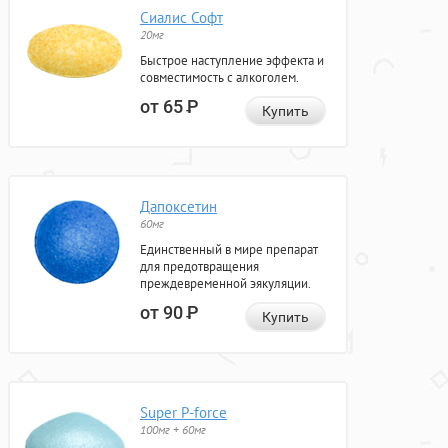
Сиалис Софт
20мг
Быстрое наступление эффекта и
совместимость с алкоголем.
от 65
Р
Купить
Дапоксетин
60мг
Единственный в мире препарат
для предотвращения
преждевременной эякуляции.
от 90
Р
Купить
Super P-force
100мг + 60мг