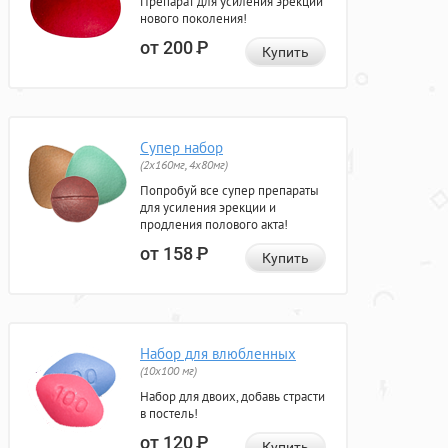
Препарат для усиления эрекции
нового поколения!
от 200
Р
Купить
Супер набор
(2х160мг, 4х80мг)
Попробуй все супер препараты
для усиления эрекции и
продления полового акта!
от 158
Р
Купить
Набор для влюбленных
(10х100 мг)
Набор для двоих, добавь страсти
в постель!
от 120
Р
Купить