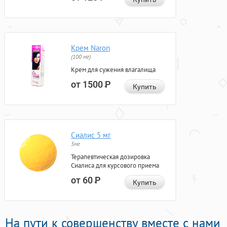
Крем Naron
(100 мг)
Крем для сужения влагалища
от 1500
Р
Купить
Сиалис 5 мг
5мг
Терапевтическая дозировка
Сиалиса для курсового приема
от 60
Р
Купить
На пути к совершенству вместе с нами