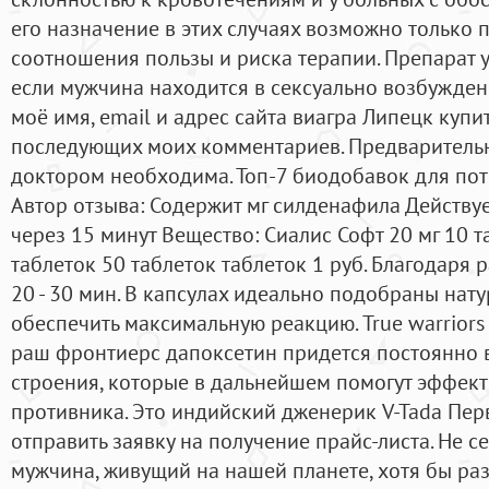
его назначение в этих случаях возможно только 
соотношения пользы и риска терапии. Препарат у
если мужчина находится в сексуально возбужден
моё имя, email и адрес сайта виагра Липецк купи
последующих моих комментариев. Предварительн
доктором необходима. Топ-7 биодобавок для поте
Автор отзыва: Содержит мг силденафила Действуе
через 15 минут Вещество: Сиалис Софт 20 мг 10 т
таблеток 50 таблеток таблеток 1 руб. Благодаря р
20 - 30 мин. В капсулах идеально подобраны нат
обеспечить максимальную реакцию. True warriors
раш фронтиерс дапоксетин придется постоянно 
строения, которые в дальнейшем помогут эффект
противника. Это индийский дженерик V-Tada Перв
отправить заявку на получение прайс-листа. Не с
мужчина, живущий на нашей планете, хотя бы раз