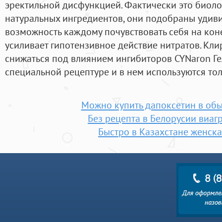
эректильной дисфункцией. Фактически это биоло
натуральных ингредиентов, они подобраны удив
возможность каждому почувствовать себя на коне
усиливает гипотензивное действие нитратов. Кл
снижаться под влиянием ингибиторов CYNaron Ге
специальной рецептуре и в нем используются т
Можно купить дапоксетин в об
Без рецепта в Белорусии виаг
Быстро в Казахстане женска