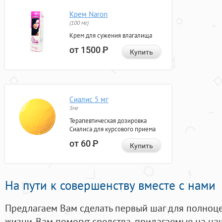
Крем Naron
(100 мг)
Крем для сужения влагалища
от 1500
Р
Купить
Сиалис 5 мг
5мг
Терапевтическая дозировка
Сиалиса для курсового приема
от 60
Р
Купить
На пути к совершенству вместе с нами
Предлагаем Вам сделать первый шаг для полноц
жизни. Вам помогут средства, придагаемые на на