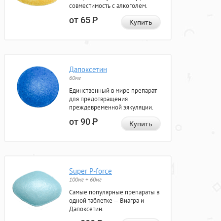
совместимость с алкоголем.
от 65
Р
Купить
Дапоксетин
60мг
Единственный в мире препарат
для предотвращения
преждевременной эякуляции.
от 90
Р
Купить
Super P-force
100мг + 60мг
Самые популярные препараты в
одной таблетке — Виагра и
Дапоксетин.