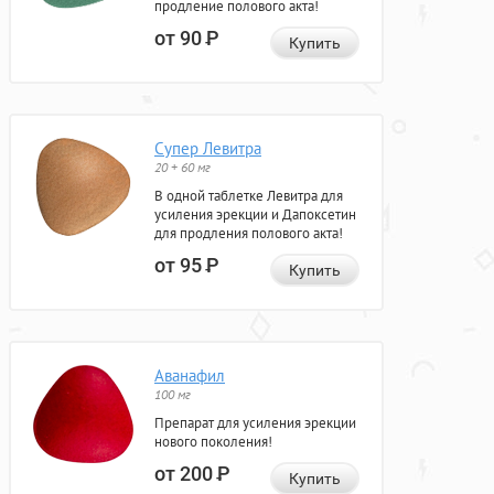
продление полового акта!
от 90
Р
Купить
Супер Левитра
20 + 60 мг
В одной таблетке Левитра для
усиления эрекции и Дапоксетин
для продления полового акта!
от 95
Р
Купить
Аванафил
100 мг
Препарат для усиления эрекции
нового поколения!
от 200
Р
Купить