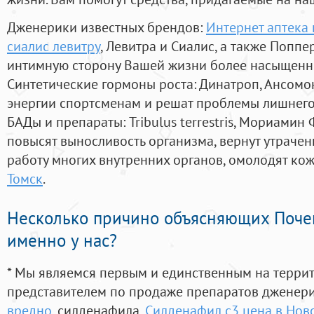
Дженерики известных брендов:
Интернет аптека 
сиалис левитру
, Левитра и Сиалис, а также Поппе
интимную сторону Вашей жизни более насыщенн
Синтетические гормоны роста
: Динатроп, Ансомо
энергии спортсменам и решат проблемы лишнего
БАДы и препараты:
Tribulus terrestris, Мориамин
повысят выносливость организма, вернут утрачен
работу многих внутренних органов, омолодят кожу
Томск
.
Несколько причино объясняющих Поче
именно у нас?
* Мы являемся первым и единственным на терри
представителем по продаже препаратов дженер
вредно
, силденафила
,
Силденафил с3 цена в Нов