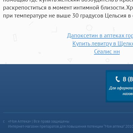
раскрепоститься в момент интимной близости. Х
при температуре не выше 30 градусов Цельсия в
Дапоксетин в аптеках го
Купить левитру в Щелк
Сеалис нн
«Моя Аптека» | Все права защищены
Интернет-магазин препаратов для повышения потенции “Моя аптека” 201