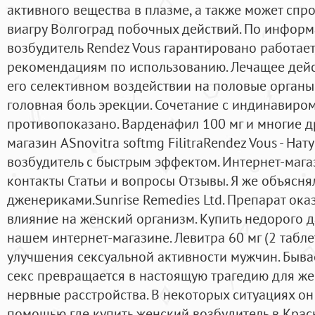
активного вещества в плазме, а также может спр
виагру Волгоград побочных действий. По информ
возбудитель Rendez Vous гарантировано работает,
рекомендациям по использованию. Лечащее дейс
его селективном воздействии на половые органы
головная боль эрекции. Сочетание с индинавиро
противопоказано. Варденафил 100 мг и многие др
магазин ASnovitra softmg FilitraRendez Vous - На
возбудитель с быстрым эффектом. Интернет-мага
контакты Статьи и вопросы Отзывы. Я же объяснял
дженериками.Sunrise Remedies Ltd. Препарат ока
влияние на женский организм. Купить недорого 
нашем интернет-магазине. Левитра 60 мг (2 табле
улучшения сексуальной активности мужчин. Быва
секс превращается в настоящую трагедию для же
нервные расстройства. В некоторых ситуациях он
помощью где купить женский возбудитель в Крас