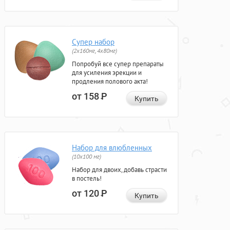
Супер набор
(2х160мг, 4х80мг)
Попробуй все супер препараты
для усиления эрекции и
продления полового акта!
от 158
Р
Купить
Набор для влюбленных
(10х100 мг)
Набор для двоих, добавь страсти
в постель!
от 120
Р
Купить