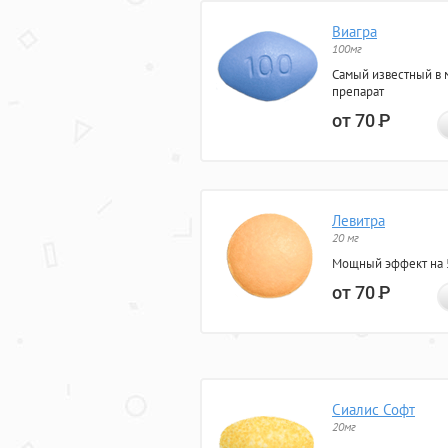
Виагра
100мг
Самый известный в 
препарат
от 70
Р
Левитра
20 мг
Мощный эффект на 5
от 70
Р
Сиалис Софт
20мг