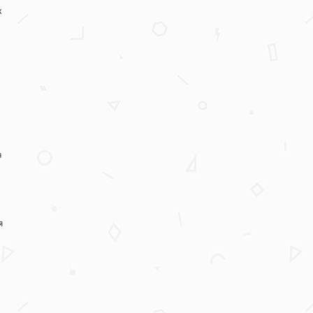
х
а
я