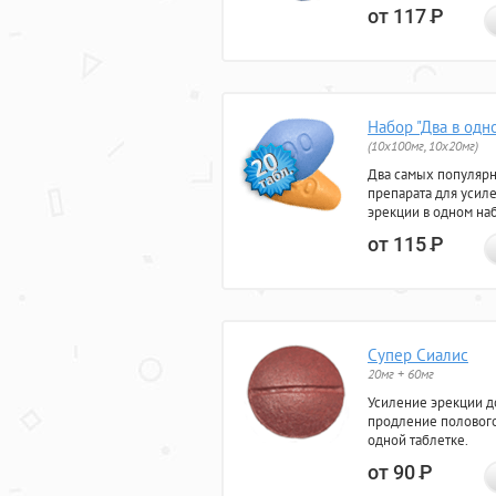
от 117
Р
Набор "Два в одн
(10x100мг, 10x20мг)
Два самых популяр
препарата для усил
эрекции в одном на
от 115
Р
Супер Сиалис
20мг + 60мг
Усиление эрекции до
продление полового
одной таблетке.
от 90
Р