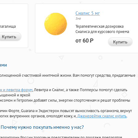
Сиалис 5 мг
5мг
лагалища
Терапевтическая дозировка
Сиалиса для курсового приема
Купить
от 60
Р
Купить
нами
олноценной счастливой инитмной жизни. Вам помогут средства, придагаемые
н и левитра форум
, Левитра и Сиалис, а также Попперсы помогут сделать
сыщенной и яркой
Ансомон и Гетропин добавят силы, энергии спортсменам и решат проблемы
ориамин Форте, Guarana и Экдистерон повысят выносливость организма, вернут
огих внутренних органов, омолодят кожу, и,
Дженерейтик сиалис купить
.
Почему нужно покупать именно у нас?
территории России торговым представителем по продаже препаратов