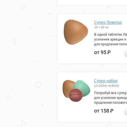
Супер Левитра
20 + 60 мг
В одной таблетке Л
усиления эрекции и
для продления поло
от 95
Р
Супер набор
(2х160мг, 4х80мг)
Попробуй все супер
для усиления эрекц
продления полового
от 158
Р