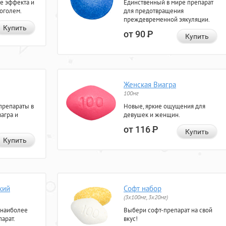
е эффекта и
Единственный в мире препарат
коголем.
для предотвращения
преждевременной эякуляции.
Купить
от 90
Р
Купить
Женская Виагра
100мг
препараты в
Новые, яркие ощущения для
агра и
девушек и женщин.
от 116
Р
Купить
Купить
кий
Софт набор
(3x100мг, 3x20мг)
 наиболее
Выбери софт-препарат на свой
арат.
вкус!