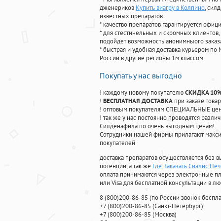
дженериков
Купить виагру в Колпино
, сил
известных препаратов
* качество препаратов гарантируется офи
* для стестинельных и скромных клиентов,
подойдет возможность анонимныого заказа
* быстрая и удобная доставка курьером по 
России в другие регионы 1м классом
Покупать у нас выгодно
! каждому новому покупателю
СКИДКА 10
!
БЕСПЛАТНАЯ ДОСТАВКА
при заказе товар
! оптовым покупателям СПЕЦИАЛЬНЫЕ цены
! так же у нас постоянно проводятся раз
Силденафила по очень выгодным ценам!
Cотрудники нашей фирмы прилагают макси
покупателей
доставка препаратов осуществляется без в
потенции, а так же
Где Заказать Сиалис Пе
оплата принимаются через электронные пл
или Visa для бесплатной консультации в л
8
(800
)200-86-85
(
по России звонок беспла
+7
(800
)200-86-85
(
Санкт-Петербург)
+7
(800
)200-86-85
(
Москва)