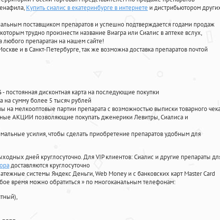
денафила
,
Купить сиалис в екатеринбурге в интернете
и дистрибьютором други
циальным поставщиком препаратов и успешно подтверждается годами продаж
 которым трудно произнести название Виагра или Сиалис в аптеке вслух,
 любого препаратан на нашем сайте!
Москве и в Санкт-Петербурге, так же возможна доставка препаратов почтой
%
- постоянная дисконтная карта на последующие покупки
а на сумму более 5 тысяч рублей
 на мелкооптовые партии препарата с возможностью выписки товарного чек
личные АКЦИИ позволяющие покупать дженерики Левитры, Сиалиса и
мальные усилия, чтобы сделать приобретение препаратов удобным для
ыходных дней круглосуточно. Для VIP клиентов: Сиалис и другие препараты дл
чора
доставляются круглосуточно
атежные системы Яндекс Деньги, Web Money и с банковских карт Master Card
юбое время можно обратиться
»
по многоканальным телефонам:
тный),