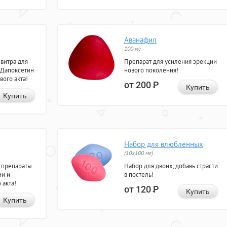
Аванафил
100 мг
евитра для
Препарат для усиления эрекции
 Дапоксетин
нового поколения!
вого акта!
от 200
Р
Купить
Купить
Набор для влюбленных
(10х100 мг)
 препараты
Набор для двоих, добавь страсти
ии и
в постель!
 акта!
от 120
Р
Купить
Купить