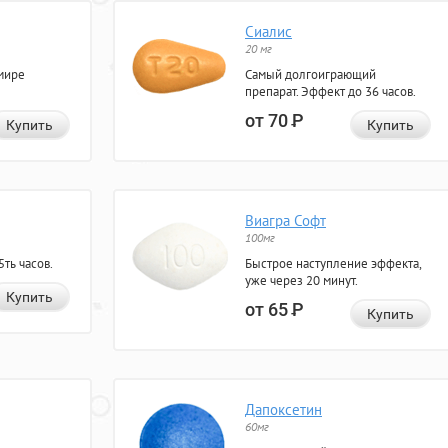
Сиалис
20 мг
мире
Самый долгоиграющий
препарат. Эффект до 36 часов.
от 70
Р
Купить
Купить
Виагра Софт
100мг
ть часов.
Быстрое наступление эффекта,
уже через 20 минут.
Купить
от 65
Р
Купить
Дапоксетин
60мг