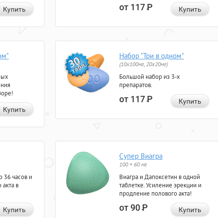
от 117
Р
Купить
Купить
ом"
Набор "Три в одном"
(10x100мг, 20x20мг)
ных
Большой набор из 3-х
ения
препаратов.
боре!
от 117
Р
Купить
Купить
Супер Виагра
100 + 60 мг
 36 часов и
Виагра и Дапоксетин в одной
 акта в
таблетке. Усиление эрекции и
продление полового акта!
от 90
Р
Купить
Купить