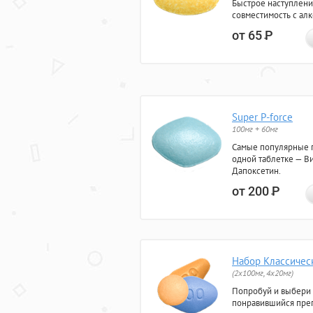
Быстрое наступлени
совместимость с ал
от 65
Р
Super P-force
100мг + 60мг
Самые популярные 
одной таблетке — Ви
Дапоксетин.
от 200
Р
Набор Классичес
(2x100мг, 4x20мг)
Попробуй и выбери
понравившийся преп