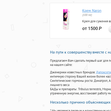
Крем Naron
(100 мг)
Крем для сужения в
от 1500
Р
На пути к совершенству вместе с 
Предлагаем Вам сделать первый шаг для п
на нашем сайте:
Дженерики известных брендов:
Дапоксети
интимную сторону Вашей жизни более на
Синтетические гормоны роста
: Динатроп, 
лишнего веса
БАДы и препараты:
Tribulus terrestris, М
утраченную энергию, восстановят работу мн
Несколько причино объясняющих 
* Мы являемся первым и единственным на 