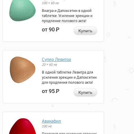
100 + 60 мг
Виагра и Дапоксетин в одной
таблетке. Усиление эрекции и
продление полового акта!
от 90
Р
Купить
Супер Левитра
20 + 60 мг
В одной таблетке Левитра для
усиления эрекции и Дапоксетин
для продления полового акта!
от 95
Р
Купить
Аванафил
100 мг
Препарат для усиления эрекции