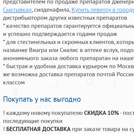
представителем по продаже препаратов дженер
Сыктывкар
, силденафила
,
Купить левитру в город
дистрибьютором других известных препаратов
* качество препаратов гарантируется официаль
и успешно подтверждается годами продаж
* для стестинельных и скромных клиентов, кото
название Виагра или Сиалис в аптеке вслух, под
анонимныого заказа любого препаратан на наше
* быстрая и удобная доставка курьером по Москве
же возможна доставка препаратов почтой России
классом
Покупать у нас выгодно
! каждому новому покупателю
СКИДКА 10%
- пос
последующие покупки
!
БЕСПЛАТНАЯ ДОСТАВКА
при заказе товара на с