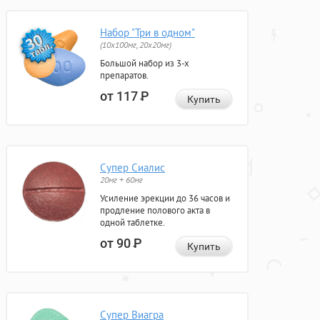
Набор "Три в одном"
(10x100мг, 20x20мг)
Большой набор из 3-х
препаратов.
от 117
Р
Купить
Супер Сиалис
20мг + 60мг
Усиление эрекции до 36 часов и
продление полового акта в
одной таблетке.
от 90
Р
Купить
Супер Виагра