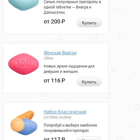
Самые популярные препараты в
одной таблетке — Виагра и
Дапоксетин.
от 200
Р
Купить
Женская Виагра
100мг
Новые, яркие ощущения для
девушек и женщин.
от 116
Р
Купить
Набор Классический
(2x100мг, 4x20мг)
Попробуй и выбери наиболее
понравившийся препарат.
от 117
Р