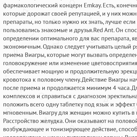
фармакологический концерн Emkay. Есть, конечно,
которые дорожат своей репутацией, и у них мож
препараты, но только нужно их знать, лучше если
пользовались знакомые и друзья.Red Ant. Он спо
определении оптимального для вас препарата, я
экономичным. Однако следует учитывать целый 
приема Виагры, которые могут вызвать определе
головокружение или изменение цветовосприятия.
обеспечивает мощную и продолжительную эрекци
кровотока к половому члену. Действие Виагры на
после приема и продолжается минимум 4 часа. Дл
комплексов и справиться с диагнозом эректильн
положить всего одну таблетку под язык и эффект
мгновенным. Виагру для женщин можно купить в 
Расстройство желудка. Они оказывают на полов
возбуждающее и тонизирующее действие, спосо