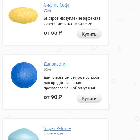
Сиалис Софт
20мг
Быстрое наступление эффекта и
совместимость с алкоголем.
от 65
Р
Купить
Дапоксетин
60мг
Единственный в мире препарат
для предотвращения
преждевременной эякуляции.
от 90
Р
Купить
Super P-force
100мг + 60мг