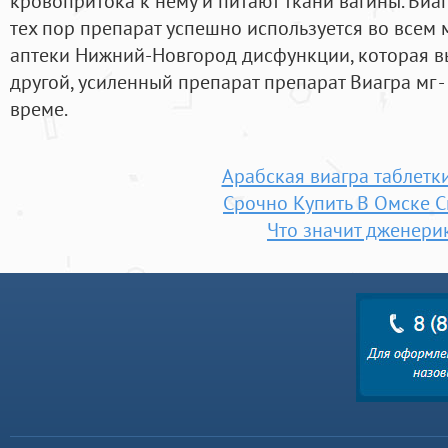
кровопритока к нему и питают ткани вагины. Ви
тех пор препарат успешно используется во всем 
аптеки Нижний-Новгород дисфункции, которая выз
другой, усиленный препарат препарат Виагра мг 
време.
Арабская виагра таблетк
Срочно Купить В Омске 
Что значит дженери