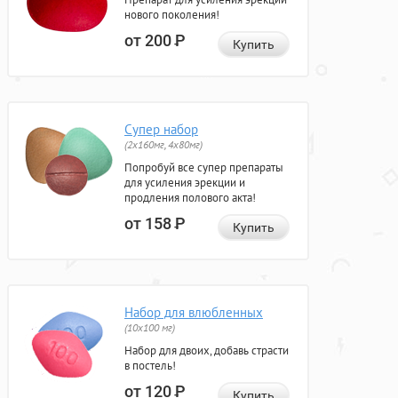
нового поколения!
от 200
Р
Купить
Супер набор
(2х160мг, 4х80мг)
Попробуй все супер препараты
для усиления эрекции и
продления полового акта!
от 158
Р
Купить
Набор для влюбленных
(10х100 мг)
Набор для двоих, добавь страсти
в постель!
от 120
Р
Купить