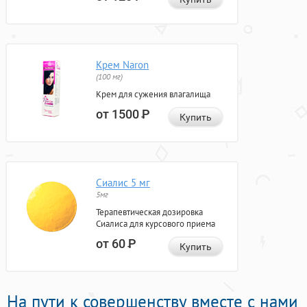
Крем Naron
(100 мг)
Крем для сужения влагалища
от 1500
Р
Купить
Сиалис 5 мг
5мг
Терапевтическая дозировка
Сиалиса для курсового приема
от 60
Р
Купить
На пути к совершенству вместе с нами