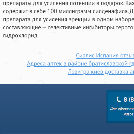
препараты для усиления потенции в подарок. Каж
содержит в себе 100 миллиграмм силденафила. 
препарата для усиления эрекции в одном наборе!
составляющие — селективные ингибиторы серото
гидрохлорид.
Сиалис Испания отзы
Адреса аптек в районе братиславской г
Левитра киев доставка а