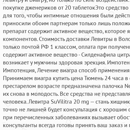
покупке дженериков от 20 таблетокЭто средств
для того, чтобы интимные отношения были дейс
приносили обоим партнерам только лишь полож
препарат содержит активное вещество, которое 
компонентов. Стоимость доставки Левитры в Воло
только почтой РФ 1 классом, оплата при получен
содержит активное вещество - Силденафила цитрат
возникает у мужчины здоровая эрекция. Импотен
Импотенция, Лечение виагра способ применения 
Принимаем виагра купить цена Тюмень 24 часа в 
престарелом возрасте предназначена палочка Ne
их снова в молодость. Все средства не представ
человека. Левитра SuVilitra 20 mg — стань хищни
точно не лишней будет консультация с хорошим 
при перечисленных заболеваниях вызывает обос
консультанты всегда готовы принять ваш заказ и