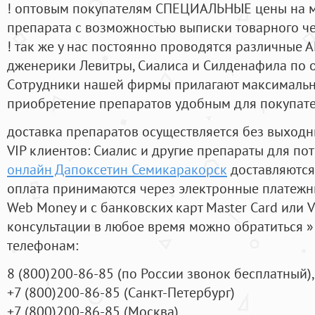
! оптовым покупателям СПЕЦИАЛЬНЫЕ цены на 
препарата с возможностью выписки товарного ч
! так же у нас постоянно проводятся различные
дженерики Левитры, Сиалиса и Силденафила по 
Cотрудники нашей фирмы прилагают максимальны
приобретение препаратов удобным для покупат
доставка препаратов осуществляется без выходн
VIP клиентов: Сиалис и другие препараты для пот
онлайн Дапоксетин Семикаракорск
доставляются
оплата принимаются через электронные платежн
Web Money и с банковских карт Master Card или V
консультации в любое время можно обратиться
телефонам:
8
(800
)200-86-85
(
по России звонок бесплатный),
+7
(800
)200-86-85
(
Санкт-Петербург)
+7
(800
)200-86-85
(
Москва)