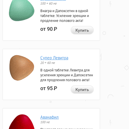
100 + 60 мг
Виагра и Дапоксетин в одной
таблетке. Усиление эрекции и
продление полового акта!
от 90
Р
Купить
Супер Левитра
20 + 60 мг
В одной таблетке Левитра для
усиления эрекции и Дапоксетин
для продления полового акта!
от 95
Р
Купить
Аванафил
100 мг