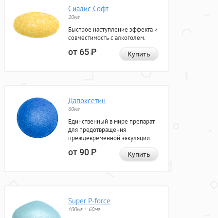
Сиалис Софт
20мг
Быстрое наступление эффекта и
совместимость с алкоголем.
от 65
Р
Купить
Дапоксетин
60мг
Единственный в мире препарат
для предотвращения
преждевременной эякуляции.
от 90
Р
Купить
Super P-force
100мг + 60мг