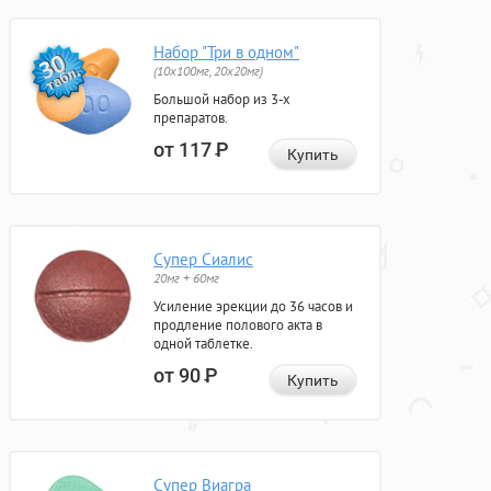
Набор "Три в одном"
(10x100мг, 20x20мг)
Большой набор из 3-х
препаратов.
от 117
Р
Купить
Супер Сиалис
20мг + 60мг
Усиление эрекции до 36 часов и
продление полового акта в
одной таблетке.
от 90
Р
Купить
Супер Виагра