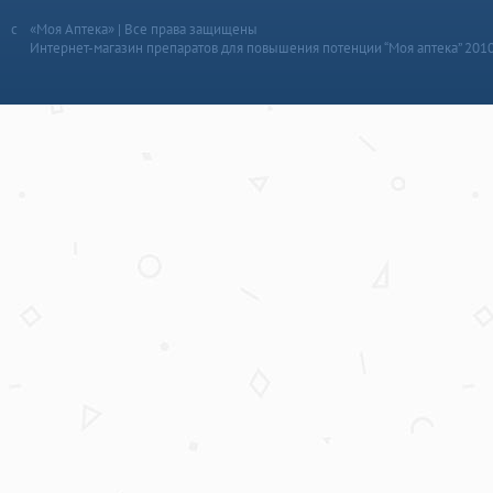
«Моя Аптека» | Все права защищены
Интернет-магазин препаратов для повышения потенции “Моя аптека” 201