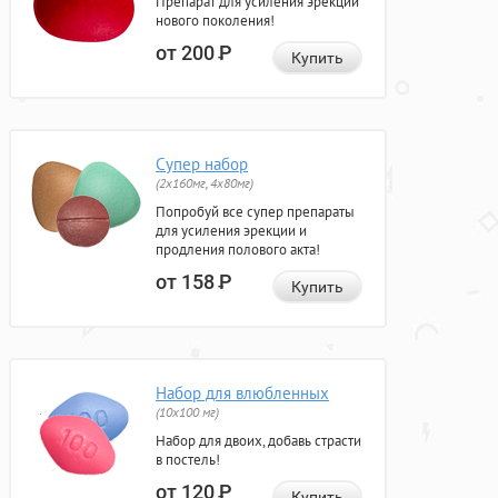
Препарат для усиления эрекции
нового поколения!
от 200
Р
Купить
Супер набор
(2х160мг, 4х80мг)
Попробуй все супер препараты
для усиления эрекции и
продления полового акта!
от 158
Р
Купить
Набор для влюбленных
(10х100 мг)
Набор для двоих, добавь страсти
в постель!
от 120
Р
Купить